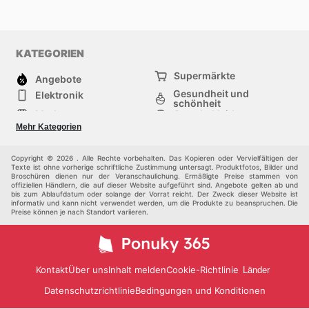
KATEGORIEN
Supermärkte
Angebote
Gesundheit und
Elektronik
schönheit
Mode
Sportbekleidung
Baumarkt
Baby und kind
Mehr Kategorien
Haustiere
Andere
Möbel & Wohnen
Copyright © 2026 . Alle Rechte vorbehalten. Das Kopieren oder Vervielfältigen der
Texte ist ohne vorherige schriftliche Zustimmung untersagt. Produktfotos, Bilder und
Broschüren dienen nur der Veranschaulichung. Ermäßigte Preise stammen von
offiziellen Händlern, die auf dieser Website aufgeführt sind. Angebote gelten ab und
bis zum Ablaufdatum oder solange der Vorrat reicht. Der Zweck dieser Website ist
informativ und kann nicht verwendet werden, um die Produkte zu beanspruchen. Die
Preise können je nach Standort variieren.
Kontakt
Über uns
Inhalt melden
Cookie-Richtlinie
Länder
Datenschutzrichtlinie
Bedingungen und Konditionen