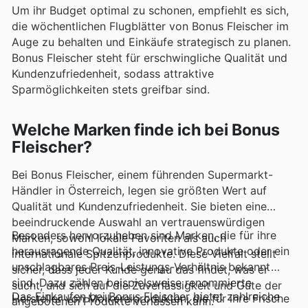
Um ihr Budget optimal zu schonen, empfiehlt es sich,
die wöchentlichen Flugblätter von Bonus Fleischer im
Auge zu behalten und Einkäufe strategisch zu planen.
Bonus Fleischer steht für erschwingliche Qualität und
Kundenzufriedenheit, sodass attraktive
Sparmöglichkeiten stets greifbar sind.
Welche Marken finde ich bei Bonus
Fleischer?
Bei Bonus Fleischer, einem führenden Supermarkt-
Händler in Österreich, legen sie größten Wert auf
Qualität und Kundenzufriedenheit. Sie bieten eine
beeindruckende Auswahl an vertrauenswürdigen
Besonders hervorzuheben sind Marken, die für ihre
Marken, sowohl lokale Favoriten als auch
herausragende Qualität, innovative Produkte oder ein
internationale Spitzenprodukte. Diese Vielfalt stellt
unschlagbares Preis-Leistungs-Verhältnis bekannt
sicher, dass jeder Kunde genau das findet, was er
sind. Dazu zählen beispielsweise renommierte
sucht, und sich auf die Zuverlässigkeit und Güte der
Das Einkaufen bei Bonus Fleischer bietet zahlreiche
Hersteller von Molkereiprodukten, die für ihre Frische
angebotenen Produkte verlassen kann.