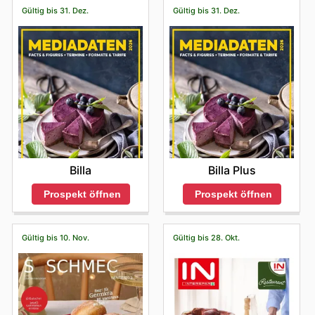
Um Ihr Einkaufserlebnis noch lohnenswerter zu
Weihnachts- und Feiertagssales:
Die festliche
genießen. Um den Besuch noch effizienter zu gestalten,
Bonus Fleischer flyers
sind eine unverzichtbare
Gültig bis 31. Dez.
Gültig bis 31. Dez.
gestalten, hält Bonus Fleischer attraktive, rein online
Jahreszeit ist bei Bonus Fleischer geprägt von
kann es hilfreich sein, wenn möglich, die Kernzeiten des
Ressource für preisbewusste Haushalte, die nicht auf
verfügbare Sparmöglichkeiten für Sie bereit. Halten Sie
zauberhaften Angeboten. Entdecken Sie spezielle
Mittagessens zu meiden. Auch die späten
Qualität verzichten möchten. Kunden können bequem
Ausschau nach digitalen Promotions und zeitlich
Geschenkekategorien und attraktive Bundle-Angebote,
Abendstunden können oft ruhiger sein, obwohl die
online auf die neuesten
Bonus Fleischer ad this week
begrenzten Flash-Sales, die Ihnen besondere Rabatte
die perfekt sind, um Ihren Liebsten eine Freude zu
Verfügbarkeit bestimmter Produkte nach einem
zugreifen und so sicherstellen, dass sie keine
auf ausgewählte Artikel ermöglichen. Oftmals finden Sie
machen oder sich selbst zu verwöhnen. Die
besonders geschäftigen Tag variieren kann.
Gelegenheit verpassen, Lieblingsprodukte zu einem
hier auch exklusive Produkt-Bundles, die Ihnen ein
Weihnachtssales bieten eine wunderbare Möglichkeit,
An Wochenenden und Feiertagen sowie während
reduzierten Preis zu erwerben. Von saftigen Steaks über
unschlagbares Preis-Leistungs-Verhältnis bieten. Diese
sich auf die Feiertage vorzubereiten und dabei von
besonderer saisonaler Ereignisse erfährt Bonus
feine Aufschnitte bis hin zu saisonalen Spezialitäten –
Deals sind eine wunderbare Gelegenheit, Ihre
besonderen Aktionen zu profitieren.
Fleischer, wie die meisten Einzelhandelsgeschäfte, einen
die wöchentlichen Aktionen decken ein breites
Lieblingsprodukte zu einem noch besseren Preis zu
erhöhten Kundenverkehr. Um den Wochenend-Einkauf
Spektrum des Sortiments ab und laden zum Entdecken
Saisonale Räumungsverkäufe:
Am Ende jeder Saison
erhalten, und sind eine hervorragende Ergänzung zu
in vollen Zügen zu genießen und Menschenmassen zu
und Sparen ein. Diese regelmäßigen Angebote machen
bietet Bonus Fleischer die Gelegenheit, auslaufende
den Angeboten in den physischen Geschäften. Melden
vermeiden, raten sie ihren Kunden, wenn möglich, auf
Bonus Fleischer zu einer überaus attraktiven Wahl für
Ware zu reduzierten Preisen zu erwerben. Achten Sie
Billa
Billa Plus
Sie sich am besten für den Newsletter an, um keine
die ruhigeren Stunden am frühen Morgen oder späten
alle, die ihr Budget schonen und gleichzeitig den
auf diese Räumungsverkäufe, bei denen ausgewählte
dieser exklusiven Online-Schnäppchen zu verpassen!
Nachmittag auszuweichen. Eine strategische Planung
Genuss hochwertiger Fleischprodukte maximieren
Prospekt öffnen
Prospekt öffnen
Produktkategorien deutlich im Preis gesenkt werden. Es
Flexible Einkaufsmöglichkeiten und wertvolle Vorteile
der Einkäufe, vielleicht durch einen Besuch unter der
möchten.
ist die perfekte Zeit, um qualitativ hochwertige Produkte
Bonus Fleischer versteht, dass jeder Kunde andere
Woche oder außerhalb der Stoßzeiten am Wochenende,
Exklusive Bonus Fleischer Deals und Sales
zu einem Bruchteil ihres ursprünglichen Preises zu
Bedürfnisse hat. Daher bieten sie Ihnen flexible
kann das Einkaufserlebnis erheblich angenehmer
Bonus Fleischer ist bestrebt, seinen Kunden stets die
ergattern, bevor sie durch neue Kollektionen ersetzt
Gültig bis 10. Nov.
Gültig bis 28. Okt.
Kaufoptionen, um Ihren Einkauf so angenehm wie
gestalten. Sie ermutigen ihre Kunden, diese Zeiten für
besten
Bonus Fleischer deals
anzubieten, um das
werden.
möglich zu gestalten. Wählen Sie aus bequemer
einen entspannteren Besuch zu nutzen und ihre
Einkaufserlebnis so vorteilhaft wie möglich zu gestalten.
Lieferung direkt zu Ihnen nach Hause, holen Sie Ihre
Einkäufe mit Bedacht zu planen.
Weitere Sonderaktionen:
Bonus Fleischer überrascht
Die
Bonus Fleischer sales
sind sorgfältig
Bestellung kontaktlos im Geschäft ab oder nutzen Sie
Es ist wichtig zu bedenken, dass die Öffnungszeiten bei
seine Kunden regelmäßig mit weiteren verifizierten
zusammengestellt, um eine breite Palette von
die Möglichkeit der Abholung an der Bordsteinkante.
jedem Geschäft und an jedem Standort variieren
Events und Kampagnen, die zusätzliche
Produkten abzudecken und den vielfältigen Vorlieben
Diese Vielfalt an Optionen garantiert, dass Sie immer die