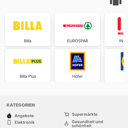
Billa
EUROSPAR
INT
Billa Plus
Hofer
KATEGORIEN
Supermärkte
Angebote
Gesundheit und
Elektronik
schönheit