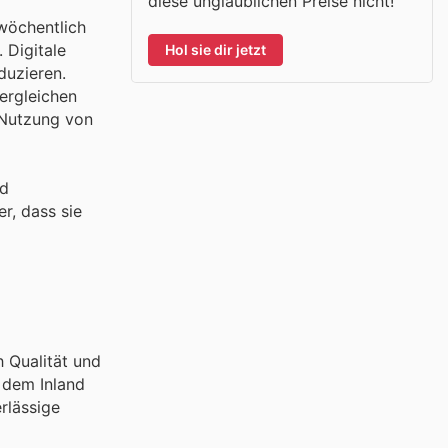
diese unglaublichen Preise nicht!
 wöchentlich
 Digitale
Hol sie dir jetzt
duzieren.
ergleichen
 Nutzung von
ad
r, dass sie
h Qualität und
 dem Inland
rlässige