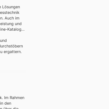
en Lösungen
esstechnik
en. Auch im
Leistung und
line-Katalogen
 und
durchstöbern
u ergattern.
ik. Im Rahmen
in den
n über die