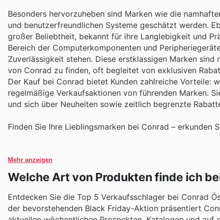
Besonders hervorzuheben sind Marken wie die namhaften 
und benutzerfreundlichen Systeme geschätzt werden. Eb
großer Beliebtheit, bekannt für ihre Langlebigkeit und P
Bereich der Computerkomponenten und Peripheriegeräte f
Zuverlässigkeit stehen. Diese erstklassigen Marken sind
von Conrad zu finden, oft begleitet von exklusiven Raba
Der Kauf bei Conrad bietet Kunden zahlreiche Vorteile: 
regelmäßige Verkaufsaktionen von führenden Marken. Sie
und sich über Neuheiten sowie zeitlich begrenzte Rabatt
Finden Sie Ihre Lieblingsmarken bei Conrad – erkunden 
Mehr anzeigen
Welche Art von Produkten finde ich be
Entdecken Sie die Top 5 Verkaufsschlager bei Conrad Öst
der bevorstehenden Black Friday-Aktion präsentiert Conr
aktuellen wöchentlichen Prospekten, Katalogen und auf de