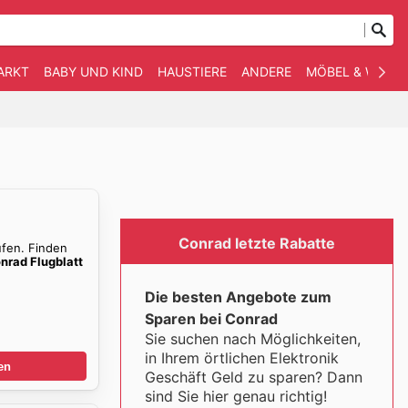
ARKT
BABY UND KIND
HAUSTIERE
ANDERE
MÖBEL & WOHN
Conrad letzte Rabatte
ufen. Finden
nrad Flugblatt
Die besten Angebote zum
Sparen bei Conrad
Sie suchen nach Möglichkeiten,
in Ihrem örtlichen Elektronik
en
Geschäft Geld zu sparen? Dann
sind Sie hier genau richtig!