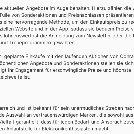
ie aktuellen Angebote im Auge behalten. Hierzu zählen die
 Fülle von Sonderaktionen und Preisnachlässen präsentieren.
ls eine hervorragende Methode, um den Einkaufspreis zu re
iziellen Website und in der App, sodass sie bequem Preise v
ers lohnenswert ist die Anmeldung zum Newsletter oder die
en und Treueprogrammen gewähren.
ch, geplante Einkäufe mit den laufenden Aktionen von Conr
hentlichen Angebote und Sonderaktionen stellen sie siche
igt ihr Engagement für erschwingliche Preise und höchste
eichweite ist.
erreich und ist bekannt für sein unermüdliches Streben nac
nde Auswahl an vertrauenswürdigen Marken, die sowohl aus
elfalt garantiert, dass für jeden Bedarf und Anspruch zuve
en Anlaufstelle für Elektronikenthusiasten macht.