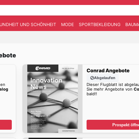
UNDHEIT UND SCHÖNHEIT
MODE
SPORTBEKLEIDUNG
BAUM
gebote
Conrad Angebote
Abgelaufen
den
Dieser Flugblatt ist abgela
alog
Sie mehr Angebote von
Co
bald!!
Prospekt öffn