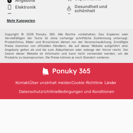
Angebote
Ersparnisse jeden Tag.
Gesundheit und
Elektronik
schönheit
Mode
Sportbekleidung
Baumarkt
Baby und kind
Mehr Kategorien
Haustiere
Andere
Möbel & Wohnen
Copyright © 2026 Ponuky 365. Alle Rechte vorbehalten. Das Kopieren oder
Vervielfältigen der Texte ist ohne vorherige schriftliche Zustimmung untersagt.
Produktfotos, Bilder und Broschüren dienen nur der Veranschaulichung. Ermäßigte
Preise stammen von offiziellen Händlern, die auf dieser Website aufgeführt sind.
Angebote gelten ab und bis zum Ablaufdatum oder solange der Vorrat reicht. Der
Zweck dieser Website ist informativ und kann nicht verwendet werden, um die
Produkte zu beanspruchen. Die Preise können je nach Standort variieren.
Kontakt
Über uns
Inhalt melden
Cookie-Richtlinie
Länder
Datenschutzrichtlinie
Bedingungen und Konditionen