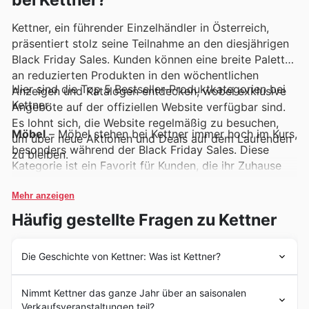
bei Kettner?
Kettner, ein führender Einzelhändler in Österreich,
präsentiert stolz seine Teilnahme an den diesjährigen
Black Friday Sales. Kunden können eine breite Palette
an reduzierten Produkten in den wöchentlichen
Hier sind die Top 5 Bestseller-Produktkategorien bei
Anzeigen und Katalogen entdecken, wobei exklusive
Kettner:
Angebote auf der offiziellen Website verfügbar sind.
Es lohnt sich, die Website regelmäßig zu besuchen,
Möbel
– Möbel stehen bei Kettner immer hoch im Kurs,
um über neue Aktionen und Deals auf dem Laufenden
besonders während der Black Friday Sales. Diese
zu bleiben.
Kategorie ist ein Favorit für Kunden, die ihr Zuhause
neu gestalten möchten, und wird regelmäßig in den
Kettner Deals hervorgehoben. Entdecken Sie
Mehr anzeigen
attraktive Angebote, die in den Kettner wöchentlichen
Häufig gestellte Fragen zu Kettner
Anzeigen und Katalogen zu finden sind.
Die Geschichte von Kettner: Was ist Kettner?
Haushaltswaren
– Von praktischen Küchenhelfern bis
hin zu stilvollen Dekorationen – Haushaltswaren sind
Kettner blickt auf eine lange und traditionsreiche
äußerst beliebt. Während der Kettner Black Friday
Nimmt Kettner das ganze Jahr über an saisonalen
Geschichte in Österreich zurück, die von einem tiefen
Sales sind diese Artikel oft stark rabattiert, was sie zu
Verkaufsveranstaltungen teil?