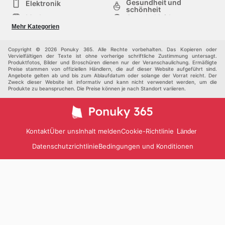
Gesundheit und
Elektronik
schönheit
Mode
Sportbekleidung
Baumarkt
Baby und kind
Mehr Kategorien
Haustiere
Andere
Möbel & Wohnen
Copyright © 2026 Ponuky 365. Alle Rechte vorbehalten. Das Kopieren oder
Vervielfältigen der Texte ist ohne vorherige schriftliche Zustimmung untersagt.
Produktfotos, Bilder und Broschüren dienen nur der Veranschaulichung. Ermäßigte
Preise stammen von offiziellen Händlern, die auf dieser Website aufgeführt sind.
Angebote gelten ab und bis zum Ablaufdatum oder solange der Vorrat reicht. Der
Zweck dieser Website ist informativ und kann nicht verwendet werden, um die
Produkte zu beanspruchen. Die Preise können je nach Standort variieren.
Kontakt
Über uns
Inhalt melden
Cookie-Richtlinie
Länder
Datenschutzrichtlinie
Bedingungen und Konditionen