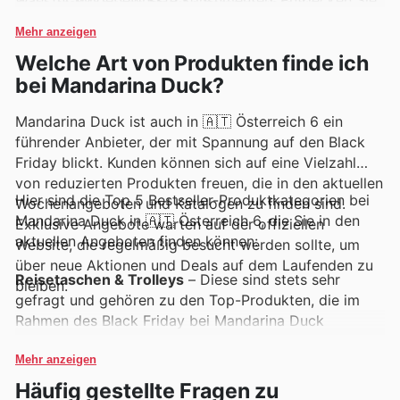
diese erstklassigen Marken bequem über die
die neuesten Angebote online und bleiben Sie stets
wöchentlichen Angebote, Flyer und Online-Kataloge
Mehr anzeigen
über Neuankündigungen und zeitlich begrenzte
von Mandarina Duck entdecken, die regelmäßig
Welche Art von Produkten finde ich
Rabatte informiert.
exklusive Deals und Sonderaktionen präsentieren.
bei Mandarina Duck?
Mandarina Duck ist auch in 🇦🇹 Österreich 6 ein
führender Anbieter, der mit Spannung auf den Black
Friday blickt. Kunden können sich auf eine Vielzahl
von reduzierten Produkten freuen, die in den aktuellen
Hier sind die Top 5 Bestseller-Produktkategorien bei
Wochenangeboten und Katalogen zu finden sind.
Mandarina Duck in 🇦🇹 Österreich 6, die Sie in den
Exklusive Angebote warten auf der offiziellen
aktuellen Angeboten finden können:
Website, die regelmäßig besucht werden sollte, um
über neue Aktionen und Deals auf dem Laufenden zu
Reisetaschen & Trolleys
– Diese sind stets sehr
bleiben.
gefragt und gehören zu den Top-Produkten, die im
Rahmen des Black Friday bei Mandarina Duck
besonders attraktiv in den Angeboten hervorgehoben
werden. Entdecken Sie die neuesten Mandarina Duck
Mehr anzeigen
Black Friday Sales für robustes und stilvolles
Häufig gestellte Fragen zu