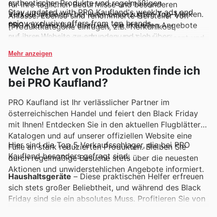
authentischer Produkte und regelmäßigen
für ihre täglichen Bedürfnisse und besonderen
Stay updated with PRO Kaufland's weekly ads and
Verkaufsaktionen bei ihren bevorzugten Top-Marken.
Anlässe. Ebenso sind renommierte Hersteller von
enjoy exclusive offers from top brands.
PRO Kaufland lädt dazu ein, die aktuellen Angebote
[Produktkategorie einfügen, z.B. Tiefkühlkost,
auf ihrer Website zu erkunden und sich über
Haushaltswaren, oder Bioprodukte] stets präsent und
Neuzugänge sowie zeitlich begrenzte Rabatte auf
garantieren beste Erzeugnisse. Diese Marken sind
Mehr anzeigen
dem Laufenden zu halten.
leicht zugänglich, oft hervorgehoben in den
Welche Art von Produkten finde ich
wöchentlichen Angeboten, Prospekten und den
bei PRO Kaufland?
übersichtlichen Online-Katalogen von PRO Kaufland,
wo immer wieder attraktive Aktionen und
PRO Kaufland ist Ihr verlässlicher Partner im
Sonderangebote locken.
österreichischen Handel und feiert den Black Friday
mit Ihnen! Entdecken Sie in den aktuellen Flugblättern,
Katalogen und auf unserer offiziellen Website eine
Hier sind die Top 5 Verkaufsschlager, die bei PRO
Fülle an stark reduzierten Produkten. Bleiben Sie
Kaufland besonders gefragt sind:
durch regelmäßige Besuche stets über die neuesten
Aktionen und unwiderstehlichen Angebote informiert.
Haushaltsgeräte
– Diese praktischen Helfer erfreuen
sich stets großer Beliebtheit, und während des Black
Friday sind sie ein absolutes Muss. Profitieren Sie von
exklusiven PRO Kaufland Black Friday Sales und