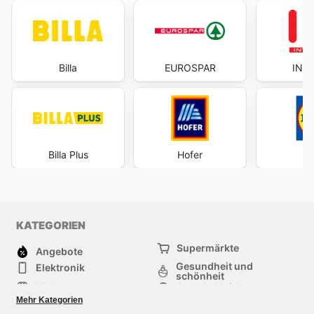
Billa
EUROSPAR
INT
Billa Plus
Hofer
KATEGORIEN
Supermärkte
Angebote
Gesundheit und
Elektronik
schönheit
Mode
Sportbekleidung
Baumarkt
Baby und kind
Mehr Kategorien
Haustiere
Andere