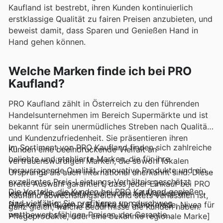
Kaufland ist bestrebt, ihren Kunden kontinuierlich
erstklassige Qualität zu fairen Preisen anzubieten, und
beweist damit, dass Sparen und Genießen Hand in
Hand gehen können.
Welche Marken finde ich bei PRO
Kaufland?
PRO Kaufland zählt in Österreich zu den führenden
Handelsunternehmen im Bereich Supermärkte und ist
bekannt für sein unermüdliches Streben nach Qualität
und Kundenzufriedenheit. Sie präsentieren ihren
Im Sortiment von PRO Kaufland finden sich zahlreiche
Kunden eine beeindruckende Vielfalt an
beliebte und etablierte Marken, die für ihre
vertrauenswürdigen Marken, die sowohl lokalen
herausragende Qualität, innovative Produkte und ein
Ursprungs als auch international anerkannt sind. Diese
exzellentes Preis-Leistungs-Verhältnis geschätzt
breite Auswahl garantiert, dass jeder Einkauf bei PRO
Die Vorteile, die Kunden bei PRO Kaufland genießen,
werden. Konsumenten vertrauen auf Marken wie
Kaufland abwechslungsreich und stets verlässlich ist,
sind vielfältig: Sie profitieren von durchweg
[Marke 1 einfügen, z.B. Milka für Schokolade, Nivea für
ganz gleich, welche Bedürfnisse die Kunden haben.
wettbewerbsfähigen Preisen, der Garantie
Pflegeprodukte, oder eine bekannte regionale Marke]