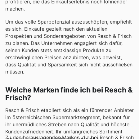
profitieren, die das Einkaufserlebnis noch lohnender
machen.
Um das volle Sparpotenzial auszuschöpfen, empfiehlt
es sich, Einkäufe gezielt nach den aktuellen
Prospekten und Sonderangeboten von Resch & Frisch
zu planen. Das Unternehmen engagiert sich dafür,
seinen Kunden stets erstklassige Produkte zu
erschwinglichen Preisen anzubieten, was beweist,
dass Qualität und Sparsamkeit sich nicht ausschließen
müssen.
Welche Marken finde ich bei Resch &
Frisch?
Resch & Frisch etabliert sich als ein führender Anbieter
im österreichischen Supermarktsegment, bekannt für
ihr unermüdliches Streben nach Qualität und höchster
Kundenzufriedenheit. Ihr umfangreiches Sortiment
Zu den herausragenden Marken, die bei Resch & Frisch
umfasst eine beeindruckende Auswahl an