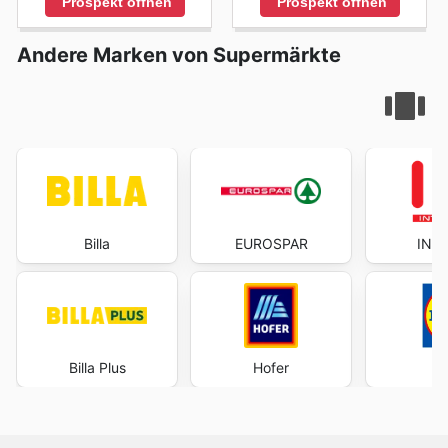
Prospekt öffnen
Prospekt öffnen
Andere Marken von Supermärkte
Billa
EUROSPAR
INT
Billa Plus
Hofer