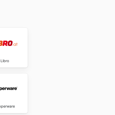
eutet,
s
und
enden mit
Libro
pperware