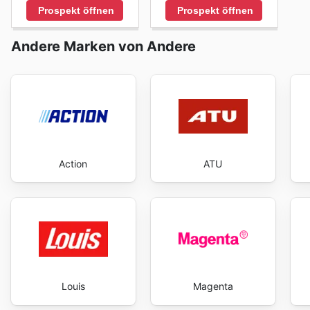
wöchentlichen Angebote können sie sicherstellen, das
Prospekt öffnen
Prospekt öffnen
Sonderaktionen profitieren. Die schiere Vielfalt der 
dass es sich lohnt, immer wieder vorbeizuschauen. Di
Andere Marken von Andere
anderer Werbeaktionen Geld zu sparen, ist ein unschä
den neuesten Angeboten von Amazon und genießen Si
Action
ATU
Louis
Magenta