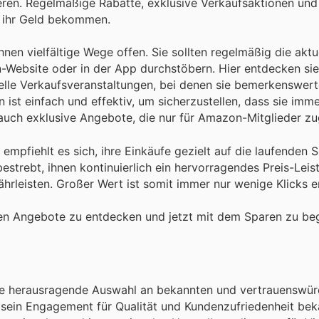
eren. Regelmäßige Rabatte, exklusive Verkaufsaktionen und 
r ihr Geld bekommen.
en vielfältige Wege offen. Sie sollten regelmäßig die aktu
ebsite oder in der App durchstöbern. Hier entdecken sie
ielle Verkaufsveranstaltungen, bei denen sie bemerkenswer
 ist einfach und effektiv, um sicherzustellen, dass sie imm
auch exklusive Angebote, die nur für Amazon-Mitglieder zug
empfiehlt es sich, ihre Einkäufe gezielt auf die laufenden
trebt, ihnen kontinuierlich ein hervorragendes Preis-Leis
hrleisten. Großer Wert ist somit immer nur wenige Klicks en
n Angebote zu entdecken und jetzt mit dem Sparen zu be
ne herausragende Auswahl an bekannten und vertrauenswür
r sein Engagement für Qualität und Kundenzufriedenheit beka