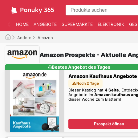
HOME
ANGEBOTE
SUPERMÄRKTE
ELEKTRONIK
GES
Andere
Amazon
Amazon Prospekte - Aktuelle An
Bestes Angebot des Tages
Amazon Kaufhaus Angebote
Noch 2 Tage
Dieser Katalog hat
4 Seite
. Entdeck
Angebote im
Amazon kaufhaus an
dieser Woche zum Blättern!
Prospekt öffnen