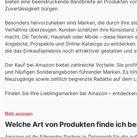
bieten eine beeindruckende Bandbreite an Produkten von na
Zuverlässigkeit bürgen.
Besonders hervorzuheben sind Marken, die durch ihre ste
Verhältnis überzeugen. Kunden schätzen ihre Konsistenz
macht. Ob Technik, Haushalt oder Mode – diese Namen st
Angebote, Prospekte und Online-Kataloge zu entdecken. 
die das Einkaufserlebnis noch attraktiver gestalten und s
Der Kauf bei Amazon bietet zahlreiche Vorteile: Sie prof
und häufigen Sonderangeboten führender Marken. Es lohn
Neuzugänge sowie zeitlich begrenzte Rabatte auf dem L
Finden Sie Ihre Lieblingsmarken bei Amazon – entdecken
Mehr anzeigen
Welche Art von Produkten finde ich b
Amazon ist Ihr führender Partner in Österreich für die 