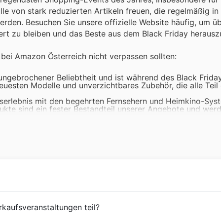
le von stark reduzierten Artikeln freuen, die regelmäßig in
den. Besuchen Sie unsere offizielle Website häufig, um üb
rt zu bleiben und das Beste aus dem Black Friday herausz
e bei Amazon Österreich nicht verpassen sollten:
 ungebrochener Beliebtheit und ist während des Black Friday
euesten Modelle und unverzichtbares Zubehör, die alle Teil 
gserlebnis mit den begehrten Fernsehern und Heimkino-Syst
ukte sind ein fester Bestandteil unserer Angebote und wer
effizienten Geräten für Ihr Zuhause – diese Kategorie ist b
iven Amazon Deals, die auch diese Bestseller während des 
iebsten hochwertige Beauty- und Pflegeartikel zu unschlag
Offers platziert und versprechen exklusive Ersparnisse zum
ckungen lockt mit einer riesigen Auswahl, die bei Jung und
n Artikel und Angebote, die in den Amazon Wochenangebote
eschichte zurück, die mit der Gründung durch Jeff Bezos 
kaufsveranstaltungen teil?
ngen hat sich das Unternehmen stetig weiterentwickelt und