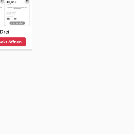
 ihre
ch
ben der
ngen zu
isch zu
Geschäft
echnen,
lusiven
e
aufenden
Drei
en an
u
ing-
ekt öffnen
tieren,
einem
 um
ort
es bis
zielle
lick
halten.
mazon-
ek
-
u
n und
uitive
den von
nd
g zu
d
und der