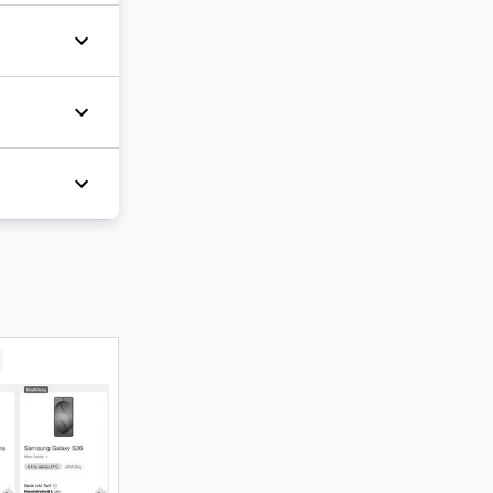
eräte und
assenden
dukten
können
zu
s
Amazon
t an
tswaren
hmt für
 durch
ihre
ufstelle
im
l an
 die
aler
de von
hren
käufe, im
auen
nd
ngreiche
ass die
kly ads
ndle-
liche
ibt es
lauf zu
den.
zierten
 Sie
hen
 werden.
ssen sind
bar sind.
e
ür Ihre
 Kauf
sen.
en sind
ieser
es Tages
ken,