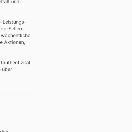
lfalt und
s-Leistungs-
Top-Sellern
 wöchentliche
e Aktionen,
tauthentizität
h über
 den