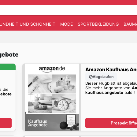
UNDHEIT UND SCHÖNHEIT
MODE
SPORTBEKLEIDUNG
BAUM
gebote
Amazon Kaufhaus An
Abgelaufen
Dieser Flugblatt ist abgela
Sie mehr Angebote von
A
e die
kaufhaus angebote
bald!!
gebote
Prospekt öffn