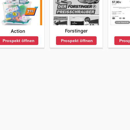
er erstklassigen Amazon sales zu verpassen, ermutigen sie
en Wert für ihre Einkäufe zu erzielen.
kann. Mit einer kleinen Planung können Sie Ihren Besuch no
n flyers
ist ein Muss für jeden, der das Beste aus seinem
 ads und den Amazon ad this week zu konsultieren. Die
hiedlichen Bedürfnissen der Kunden gerecht zu werden. Ne
einfache und zugängliche Methode, um erhebliche Einsparu
gemeinen Amazon ad Angebote hilft dabei, Einkäufe strateg
 in einigen Regionen auch Optionen wie die Abholung im 
ist erfahrungsgemäß mit erhöhtem Kundenaufkommen zu r
e ist unerlässlich, um von den neuesten Promotions und exk
ies bietet zusätzliche Flexibilität für diejenigen, die ihr
en größten Andrang zu vermeiden und eine entspanntere
ufsaktionen diese Woche
len Event herauszuholen.
. Durch Echtzeit-Updates zu Produktverfügbarkeiten und l
Forstinger
Action
iese Zeiten strategisch zu planen. Besuche am frühen Morg
kontinuierlich neue Gelegenheiten, hochwertige Produkte z
 und ihre Kaufentscheidungen optimieren. Das Online-Shopp
önnen eine gute Alternative sein, um den Spitzenzeiten
Prospekt öffnen
Prosp
Prospekt öffnen
 ihren Kunden jederzeit die besten
Amazon deals
zu präsen
 Komfort und hervorragenden Wert zu bieten.
Woche während der bereits erwähnten ruhigeren Zeiten von 
 Diese zeitlich begrenzten Verkaufsaktionen sind perfekt,
ukten, Sonderangeboten und Versandoptionen je nach Stand
olles Schnäppchen zu ergattern. Von großen saisonalen Sal
fen bei Amazon zu machen, wird Kunden empfohlen, die offi
Geschäft und Standort variieren können, insbesondere an
 Neues und Spannendes zu entdecken. Mit einem einfachen K
u wenden, um detaillierte und aktuelle Informationen zu er
 Sie die aktuellen Öffnungszeiten des nächstgelegenen A
rsichtliche Darstellung aller laufenden
Amazon ad this we
ffizielle Website zu überprüfen oder das Geschäft direkt z
usgelegt, den Einkauf so lohnend wie möglich zu gestalte
ntinuierliche Jagd nach den besten Deals wird durch die int
n auf der Plattform zusätzlich erleichtert, sodass das Fin
nden
Laufenden zu bleiben, wenn es um die neuesten Angebote u
en ermutigt, die Website von Amazon Österreich regelmäßi
erpassen. Durch das regelmäßige Einsehen der
Amazon a