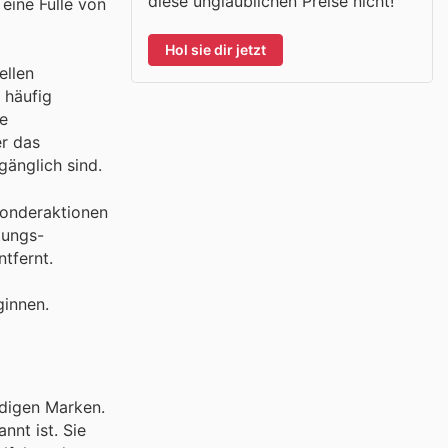
diese unglaublichen Preise nicht!
eine Fülle von
Hol sie dir jetzt
ellen
 häufig
te
er das
änglich sind.
 Sonderaktionen
tungs-
tfernt.
ginnen.
digen Marken.
nnt ist. Sie