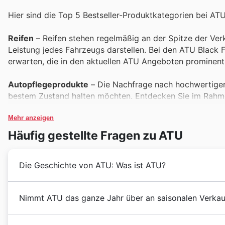
Hier sind die Top 5 Bestseller-Produktkategorien bei ATU
Reifen
– Reifen stehen regelmäßig an der Spitze der Verk
Leistung jedes Fahrzeugs darstellen. Bei den ATU Black 
erwarten, die in den aktuellen ATU Angeboten prominen
Autopflegeprodukte
– Die Nachfrage nach hochwertigen 
bestem Zustand halten möchten. Entdecken Sie im Rahmen
die im ATU wöchentlichen Angeboten zu attraktiven Kondi
Mehr anzeigen
Ersatzteile (z.B. Bremsen, Filter)
– Funktionalität und Zu
Häufig gestellte Fragen zu ATU
gefragtesten Artikeln zählen. Während der ATU Black Fri
profitieren, die ebenfalls in den aktuellen ATU Angeboten
Die Geschichte von ATU: Was ist ATU?
Werkzeug & Zubehör
– Für Hobby-Schrauber und profess
Die ATU Black Friday Sales bieten die perfekte Gelegen
ATU blickt auf eine reiche Geschichte in Österreich zu
Nimmt ATU das ganze Jahr über an saisonalen Verkauf
zu reduzierten Preisen, wie in den ATU Deals zu sehen.
Anfang nahm. Seitdem haben sie sich kontinuierlich w
stetig ausgebaut. Ihre Expertise im Bereich Autoers
Die saisonalen Events bei ATU in Österreich sind für 
Batterien
– Eine zuverlässige Autobatterie ist unerlässli