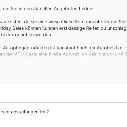
, die Sie in den aktuellen Angeboten finden:
aufslisten, da sie eine wesentliche Komponente für die Sic
Friday Sales können Kunden erstklassige Reifen zu unschlag
t hervorgehoben werden.
Autopflegeprodukten ist konstant hoch, da Autobesitzer i
 der ATU Deals eine breite Auswahl an Reinigungs- und Pf
tionen erhältlich sind.
verlässigkeit sind entscheidend, weshalb Ersatzteile stets 
day Sales können Sie von besonderen Rabatten auf essentiel
 zu finden sind.
ionelle Werkstätten ist qualitativ hochwertiges Werkzeug 
heit, sich mit neuem Werkzeug und nützlichem Zubehör auszu
rück, die im Jahr 1985 mit der Eröffnung der ersten Werksta
sveranstaltungen teil?
eiterentwickelt und ihr Angebot an Kfz-Teilen und Werkstat
atzteile und Zubehör hat ATU zu einem vertrauenswürdigen
Autoliebhaber und preisbewusste Käufer die perfekte Gelege
ch für den Start und den Betrieb des Fahrzeugs, besonders b