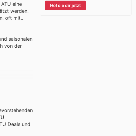
t ATU eine
Hol sie dir jetzt
hätzt werden.
, oft mit
und saisonalen
ch von der
bevorstehenden
TU
ATU Deals und