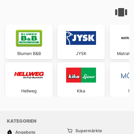
Blumen B&B
JYSK
Matratz
Hellweg
Kika
Mö
KATEGORIEN
Supermärkte
Angebote