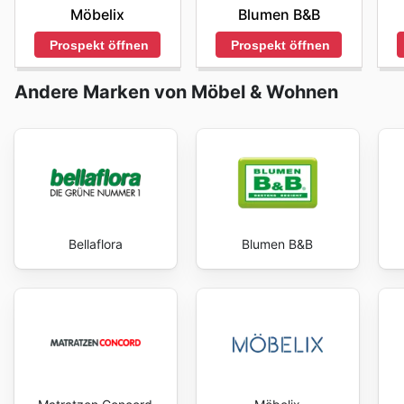
zu besuchen oder sich direkt an den Kundenservice zu 
Möbelix
Blumen B&B
Kundenzufriedenheit zu gewährleisten.
Bedürfnisse zugeschnitten sind.
Besuchen Sie die Website von Thomas Philipps noch h
Prospekt öffnen
Prospekt öffnen
Andere Marken von Möbel & Wohnen
Bellaflora
Blumen B&B