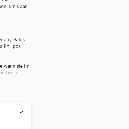
auen, um über
riday Sales.
s Philipps
de wenn sie im
ne breite
e der Thomas
y ads beworben
k nachgefragt.
inden.
urück, die