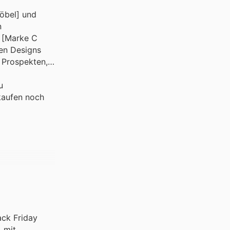
öbel] und
n
h [Marke C
ten Designs
 Prospekten,
u
kaufen noch
ack Friday
 mit