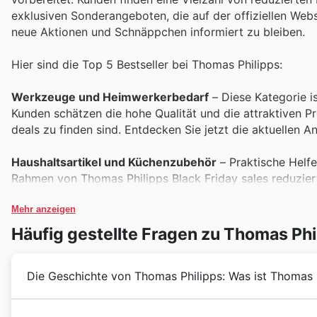
exklusiven Sonderangeboten, die auf der offiziellen Web
neue Aktionen und Schnäppchen informiert zu bleiben.
Hier sind die Top 5 Bestseller bei Thomas Philipps:
Werkzeuge und Heimwerkerbedarf
– Diese Kategorie i
Kunden schätzen die hohe Qualität und die attraktiven P
deals zu finden sind. Entdecken Sie jetzt die aktuellen 
Haushaltsartikel und Küchenzubehör
– Praktische Helfe
Rahmen von Thomas Philipps Black Friday sales reduziert 
Auswahl an preiswerten Produkten für Küche und Haushal
Mehr anzeigen
Gartengeräte und Zubehör
– Für Gartenliebhaber sind 
Häufig gestellte Fragen zu Thomas Phi
Philipps deals günstiger erhältlich sind. Die breite Pal
wird, macht sie zu einem Top-Seller.
Die Geschichte von Thomas Philipps: Was ist Thomas 
Elektronik und Technik
– Bei den Thomas Philipps Black F
Nutzen Sie die Gelegenheit, um hochwertige Technik zu b
Thomas Philipps hat sich seit seiner Gründung fest in 