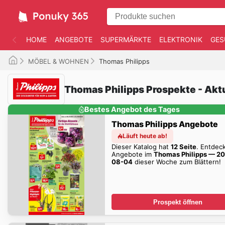
HOME
ANGEBOTE
SUPERMÄRKTE
ELEKTRONIK
GES
MÖBEL & WOHNEN
Thomas Philipps
Thomas Philipps Prospekte - Akt
Bestes Angebot des Tages
Thomas Philipps Angebote
Läuft heute ab!
Dieser Katalog hat
12 Seite
. Entdec
Angebote im
Thomas Philipps — 2
08-04
dieser Woche zum Blättern!
Prospekt öffnen