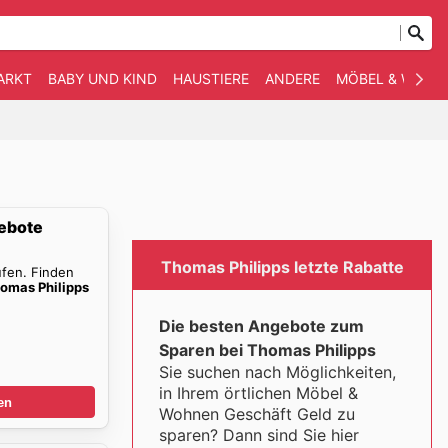
ARKT
BABY UND KIND
HAUSTIERE
ANDERE
MÖBEL & WOHN
ebote
Thomas Philipps letzte Rabatte
ufen. Finden
omas Philipps
Die besten Angebote zum
Sparen bei Thomas Philipps
Sie suchen nach Möglichkeiten,
in Ihrem örtlichen Möbel &
en
Wohnen Geschäft Geld zu
sparen? Dann sind Sie hier