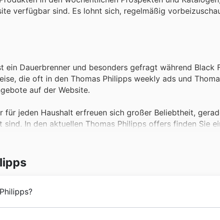
site verfügbar sind. Es lohnt sich, regelmäßig vorbeizusch
st ein Dauerbrenner und besonders gefragt während Black F
reise, die oft in den Thomas Philipps weekly ads und Thoma
Angebote auf der Website.
r für jeden Haushalt erfreuen sich großer Beliebtheit, gera
sind. In den aktuellen Thomas Philipps offers finden Sie ei
t.
dies die absoluten Must-haves, besonders wenn sie im Zug
lipps
ette an Gartenausstattung, die in den Thomas Philipps weekl
Philipps?
riday sales sind stets auch beliebte Elektronikartikel star
esten Preisen in den aktuellen Thomas Philipps offers zu f
Österreich etabliert und blickt auf eine reiche Geschichte z