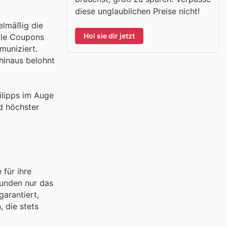
diese unglaublichen Preise nicht!
elmäßig die
Hol sie dir jetzt
tale Coupons
muniziert.
 hinaus belohnt
ilipps im Auge
d höchster
 für ihre
Kunden nur das
arantiert,
, die stets