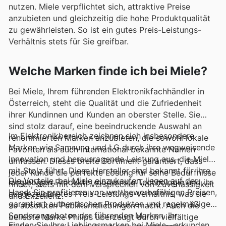
nutzen. Miele verpflichtet sich, attraktive Preise
anzubieten und gleichzeitig die hohe Produktqualität
zu gewährleisten. So ist ein gutes Preis-Leistungs-
Verhältnis stets für Sie greifbar.
Welche Marken finde ich bei Miele?
Bei Miele, Ihrem führenden Elektronikfachhändler in
Österreich, steht die Qualität und die Zufriedenheit
ihrer Kundinnen und Kunden an oberster Stelle. Sie
sind stolz darauf, eine beeindruckende Auswahl an
Im Elektronikbereich zeichnen sich insbesondere
renommierten Marken anzubieten, die sowohl lokale
Marken wie Samsung und LG durch ihre wegweisende
Favoriten als auch international bekannte Namen
Innovation und herausragende Leistung aus, die Miele
umfassen. Dieses breite Sortiment garantiert, dass
mit Stolz führt. Diese Hersteller sind bekannt für ihre
jeder Kunde die perfekte Lösung für seine Bedürfnisse
Die Vorteile, bei Miele einzukaufen, liegen auf der
langlebigen Produkte, modernste Technologie und ihr
findet, stets mit dem Versprechen von Zuverlässigkeit
Hand: Sie profitieren von wettbewerbsfähigen Preisen,
ausgezeichnetes Preis-Leistungs-Verhältnis, was sie
und Exzellenz.
garantiert authentischen Produkten und regelmäßigen
zu absoluten Publikumslieblingen macht. Auch die
Sonderangeboten der führenden Marken. Ihr
beliebte Marke Philips überzeugt durch vielfältige
Finden Sie Ihre Lieblingsmarken bei Miele—erkunden