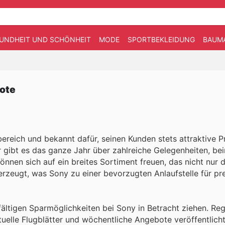
UNDHEIT UND SCHÖNHEIT
MODE
SPORTBEKLEIDUNG
BAUM
bote
bereich und bekannt dafür, seinen Kunden stets attraktive P
r gibt es das ganze Jahr über zahlreiche Gelegenheiten, b
nen sich auf ein breites Sortiment freuen, das nicht nur d
zeugt, was Sony zu einer bevorzugten Anlaufstelle für pr
fältigen Sparmöglichkeiten bei Sony in Betracht ziehen. Re
tuelle Flugblätter und wöchentliche Angebote veröffentlicht