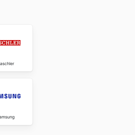
aschler
amsung