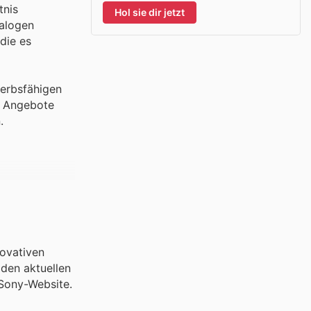
tnis
Hol sie dir jetzt
talogen
die es
werbsfähigen
en Angebote
.
novativen
 den aktuellen
 Sony-Website.