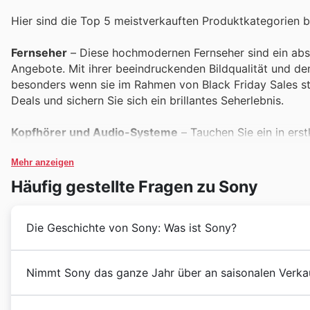
Hier sind die Top 5 meistverkauften Produktkategorien be
Fernseher
– Diese hochmodernen Fernseher sind ein abs
Angebote. Mit ihrer beeindruckenden Bildqualität und d
besonders wenn sie im Rahmen von Black Friday Sales st
Deals und sichern Sie sich ein brillantes Seherlebnis.
Kopfhörer und Audio-Systeme
– Tauchen Sie ein in ers
Diese Produkte erfreuen sich stets großer Beliebtheit u
während großer Verkaufsaktionen wie Black Friday. Genieß
Mehr anzeigen
unschlagbaren Preisen.
Häufig gestellte Fragen zu Sony
Kameras und Zubehör
– Halten Sie Ihre wertvollsten M
Die Geschichte von Sony: Was ist Sony?
den Sony Black Friday Sales und locken Hobbyfotografen 
offers auf Kameras und Zubehör und fangen Sie die Welt 
Sony begann seine Reise mit einer Vision, innovative 
Nimmt Sony das ganze Jahr über an saisonalen Verkau
PlayStation-Konsolen und Spiele
– Die Welt der Unterha
ihrer Gründung im Jahr 1946 in Japan durch Masaru Ib
Spielekatalog dominiert. Sie gehören zu den gefragtes
entwickelt und bringt stetig wegweisende Technologien
Bei Sony in Österreich 🇦🇹 bieten saisonale Events f
Friday-Periode. Erleben Sie Gaming auf einem neuen Lev