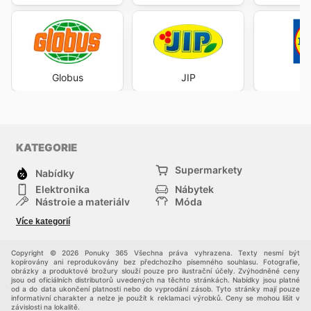
Globus
JIP
KATEGORIE
Supermarkety
Nabídky
Elektronika
Nábytek
Nástroje a materiály
Móda
Sport
Zdraví a krása
Více kategorií
Děti
Domácí zvířata
Ostatní
Nákupní portály
Copyright © 2026 Ponuky 365 Všechna práva vyhrazena. Texty nesmí být
kopírovány ani reprodukovány bez předchozího písemného souhlasu. Fotografie,
obrázky a produktové brožury slouží pouze pro ilustrační účely. Zvýhodněné ceny
jsou od oficiálních distributorů uvedených na těchto stránkách. Nabídky jsou platné
od a do data ukončení platnosti nebo do vyprodání zásob. Tyto stránky mají pouze
informativní charakter a nelze je použít k reklamaci výrobků. Ceny se mohou lišit v
závislosti na lokalitě.