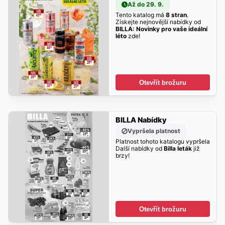
Až do 29. 9.
Tento katalog má
8 stran
.
Získejte nejnovější nabídky od
BILLA: Novinky pro vaše ideální
léto
zde!
Otevřít brožuru
BILLA Nabídky
Vypršela platnost
Platnost tohoto katalogu vypršela
Další nabídky od
Billa leták
již
brzy!
Otevřít brožuru