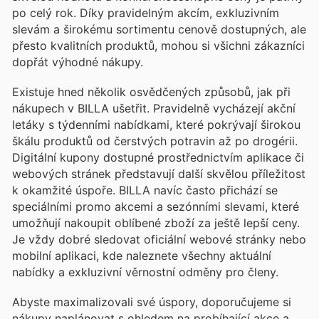
po celý rok. Díky pravidelným akcím, exkluzivním
slevám a širokému sortimentu cenově dostupných, ale
přesto kvalitních produktů, mohou si všichni zákazníci
dopřát výhodné nákupy.
Existuje hned několik osvědčených způsobů, jak při
nákupech v BILLA ušetřit. Pravidelně vycházejí akční
letáky s týdenními nabídkami, které pokrývají širokou
škálu produktů od čerstvých potravin až po drogérii.
Digitální kupony dostupné prostřednictvím aplikace či
webových stránek představují další skvělou příležitost
k okamžité úspoře. BILLA navíc často přichází se
speciálními promo akcemi a sezónními slevami, které
umožňují nakoupit oblíbené zboží za ještě lepší ceny.
Je vždy dobré sledovat oficiální webové stránky nebo
mobilní aplikaci, kde naleznete všechny aktuální
nabídky a exkluzivní věrnostní odměny pro členy.
Abyste maximalizovali své úspory, doporučujeme si
nákupy naplánovat s ohledem na probíhající akce a