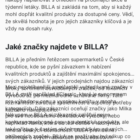
týdenní letáky. BILLA si zakládá na tom, aby si každý
mohl dopřát kvalitní produkty za dostupné ceny. Vědí,
že skvělá hodnota je pro jejich zákazníky klíčová a je
vždy na dosah ruky.
Jaké značky najdete v BILLA?
BILLA je předním řetězcem supermarketů v České
republice, kde se pyšní závazkem k nabízení
kvalitních produktů a zajištění maximální spokojenosti
svých zákazníků. V jejich prodejnách najdou zákazníci
Mezi nejoblíbenější a nejčastěji vyhledávané značky v
široký sortiment osvědčených značek, od lokálních
BILLA patří například KClassic, které je synonymem
výrobců až po mezinárodně uznávané firmy. Tato
pro výhodnou cenu a vysokou kvalitu v mnoha
rozmanitost zaručuje spolehlivost a uspokojí potřeby
kategoriích. Dále zákazníci oceňují značky jako Milka
každého nakupujícího.
Nákupem v BILLA si zákazníci zajišťují nejen
pro své neodolatelné čokoládové výrobky, nebo
konkurenceschopné ceny a autentické produkty, ale
například Rama, která se těší oblibě v kuchyních
také přístup k častým akčním nabídkám od svých
mnoha českých domácností. BILLA pravidelně
oblíbených značek. BILLA se snaží, aby byl nákup co
informuje o svých nabídkách prostřednictvím