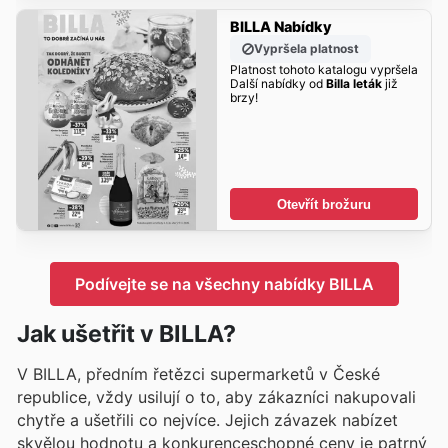
BILLA Nabídky
Vypršela platnost
Platnost tohoto katalogu vypršela
Další nabídky od
Billa leták
již
brzy!
Otevřít brožuru
Podívejte se na všechny nabídky BILLA
Jak ušetřit v BILLA?
V BILLA, předním řetězci supermarketů v České
republice, vždy usilují o to, aby zákazníci nakupovali
chytře a ušetřili co nejvíce. Jejich závazek nabízet
skvělou hodnotu a konkurenceschopné ceny je patrný