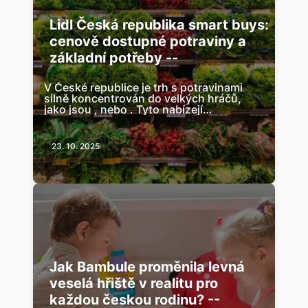
Lidl Česká republika smart buys:
cenově dostupné potraviny a
základní potřeby --
V České republice je trh s potravinami
silně koncentrován do velkých hráčů,
jako jsou , nebo . Tyto nabízejí
každodenní nízké ceny kvalitních
potravin a s ...
23. 10. 2025
Jak Bambule proměnila levná
veselá hřiště v realitu pro
každou českou rodinu? --