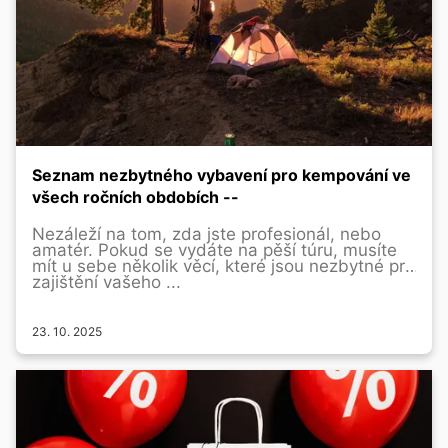
Seznam nezbytného vybavení pro kempování ve
všech ročních obdobích --
Nezáleží na tom, zda jste profesionál, nebo
amatér. Pokud se vydáte na pěší túru, musíte
mít u sebe několik věcí, které jsou nezbytné pro
zajištění vašeho ...
23. 10. 2025