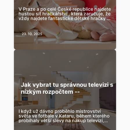
V Praze a po celé České republice najdete
hustou síť hračkářství , která zaručuje, že
vždy najdete fantastické dětské hračky a
dětské doplňky, ať jste kdek...
23. 10. 2025
Jak vybrat tu správnou televizi s
nízkým rozpočtem --
I když už dávno proběhlo mistrovství
světa ve fotbale v Kataru, během kterého
probíhaly větší slevy na nákup televizí,
ještě máte čas a můžete si najít ide...