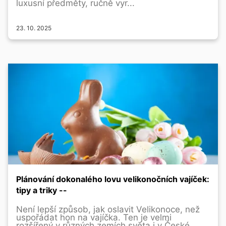
luxusní předměty, ručně vyr...
23. 10. 2025
Plánování dokonalého lovu velikonočních vajíček:
tipy a triky --
Není lepší způsob, jak oslavit Velikonoce, než
uspořádat hon na vajíčka. Ten je velmi
rozšířený v různých zemích světa i v České