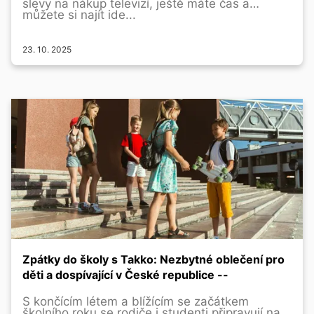
slevy na nákup televizí, ještě máte čas a
můžete si najít ide...
23. 10. 2025
Zpátky do školy s Takko: Nezbytné oblečení pro
děti a dospívající v České republice --
S končícím létem a blížícím se začátkem
školního roku se rodiče i studenti připravují na