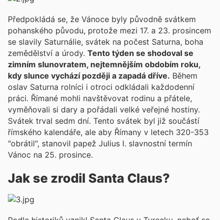
Předpokládá se, že Vánoce byly původně svátkem
pohanského původu, protože mezi 17. a 23. prosincem
se slavily Saturnálie, svátek na počest Saturna, boha
zemědělství a úrody.
Tento týden se shodoval se
zimním slunovratem, nejtemnějším obdobím roku,
kdy slunce vychází později a zapadá dříve.
Během
oslav Saturna rolníci i otroci odkládali každodenní
práci. Římané mohli navštěvovat rodinu a přátele,
vyměňovali si dary a pořádali velké veřejné hostiny.
Svátek trval sedm dní. Tento svátek byl již součástí
římského kalendáře, ale aby Římany v letech 320-353
"obrátil", stanovil papež Julius I. slavnostní termín
Vánoc na 25. prosince.
Jak se zrodil Santa Claus?