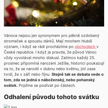
Vánoce nejsou jen synonymem pro pěkně ozdobený
stromeček a spoustu dárků. Mají mnohem hlubší
význam, i když se rádi procházíme po
obchodech
v
České republice. I když je pravda, že původ Vánoc
vždy vyvolával mnoho diskusí. Zatímco každý 25.
prosinec připomíná narození Ježíše, historici poukazují
na to, že se narodil v dubnu nebo květnu, jiní zase
tvrdí, že v září nebo říjnu.
Stejně tak se debata vede o
tom, zda se jedná o náboženský, nebo pohanský
svátek.
Pojďme se podívat po částech.
Odhalení původu tohoto svátku