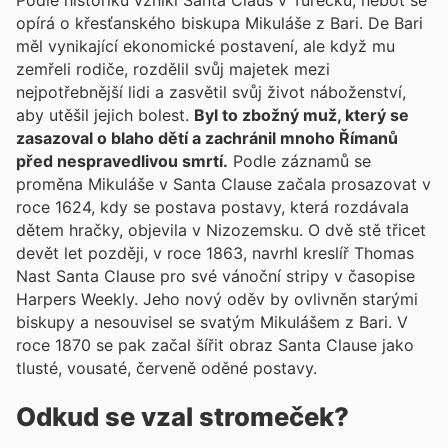
Podle historiků vznikl Santa Claus v Turecku, neboť se
opírá o křesťanského biskupa Mikuláše z Bari. De Bari
měl vynikající ekonomické postavení, ale když mu
zemřeli rodiče, rozdělil svůj majetek mezi
nejpotřebnější lidi a zasvětil svůj život náboženství,
aby utěšil jejich bolest.
Byl to zbožný muž, který se
zasazoval o blaho dětí a zachránil mnoho Římanů
před nespravedlivou smrtí.
Podle záznamů se
proměna Mikuláše v Santa Clause začala prosazovat v
roce 1624, kdy se postava postavy, která rozdávala
dětem hračky, objevila v Nizozemsku. O dvě stě třicet
devět let později, v roce 1863, navrhl kreslíř Thomas
Nast Santa Clause pro své vánoční stripy v časopise
Harpers Weekly. Jeho nový oděv by ovlivněn starými
biskupy a nesouvisel se svatým Mikulášem z Bari. V
roce 1870 se pak začal šířit obraz Santa Clause jako
tlusté, vousaté, červeně oděné postavy.
Odkud se vzal stromeček?