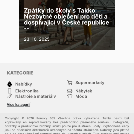
Zpátky do školy s Takko:
Nezbytné oblečení pro děti a
dospívající v České republice
--
23. 10. 2025
KATEGORIE
Supermarkety
Nabídky
Elektronika
Nábytek
Nástroje a materiály
Móda
Sport
Zdraví a krása
Více kategorií
Děti
Domácí zvířata
Ostatní
Nákupní portály
Copyright © 2026 Ponuky 365 Všechna práva vyhrazena. Texty nesmí být
kopírovány ani reprodukovány bez předchozího písemného souhlasu. Fotografie,
obrázky a produktové brožury slouží pouze pro ilustrační účely. Zvýhodněné ceny
jsou od oficiálních distributorů uvedených na těchto stránkách. Nabídky jsou platné
od a do data ukončení platnosti nebo do vyprodání zásob. Tyto stránky mají pouze