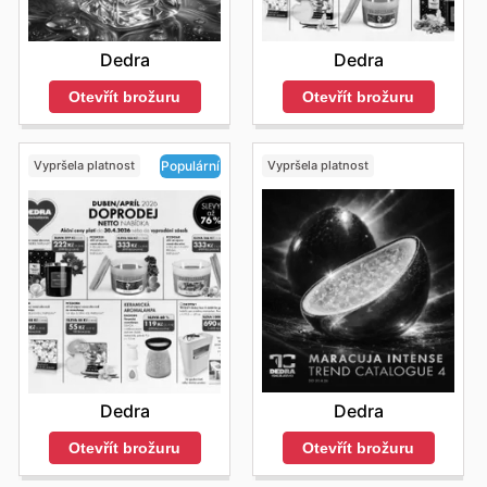
Dedra
Dedra
Otevřít brožuru
Otevřít brožuru
Vypršela platnost
Vypršela platnost
Populární
Dedra
Dedra
Otevřít brožuru
Otevřít brožuru