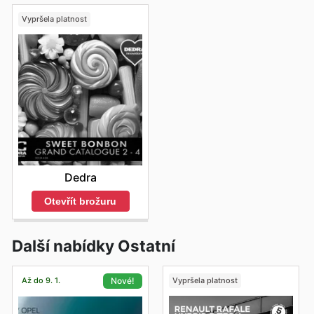
Vypršela platnost
Dedra
Otevřít brožuru
Další nabídky Ostatní
Až do 9. 1.
Vypršela platnost
Nové!