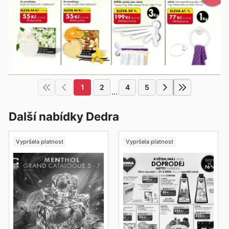
1
2
4
5
...
Další nabídky Dedra
Vypršela platnost
Vypršela platnost