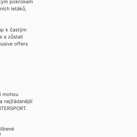
ickým pokrokem
ních letáků,
up k častým
 a zůstali
usive offers
ci mohou
a nejžádanější
 INTERSPORT.
líbené
ě