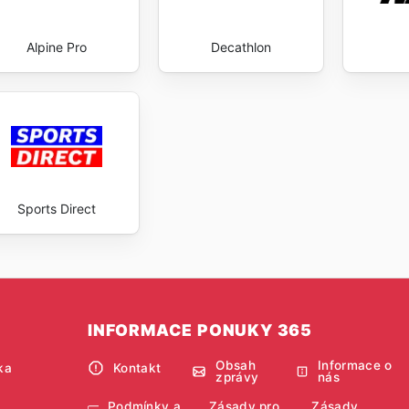
Alpine Pro
Decathlon
Sports Direct
INFORMACE PONUKY 365
Obsah
Informace o
ka
Kontakt
zprávy
nás
Podmínky a
Zásady pro
Zásady