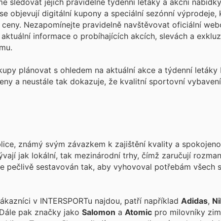
sledovat jejich pravidelné týdenní letáky a akční nabídky,
e objevují digitální kupony a speciální sezónní výprodeje, 
ceny. Nezapomínejte pravidelně navštěvovat oficiální web
ktuální informace o probíhajících akcích, slevách a exkluz
amu.
ákupy plánovat s ohledem na aktuální akce a týdenní leták
ny a neustále tak dokazuje, že kvalitní sportovní vybaven
ice, známý svým závazkem k zajištění kvality a spokojenos
ají jak lokální, tak mezinárodní trhy, čímž zaručují rozman
 je pečlivě sestavován tak, aby vyhovoval potřebám všech 
zákazníci v INTERSPORTu najdou, patří například
Adidas
,
Ni
 Dále pak značky jako
Salomon
a
Atomic
pro milovníky zim