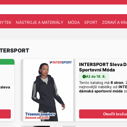
BYTEK
NÁSTROJE A MATERIÁLY
MÓDA
SPORT
ZDRAVÍ A KR
INTERSPORT
INTERSPORT Sleva 
Sportovní Móda
Až do 18. 8.
Tento katalog má
6 stran
. 
nejnovější nabídky od
INT
sleva
dámská sportovní móda
z
Otevřít brožu