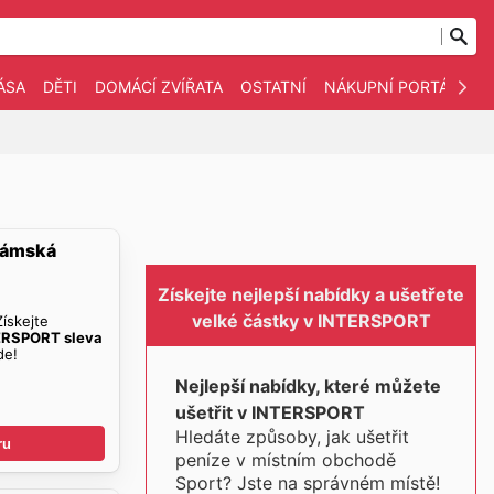
ÁSA
DĚTI
DOMÁCÍ ZVÍŘATA
OSTATNÍ
NÁKUPNÍ PORTÁLY
Dámská
Získejte nejlepší nabídky a ušetřete
velké částky v INTERSPORT
Získejte
ERSPORT sleva
de!
Nejlepší nabídky, které můžete
ušetřit v INTERSPORT
Hledáte způsoby, jak ušetřit
ru
peníze v místním obchodě
Sport? Jste na správném místě!