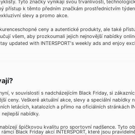
yklisty. Tyto značky vynikají svou trvanlivostí, technolog
adný přístup k těmto předním značkám prostřednictvím týden
exkluzivní slevy a promo akce.
kurenceschopné ceny a autentické produkty, ale také příst
jí všem, aby prozkoumali jejich nejnovější nabídky online
tay updated with INTERSPORT's weekly ads and enjoy excl
ají?
ní, v souvislosti s nadcházejícím Black Friday, si zákazní
ší ceny. Veškeré aktuální akce, slevy a speciální nabídky n
ních letácích, katalozích a přímo na oficiálních stránkách
nejlepší nabídky.
abízejí špičkovou kvalitu pro sportovní nadšence. Tyto ob
v rámci Black Friday akcí INTERSPORT, které jsou pravideln