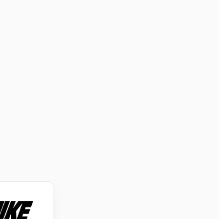
i ujít
 a k
oučástí
a
amená být
ženku.