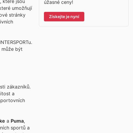
 které jsou
úžasné ceny!
které umožňují
ové stránky
Získejte je nyní
ivních
y INTERSPORTu.
í může být
ti zákazníků.
itost a
sportovních
ke
a
Puma
,
ních sportů a