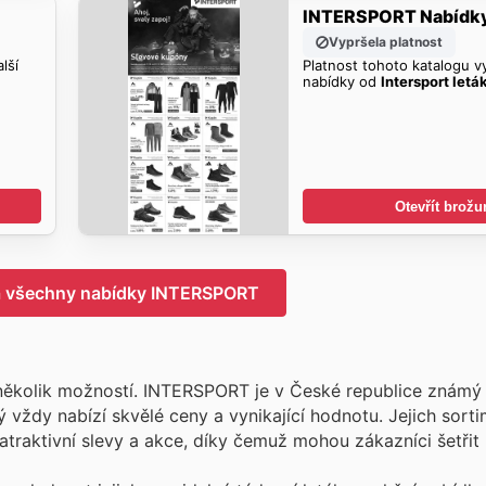
INTERSPORT Nabídk
Vypršela platnost
lší
Platnost tohoto katalogu vy
nabídky od
Intersport letá
Otevřít brožu
na všechny nabídky INTERSPORT
 několik možností. INTERSPORT je v České republice známý
 vždy nabízí skvělé ceny a vynikající hodnotu. Jejich sort
atraktivní slevy a akce, díky čemuž mohou zákazníci šetřit 