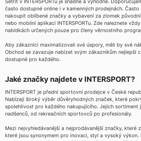
Šetřit v INTERSPORTu je snadné a výhodné. Doporučujeme 
často dostupné online i v kamenných prodejnách. Často s
nakoupit oblíbené značky a vybavení za zlomek původní 
nebo mobilní aplikaci INTERSPORTu. Zde naleznete vždy a
nabídkách určených pouze pro členy věrnostního progr
Aby zákazníci maximalizovali své úspory, měli by své n
Obchod se zavazuje nabízet svým zákazníkům nejlepší ce
dostupné pro každého.
Jaké značky najdete v INTERSPORT?
INTERSPORT je přední sportovní prodejce v České republ
Nabízejí široký výběr důvěryhodných značek, které pokrýv
spolehlivost pro každého nakupujícího. Jejich sortiment
nadšenců, od rekreačních sportovců po profesionály.
Mezi nejvyhledávanější a nejprodávanější značky, které 
které jsou synonymem pro inovaci, styl a vysoký výkon.