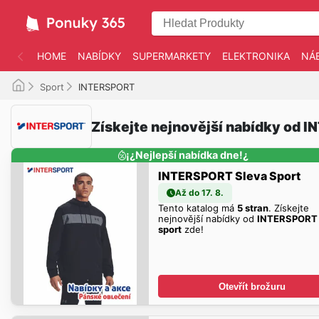
HOME
NABÍDKY
SUPERMARKETY
ELEKTRONIKA
NÁ
Sport
INTERSPORT
Získejte nejnovější nabídky od 
¡¿Nejlepší nabídka dne!¿
INTERSPORT Sleva Sport
Až do 17. 8.
Tento katalog má
5 stran
. Získejte
nejnovější nabídky od
INTERSPORT 
sport
zde!
Otevřít brožuru