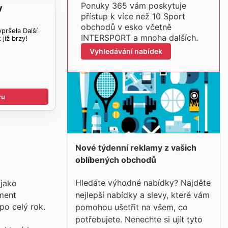
Ponuky 365 vám poskytuje
y
přístup k více než 10 Sport
obchodů v esko včetně
pršela Další
INTERSPORT a mnoha dalších.
k
již brzy!
Vyhledávání nabídek
ru
Nové týdenní reklamy z vašich
oblíbených obchodů
Hledáte výhodné nabídky? Najděte
 jako
nejlepší nabídky a slevy, které vám
iment
po celý rok.
pomohou ušetřit na všem, co
potřebujete. Nenechte si ujít tyto