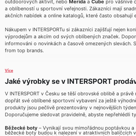
outdoorových aktivit, nebo
Merida
a
Cube
pro vášnivé c
a oblíbeností u sportovní veřejnosti. Zákazníci mají sn
akčních nabídek a online katalogů, které často obsahují 
Nákupem v INTERSPORTu si zákazníci zajišťují nejen kon
výprodejům a akcím od svých oblíbených značek. Doporuču
informováni o novinkách a časově omezených slevách. S
from top brands.
Více
Jaké výrobky se v INTERSPORT prodáv
V INTERSPORT v Česku se těší obrovské oblibě a právě ny
dopřát své oblíbené sportovní vybavení za ještě výhodněj
produkty jsou pečlivě prezentovány v nejnovějších týden
Doporučujeme sledovat pravidelně, abyste nepřehlédli ty 
Běžecké boty
– Vynikají svou mimořádnou poptávkou a n
běžecké boty budou k nalezení v atraktivních balíčcích 