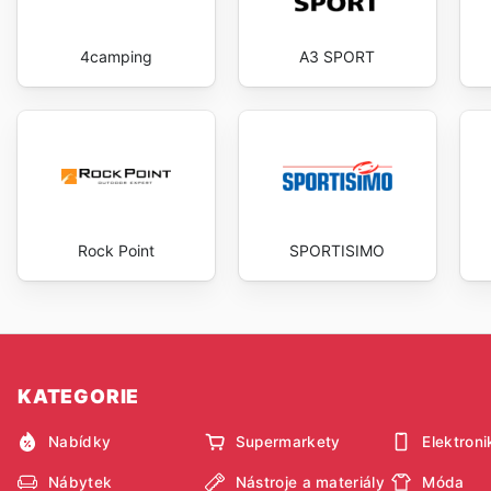
4camping
A3 SPORT
Rock Point
SPORTISIMO
KATEGORIE
Nabídky
Supermarkety
Elektroni
Nábytek
Nástroje a materiály
Móda