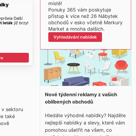
místě!
ídky
Ponuky 365 vám poskytuje
přístup k více než 26 Nábytek
pršela Další
obchodů v esko včetně Merkury
t leták
již brzy!
Market a mnoha dalších.
Vyhledávání nabídek
ru
Nové týdenní reklamy z vašich
oblíbených obchodů
 v sektoru
Hledáte výhodné nabídky? Najděte
le také
nejlepší nabídky a slevy, které vám
nově
pomohou ušetřit na všem, co