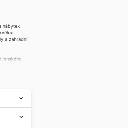
a nábytek
kvělou
ly a zahradní
 dílenského
y na vrtačky,
pnější.
ástí
ment svítidel,
 historií
rů či
ho