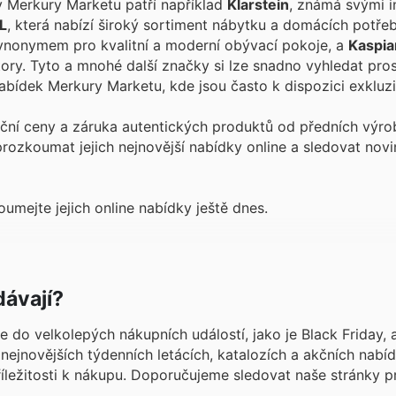
v Merkury Marketu patří například
Klarstein
, známá svými i
L
, která nabízí široký sortiment nábytku a domácích potře
 synonymem pro kvalitní a moderní obývací pokoje, a
Kaspia
ory. Tyto a mnohé další značky si lze snadno vyhledat pro
nabídek Merkury Marketu, kde jsou často k dispozici exkluzi
ní ceny a záruka autentických produktů od předních výrob
rozkoumat jejich nejnovější nabídky online a sledovat nov
mejte jejich online nabídky ještě dnes.
dávají?
e do velkolepých nákupních událostí, jako je Black Friday, 
nejnovějších týdenních letácích, katalozích a akčních nabí
říležitosti k nákupu. Doporučujeme sledovat naše stránky p