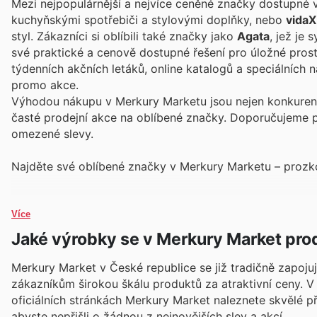
Mezi nejpopulárnější a nejvíce ceněné značky dostupné 
kuchyňskými spotřebiči a stylovými doplňky, nebo
vidaX
styl. Zákazníci si oblíbili také značky jako
Agata
, jež je
své praktické a cenově dostupné řešení pro úložné prost
týdenních akčních letáků, online katalogů a speciálních 
promo akce.
Výhodou nákupu v Merkury Marketu jsou nejen konkurenč
časté prodejní akce na oblíbené značky. Doporučujeme p
omezené slevy.
Najděte své oblíbené značky v Merkury Marketu – prozkou
Více
Jaké výrobky se v Merkury Market pro
Merkury Market v České republice se již tradičně zapojuj
zákazníkům širokou škálu produktů za atraktivní ceny. V 
oficiálních stránkách Merkury Market naleznete skvělé p
abyste nepřišli o žádnou z nejnovějších slev a akcí.