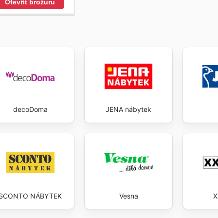
Otevřít brožuru
decoDoma
JENA nábytek
SCONTO NÁBYTEK
Vesna
X