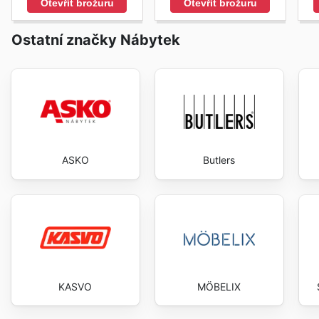
Otevřít brožuru
Otevřít brožuru
Ostatní značky Nábytek
ASKO
Butlers
KASVO
MÖBELIX