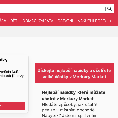
ÁSA
DĚTI
DOMÁCÍ ZVÍŘATA
OSTATNÍ
NÁKUPNÍ PORTÁLY
ídky
Získejte nejlepší nabídky a ušetřete
pršela Další
t leták
již brzy!
velké částky v Merkury Market
Nejlepší nabídky, které můžete
ušetřit v Merkury Market
Hledáte způsoby, jak ušetřit
ru
peníze v místním obchodě
Nábytek? Jste na správném