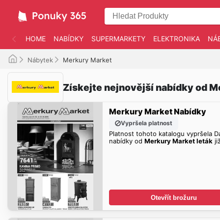
HOME
NABÍDKY
SUPERMARKETY
ELEKTRONIKA
NÁ
Nábytek
Merkury Market
Získejte nejnovější nabídky od 
Merkury Market Nabídky
Vypršela platnost
Platnost tohoto katalogu vypršela Da
nabídky od
Merkury Market leták
ji
Otevřít brožuru