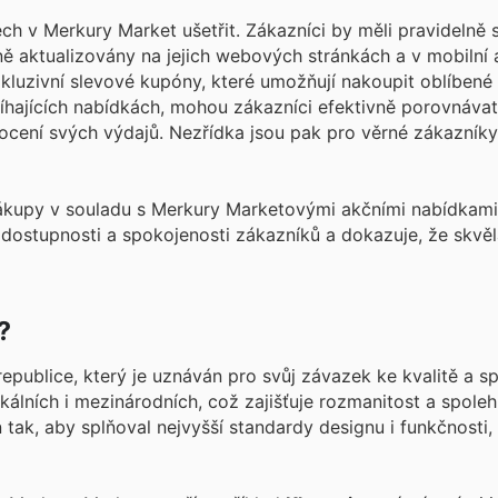
ech v Merkury Market ušetřit. Zákazníci by měli pravidelně 
lně aktualizovány na jejich webových stránkách a v mobilní 
xkluzivní slevové kupóny, které umožňují nakoupit oblíbené
bíhajících nabídkách, mohou zákazníci efektivně porovnávat
cení svých výdajů. Nezřídka jsou pak pro věrné zákazníky 
 nákupy v souladu s Merkury Marketovými akčními nabídkami
 dostupnosti a spokojenosti zákazníků a dokazuje, že skvěl
?
publice, který je uznáván pro svůj závazek ke kvalitě a s
álních i mezinárodních, což zajišťuje rozmanitost a spoleh
 tak, aby splňoval nejvyšší standardy designu i funkčnosti,