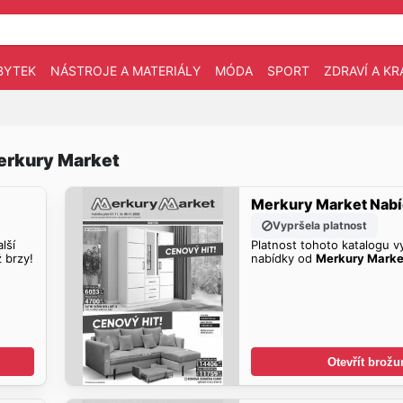
BYTEK
NÁSTROJE A MATERIÁLY
MÓDA
SPORT
ZDRAVÍ A KR
Merkury Market
Merkury Market Nab
Vypršela platnost
lší
Platnost tohoto katalogu vy
ž brzy!
nabídky od
Merkury Marke
Otevřít brožu