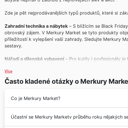
Zde je pět nejprodávanějších typů produktů, které si záka
Zahradní technika a nábytek
– S blížícím se Black Frid
obrovský zájem. V Merkury Market se tyto produkty obje
příležitostí k vylepšení vaší zahrady. Sledujte Merkury M
sestavy.
Nářadí a dílenské vybavení
– Pro kutily i profesionály j
vybavení. Merkury Market tyto kategorie zahrnuje do sv
brusky a další nezbytné nástroje. Prohlédněte si Merkury 
Více
Často kladené otázky o Merkury Marke
Koupelnové vybavení
– Proměna koupelny je snem mnoha,
Zákazníci s oblibou nakupují vybavení jako jsou sprchov
Co je Merkury Market?
atraktivních slevových akcí. Nenechte si ujít Merkury Mar
Osvětlení a svítidla
– S přicházející zimou roste poptávka
Merkury Market se v České republice etabluje jako dů
Účastní se Merkury Marketv průběhu roku nějakých s
které jsou často součástí sezónních výprodejů a akcí. V
sahající až do roku 1991. Zrodili se z vize poskytova
venkovního osvětlení za neodolatelné ceny.
nábytku
a bytových doplňků, které uspokojí i ty nejná