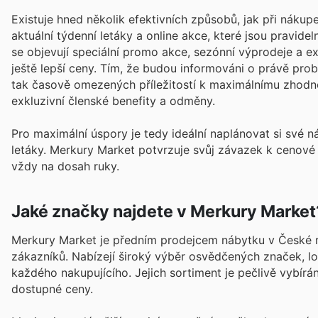
Existuje hned několik efektivních způsobů, jak při nákup
aktuální týdenní letáky a online akce, které jsou pravide
se objevují speciální promo akce, sezónní výprodeje a e
ještě lepší ceny. Tím, že budou informováni o právě pro
tak časově omezených příležitostí k maximálnímu zhodno
exkluzivní členské benefity a odměny.
Pro maximální úspory je tedy ideální naplánovat si své
letáky. Merkury Market potvrzuje svůj závazek k cenové
vždy na dosah ruky.
Jaké značky najdete v Merkury Market
Merkury Market je předním prodejcem nábytku v České re
zákazníků. Nabízejí široký výběr osvědčených značek, lok
každého nakupujícího. Jejich sortiment je pečlivě vybírán
dostupné ceny.