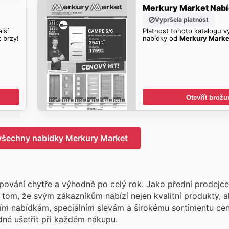
Merkury Market Nab
Vypršela platnost
lší
Platnost tohoto katalogu vy
ž brzy!
nabídky od
Merkury Marke
Otevřít brožu
 všechny nabídky Merkury Market
ování chytře a výhodně po celý rok. Jako přední prodejce
tom, že svým zákazníkům nabízí nejen kvalitní produkty, a
ím nabídkám, speciálním slevám a širokému sortimentu ce
dné ušetřit při každém nákupu.