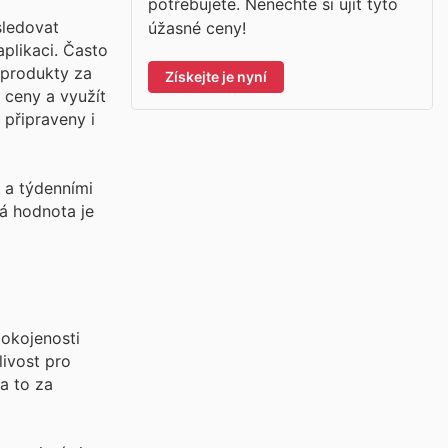
potřebujete. Nenechte si ujít tyto
sledovat
úžasné ceny!
aplikaci. Často
 produkty za
Získejte je nyní
 ceny a využít
připraveny i
 a týdenními
á hodnota je
pokojenosti
livost pro
 a to za