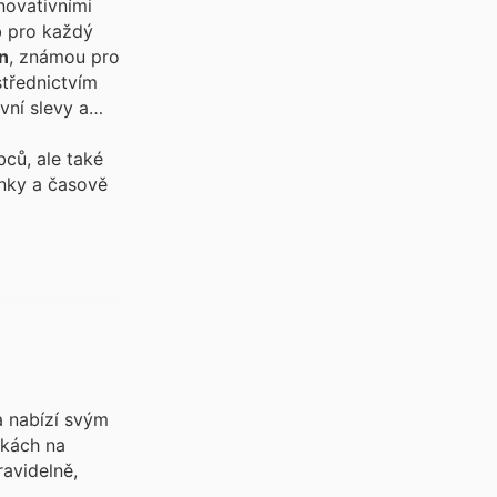
novativními
b pro každý
n
, známou pro
střednictvím
vní slevy a
ců, ale také
inky a časově
a nabízí svým
dkách na
ravidelně,