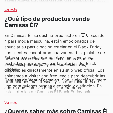
cordialmente a explorar las últimas novedades
semanales, folletos informativos y catálogos en línea,
disponibles en su plataforma digital y a mantenerse al
donde habitualmente presentan ofertas exclusivas y
Ver más
tanto de las nuevas colecciones y las oportunidades
promociones imperdibles que benefician a todos.
¿Qué tipo de productos vende
de ahorro por tiempo limitado.
Camisas Él?
En Camisas Él, su destino predilecto en 🇪🇨 Ecuador
4 para moda masculina, están emocionados de
anunciar su participación estelar en el Black Friday.
Los clientes encontrarán una variedad inigualable de
Estos son sus cinco productos más vendidos,
productos destacados en sus últimos anuncios
perfectos para aprovechar las ofertas del Black
semanales, catálogos y ofertas exclusivas,
Friday:
disponibles directamente en su sitio web oficial. Los
animamos a visitar con frecuencia para descubrir las
Camisas de Vestir Formales:
Son la elección número
promociones más frescas y las oportunidades de
uno para quienes buscan elegancia y distinción. En
ahorro que Camisas Él tiene preparadas.
estas ofertas de Camisas Él Black Friday sales,
encontrarán estas camisas versátiles a precios
irresistibles, destacando su alta demanda y excelente
Ver más
valor en los catálogos de Camisas Él.
¿Querés saber más sobre Camisas Él