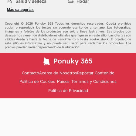
Salud y Belleza
Hogar
Jardinería y
Moda
Más categorías
Construcción
Deporte
Bebés e infancia
Otros
Copyright © 2026 Ponuky 365 Todos los derechos reservados. Queda prohibido
copiar o reproducir los textos sin acuerdo escrito de antemano. Las fotografías,
imágenes y folletos de los productos son sólo a fines ilustrativos. Las precios con
descuentos vienen de distribuidores oficiales que figuran en este sitio. Las ofertas son
válidas desde y hasta la fecha de vencimiento o hasta agotar stock. El objetivo de
este sitio es informativo y no puede ser usado para reclamar los productos. Los
precios pueden variar dependiendo de la ubicación.
Contacto
Acerca de Nosotros
Reportar Contenido
Política de Cookies
Términos y Condiciones
Países
Política de Privacidad