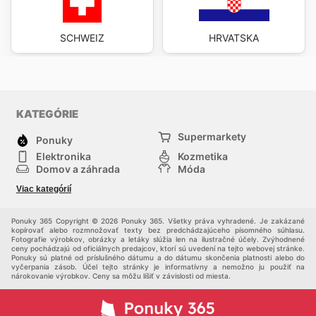
SCHWEIZ
HRVATSKA
KATEGÓRIE
Supermarkety
Ponuky
Elektronika
Kozmetika
Domov a záhrada
Móda
Šport
Deti
Viac kategórií
Chovateľské potreby
Ostatné
Ponuky 365 Copyright © 2026 Ponuky 365. Všetky práva vyhradené. Je zakázané
kopírovať alebo rozmnožovať texty bez predchádzajúceho písomného súhlasu.
Fotografie výrobkov, obrázky a letáky slúžia len na ilustračné účely. Zvýhodnené
ceny pochádzajú od oficiálnych predajcov, ktorí sú uvedení na tejto webovej stránke.
Ponuky sú platné od príslušného dátumu a do dátumu skončenia platnosti alebo do
vyčerpania zásob. Účel tejto stránky je informatívny a nemožno ju použiť na
nárokovanie výrobkov. Ceny sa môžu líšiť v závislosti od miesta.