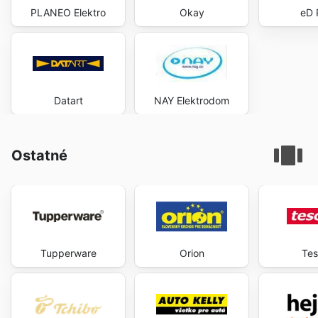
PLANEO Elektro
Okay
eD 
Datart
NAY Elektrodom
Ostatné
Tupperware
Orion
Te