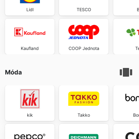
Lidl
TESCO
B
Kaufland
COOP Jednota
T
Móda
kik
Takko
Bo