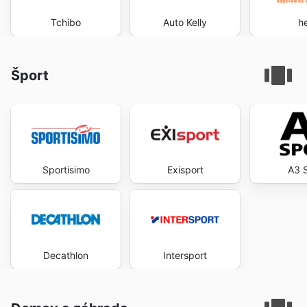
Tchibo
Auto Kelly
he
Šport
Sportisimo
Exisport
A3 
Decathlon
Intersport