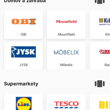
Domov a záhrada
OBI
Mountfield
Ki
JYSK
Möbelix
Ba
Supermarkety