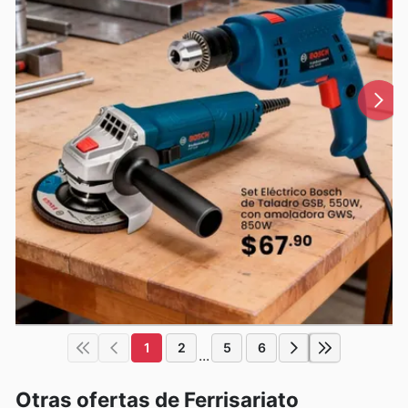
1
2
5
6
...
Otras ofertas de Ferrisariato