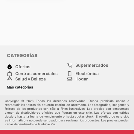
CATEGORÍAS
Supermercados
Ofertas
Centros comerciales
Electrónica
Salud y Belleza
Hogar
Jardinería y
Moda
Más categorías
Construcción
Deporte
Bebés e infancia
Otros
Copyright © 2026 Todos los derechos reservados. Queda prohibido copiar o
reproducir los textos sin acuerdo escrito de antemano. Las fotografías, imágenes y
folletos de los productos son sólo a fines ilustrativos. Las precios con descuentos
vienen de distribuidores oficiales que figuran en este sitio. Las ofertas son válidas
desde y hasta la fecha de vencimiento o hasta agotar stock. El objetivo de este sitio
es informativo y no puede ser usado para reclamar los productos. Los precios pueden
variar dependiendo de la ubicación.