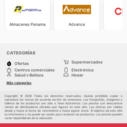
Almacenes Panama
Advance
C
CATEGORÍAS
Supermercados
Ofertas
Centros comerciales
Electrónica
Salud y Belleza
Hogar
Jardinería y
Moda
Más categorías
Construcción
Deporte
Bebés e infancia
Otros
Copyright © 2026 Todos los derechos reservados. Queda prohibido copiar o
reproducir los textos sin acuerdo escrito de antemano. Las fotografías, imágenes y
folletos de los productos son sólo a fines ilustrativos. Las precios con descuentos
vienen de distribuidores oficiales que figuran en este sitio. Las ofertas son válidas
desde y hasta la fecha de vencimiento o hasta agotar stock. El objetivo de este sitio
es informativo y no puede ser usado para reclamar los productos. Los precios pueden
variar dependiendo de la ubicación.