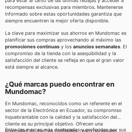
para estar al tanto de las últimas rebajas y acceder a
recompensas exclusivas para miembros. Mantenerse
informado sobre estas oportunidades garantiza que
siempre encuentren la mejor oferta disponible.
La clave para maximizar sus ahorros en Mundomac es
planificar sus compras aprovechando al máximo las
promociones continuas
y los
anuncios semanales
. El
compromiso de la tienda con la asequibilidad y la
satisfacción del cliente se refleja en que el gran valor
está siempre al alcance.
¿Qué marcas puedo encontrar en
Mundomac?
En Mundomac, reconocidos como un referente en el
sector de la Electrónica en Ecuador, su compromiso
inquebrantable con la calidad y la satisfacción del
cliente es su principal objetivo. Ofrecen una
Entre las marcas más destacadas y preferidas por sus
diversidad de marcas confiables, tanto nacionales