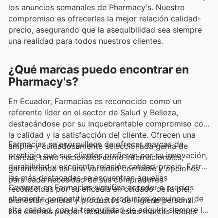
los anuncios semanales de Pharmacy's. Nuestro
compromiso es ofrecerles la mejor relación calidad-
precio, asegurando que la asequibilidad sea siempre
una realidad para todos nuestros clientes.
¿Qué marcas puedo encontrar en
Pharmacy's?
En Ecuador, Farmacias es reconocido como un
referente líder en el sector de Salud y Belleza,
destacándose por su inquebrantable compromiso con
la calidad y la satisfacción del cliente. Ofrecen una
Farmacias se enorgullece de ofrecer marcas de
amplia y cuidadosamente seleccionada gama de
prestigio que sus clientes prefieren por su innovación,
marcas, tanto nacionales como internacionales,
durabilidad y excelente relación calidad-precio. Entre
garantizando así una variedad confiable y opciones
las más destacadas se encuentran aquellas
para cada necesidad de sus compradores.
Comprar en Farmacias significa acceder a precios
reconocidas por su eficacia en cuidado de la piel,
altamente competitivos y a productos genuinos y de
bienestar general y productos de higiene personal.
alta calidad, con la tranquilidad de adquirir siempre lo
Los clientes pueden descubrir estas marcas líderes