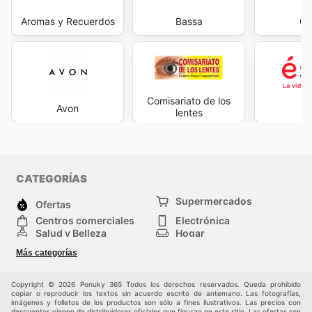
Aromas y Recuerdos
Bassa
Cy
Comisariato de los
Avon
É
lentes
CATEGORÍAS
Supermercados
Ofertas
Centros comerciales
Electrónica
Salud y Belleza
Hogar
Jardinería y
Moda
Más categorías
Construcción
Deporte
Bebés e infancia
Otros
Copyright © 2026 Ponuky 365 Todos los derechos reservados. Queda prohibido
copiar o reproducir los textos sin acuerdo escrito de antemano. Las fotografías,
imágenes y folletos de los productos son sólo a fines ilustrativos. Las precios con
descuentos vienen de distribuidores oficiales que figuran en este sitio. Las ofertas son