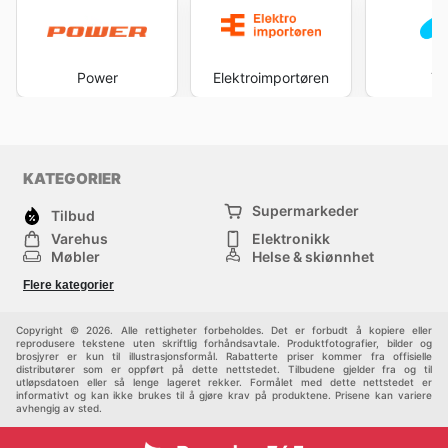
Power
Elektroimportøren
Te
KATEGORIER
Supermarkeder
Tilbud
Varehus
Elektronikk
Møbler
Helse & skjønnhet
Jernvareforretninger
Mote
Flere kategorier
Sport
Barn
Andre
Copyright © 2026. Alle rettigheter forbeholdes. Det er forbudt å kopiere eller
reprodusere tekstene uten skriftlig forhåndsavtale. Produktfotografier, bilder og
brosjyrer er kun til illustrasjonsformål. Rabatterte priser kommer fra offisielle
distributører som er oppført på dette nettstedet. Tilbudene gjelder fra og til
utløpsdatoen eller så lenge lageret rekker. Formålet med dette nettstedet er
informativt og kan ikke brukes til å gjøre krav på produktene. Prisene kan variere
avhengig av sted.