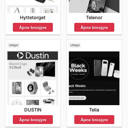
Hyttetorget
Telenor
Åpne brosjyre
Åpne brosjyre
Utløpt
Utløpt
DUSTIN
Telia
Åpne brosjyre
Åpne brosjyre