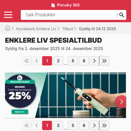
Kundeavis Enklere Liv
Tilbud
Gyldig til 24.12.2025
ENKLERE LIV SPESIALTILBUD
Gyldig fra 2. desember 2025 til 24. desember 2025
1
2
5
6
...
1
2
5
6
...