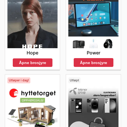
Power
Hope
Åpne brosjyre
Åpne brosjyre
Utløper i dag!
Utløpt