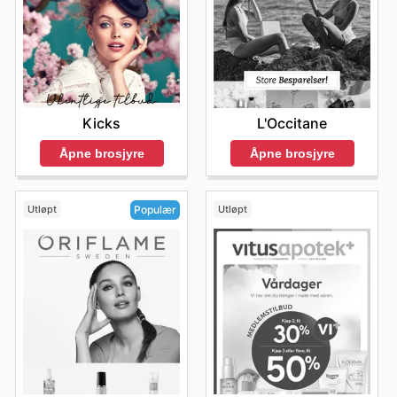
L'Occitane
Kicks
Åpne brosjyre
Åpne brosjyre
Utløpt
Utløpt
Populær