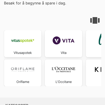
Besøk
for å begynne å spare i dag.
Vitusapotek
Vita
Oriflame
L'Occitane
K