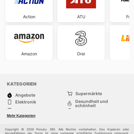
Action
ATU
For
Amazon
Drei
L
KATEGORIEN
Supermärkte
Angebote
Gesundheit und
Elektronik
schönheit
Mode
Sportbekleidung
Baumarkt
Baby und kind
Mehr Kategorien
Haustiere
Andere
Möbel & Wohnen
Copyright © 2026 Ponuky 365. Alle Rechte vorbehalten. Das Kopieren oder
Vervielfältigen der Texte ist ohne vorherige schriftliche Zustimmung untersagt.