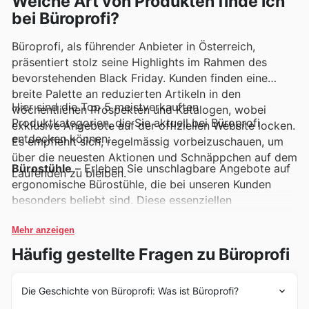
Welche Art von Produkten finde ich
bei Büroprofi?
Büroprofi, als führender Anbieter in Österreich,
präsentiert stolz seine Highlights im Rahmen des
bevorstehenden Black Friday. Kunden finden eine
breite Palette an reduzierten Artikeln in den
Hier sind die Top 5 meistverkauften
wöchentlichen Prospekten und Katalogen, wobei
Produktkategorien, die Sie aktuell bei Büroprofi
exklusive Angebote auf der offiziellen Website locken.
entdecken können:
Es empfiehlt sich, regelmässig vorbeizuschauen, um
über die neuesten Aktionen und Schnäppchen auf dem
Bürostühle
– Erleben Sie unschlagbare Angebote auf
Laufenden zu bleiben.
ergonomische Bürostühle, die bei unseren Kunden
besonders beliebt sind. Diese essenziellen
Möbelstücke sind ein fester Bestandteil der Büroprofi
Black Friday Sales und bieten Komfort und Stil für
Mehr anzeigen
jedes Homeoffice oder Büro. Entdecken Sie die
Häufig gestellte Fragen zu Büroprofi
aktuellen Büroprofi Deals und sichern Sie sich Ihren
perfekten Sitzplatz.
Die Geschichte von Büroprofi: Was ist Büroprofi?
Schreibtische
– Finden Sie Ihren idealen Arbeitsplatz