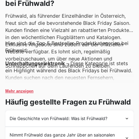
bei Frühwald?
Frühwald, als führender Einzelhändler in Österreich,
freut sich auf die bevorstehende Black Friday Saison.
Kunden finden eine Vielzahl an rabattierten Produkten
in den wöchentlichen Flugblättern und Katalogen.
Hier sind die Top 5 Bestseller-Produktkategorien bei
Exklusive Angebote sind zudem auf der offiziellen
Frühwald:
Website verfügbar. Es lohnt sich, regelmäßig
vorbeizuschauen, um über neue Aktionen und
Unterhaltungselektronik
– Diese Kategorie ist stets
Schnäppchen auf dem Laufenden zu bleiben.
ein Highlight während des Black Fridays bei Frühwald.
Kunden suchen nach den neuesten Fernsehern,
Soundanlagen und Zubehörteilen zu unschlagbaren
Preisen. Die aktuellen Frühwald Deals und Angebote
Mehr anzeigen
machen es einfach, hochwertige Technik zu ergattern.
Häufig gestellte Fragen zu Frühwald
Haushaltsgeräte
– Von kleinen Küchenhelfern bis zu
Die Geschichte von Frühwald: Was ist Frühwald?
großen Geräten für den Haushalt sind diese Produkte
immer stark nachgefragt, besonders während der
Frühwald blickt auf eine stolze Tradition zurück, die im
Frühwald Black Friday Sales. Viele Kunden nutzen
Nimmt Frühwald das ganze Jahr über an saisonalen
Jahr 1952 ihren Anfang nahm. Gegründet wurde das