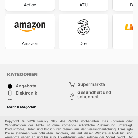
Action
ATU
For
Amazon
Drei
L
KATEGORIEN
Supermärkte
Angebote
Gesundheit und
Elektronik
schönheit
Mode
Sportbekleidung
Baumarkt
Baby und kind
Mehr Kategorien
Haustiere
Andere
Möbel & Wohnen
Copyright © 2026 Ponuky 365. Alle Rechte vorbehalten. Das Kopieren oder
Vervielfältigen der Texte ist ohne vorherige schriftliche Zustimmung untersagt.
Produktfotos, Bilder und Broschüren dienen nur der Veranschaulichung. Ermäßigte
Preise stammen von offiziellen Händlern, die auf dieser Website aufgeführt sind.
Angebote gelten ab und bis zum Ablaufdatum oder solange der Vorrat reicht. Der