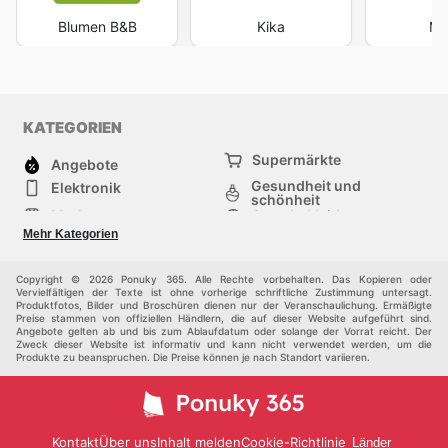
Blumen B&B
Kika
Mö
KATEGORIEN
Supermärkte
Angebote
Gesundheit und
Elektronik
schönheit
Mode
Sportbekleidung
Baumarkt
Baby und kind
Mehr Kategorien
Haustiere
Andere
Möbel & Wohnen
Copyright © 2026 Ponuky 365. Alle Rechte vorbehalten. Das Kopieren oder
Vervielfältigen der Texte ist ohne vorherige schriftliche Zustimmung untersagt.
Produktfotos, Bilder und Broschüren dienen nur der Veranschaulichung. Ermäßigte
Preise stammen von offiziellen Händlern, die auf dieser Website aufgeführt sind.
Angebote gelten ab und bis zum Ablaufdatum oder solange der Vorrat reicht. Der
Zweck dieser Website ist informativ und kann nicht verwendet werden, um die
Produkte zu beanspruchen. Die Preise können je nach Standort variieren.
Kontakt
Über uns
Inhalt melden
Cookie-Richtlinie
Länder