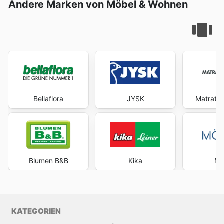
Andere Marken von Möbel & Wohnen
Ersparnisse.
Bellaflora
JYSK
Matratz
Blumen B&B
Kika
Mö
KATEGORIEN