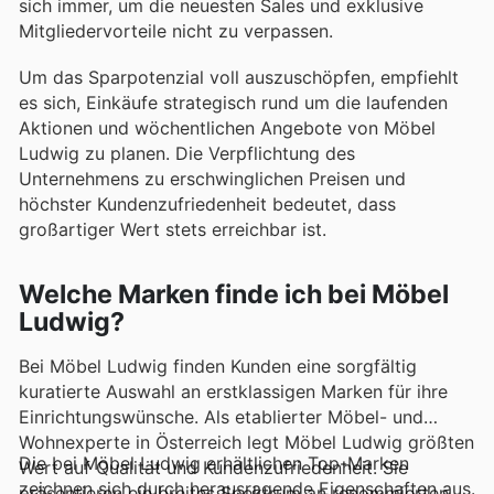
sich immer, um die neuesten Sales und exklusive
Mitgliedervorteile nicht zu verpassen.
Um das Sparpotenzial voll auszuschöpfen, empfiehlt
es sich, Einkäufe strategisch rund um die laufenden
Aktionen und wöchentlichen Angebote von Möbel
Ludwig zu planen. Die Verpflichtung des
Unternehmens zu erschwinglichen Preisen und
höchster Kundenzufriedenheit bedeutet, dass
großartiger Wert stets erreichbar ist.
Welche Marken finde ich bei Möbel
Ludwig?
Bei Möbel Ludwig finden Kunden eine sorgfältig
kuratierte Auswahl an erstklassigen Marken für ihre
Einrichtungswünsche. Als etablierter Möbel- und
Wohnexperte in Österreich legt Möbel Ludwig größten
Die bei Möbel Ludwig erhältlichen Top-Marken
Wert auf Qualität und Kundenzufriedenheit. Sie
zeichnen sich durch herausragende Eigenschaften aus.
präsentieren ein breites Spektrum an renommierten