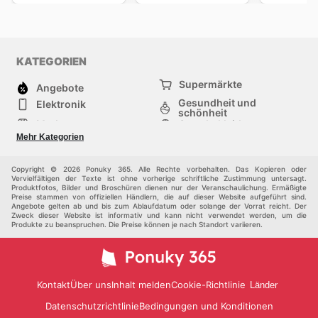
KATEGORIEN
Supermärkte
Angebote
Gesundheit und
Elektronik
schönheit
Mode
Sportbekleidung
Baumarkt
Baby und kind
Mehr Kategorien
Haustiere
Andere
Möbel & Wohnen
Copyright © 2026 Ponuky 365. Alle Rechte vorbehalten. Das Kopieren oder
Vervielfältigen der Texte ist ohne vorherige schriftliche Zustimmung untersagt.
Produktfotos, Bilder und Broschüren dienen nur der Veranschaulichung. Ermäßigte
Preise stammen von offiziellen Händlern, die auf dieser Website aufgeführt sind.
Angebote gelten ab und bis zum Ablaufdatum oder solange der Vorrat reicht. Der
Zweck dieser Website ist informativ und kann nicht verwendet werden, um die
Produkte zu beanspruchen. Die Preise können je nach Standort variieren.
Kontakt
Über uns
Inhalt melden
Cookie-Richtlinie
Länder
Datenschutzrichtlinie
Bedingungen und Konditionen