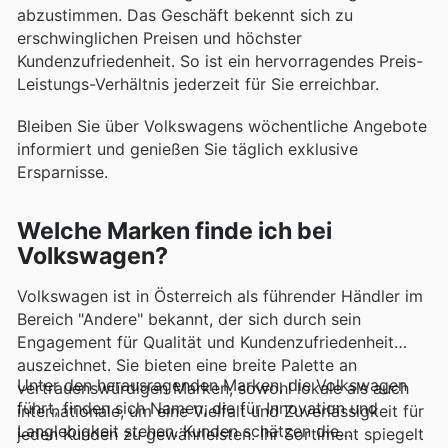
abzustimmen. Das Geschäft bekennt sich zu
erschwinglichen Preisen und höchster
Kundenzufriedenheit. So ist ein hervorragendes Preis-
Leistungs-Verhältnis jederzeit für Sie erreichbar.
Bleiben Sie über Volkswagens wöchentliche Angebote
informiert und genießen Sie täglich exklusive
Ersparnisse.
Welche Marken finde ich bei
Volkswagen?
Volkswagen ist in Österreich als führender Händler im
Bereich "Andere" bekannt, der sich durch sein
Engagement für Qualität und Kundenzufriedenheit
auszeichnet. Sie bieten eine breite Palette an
Unter den herausragenden Marken, die Volkswagen
vertrauenswürdigen Marken, sowohl lokale als auch
führt, finden sich Namen, die für Innovation und
internationale, um eine Vielfalt und Zuverlässigkeit für
Langlebigkeit stehen. Kunden schätzen die
jeden Kunden zu gewährleisten. Ihr Sortiment spiegelt