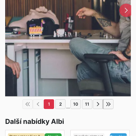
1
2
10
11
...
Další nabídky Albi