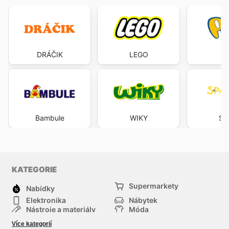
DRÁČIK
LEGO
P
Bambule
WIKY
Sp
KATEGORIE
Supermarkety
Nabídky
Elektronika
Nábytek
Nástroje a materiály
Móda
Sport
Zdraví a krása
Více kategorií
Děti
Domácí zvířata