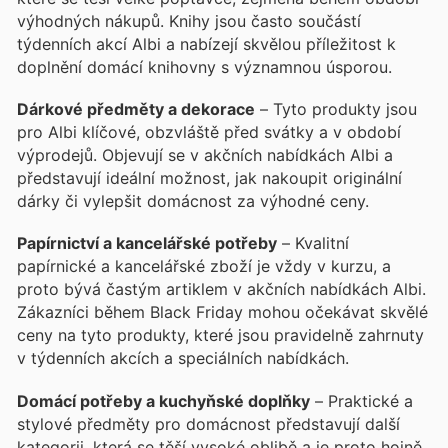
výhodných nákupů. Knihy jsou často součástí
týdenních akcí Albi a nabízejí skvělou příležitost k
doplnění domácí knihovny s významnou úsporou.
Dárkové předměty a dekorace
– Tyto produkty jsou
pro Albi klíčové, obzvláště před svátky a v období
výprodejů. Objevují se v akčních nabídkách Albi a
představují ideální možnost, jak nakoupit originální
dárky či vylepšit domácnost za výhodné ceny.
Papírnictví a kancelářské potřeby
– Kvalitní
papírnické a kancelářské zboží je vždy v kurzu, a
proto bývá častým artiklem v akčních nabídkách Albi.
Zákazníci během Black Friday mohou očekávat skvělé
ceny na tyto produkty, které jsou pravidelně zahrnuty
v týdenních akcích a speciálních nabídkách.
Domácí potřeby a kuchyňské doplňky
– Praktické a
stylové předměty pro domácnost představují další
kategorii, která se těší vysoké oblibě a je proto hojně