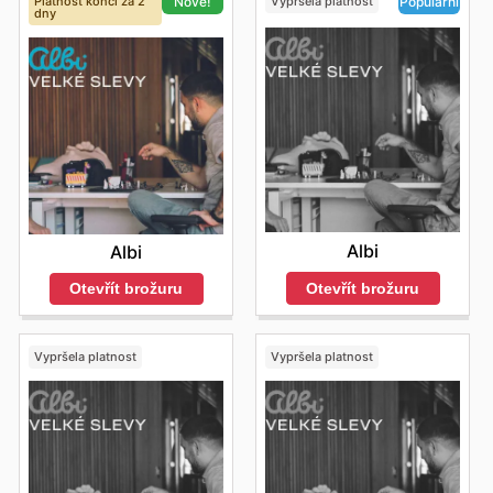
Platnost končí za 2
Vypršela platnost
Nové!
Populární
dny
Albi
Albi
Otevřít brožuru
Otevřít brožuru
Vypršela platnost
Vypršela platnost