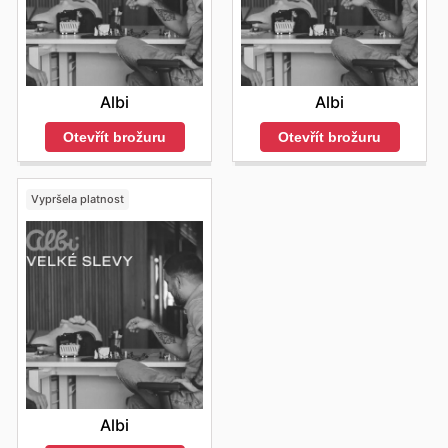
Albi
Albi
Otevřít brožuru
Otevřít brožuru
Vypršela platnost
Albi