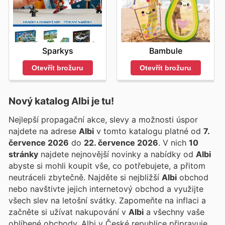
Sparkys
Bambule
Otevřít brožuru
Otevřít brožuru
Nový katalog
Albi
je tu!
Nejlepší propagační akce, slevy a možnosti úspor
najdete na adrese
Albi
v tomto katalogu platné od
7.
července 2026
do
22. července 2026
. V nich
10
stránky
najdete nejnovější novinky a nabídky od
Albi
abyste si mohli koupit vše, co potřebujete, a přitom
neutráceli zbytečně. Najděte si nejbližší
Albi
obchod
nebo navštivte jejich internetový obchod a využijte
všech slev na letošní svátky. Zapomeňte na inflaci a
začněte si užívat nakupování v
Albi
a všechny vaše
oblíbené obchody. Albi v České republice připravuje