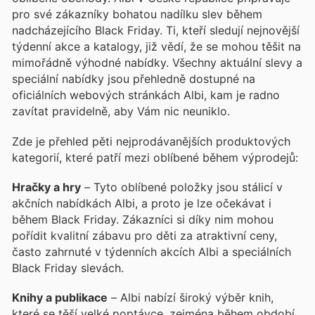
pro své zákazníky bohatou nadílku slev během
nadcházejícího Black Friday. Ti, kteří sledují nejnovější
týdenní akce a katalogy, již vědí, že se mohou těšit na
mimořádně výhodné nabídky. Všechny aktuální slevy a
speciální nabídky jsou přehledně dostupné na
oficiálních webových stránkách Albi, kam je radno
zavítat pravidelně, aby Vám nic neuniklo.
Zde je přehled pěti nejprodávanějších produktových
kategorií, které patří mezi oblíbené během výprodejů:
Hračky a hry
– Tyto oblíbené položky jsou stálicí v
akčních nabídkách Albi, a proto je lze očekávat i
během Black Friday. Zákazníci si díky nim mohou
pořídit kvalitní zábavu pro děti za atraktivní ceny,
často zahrnuté v týdenních akcích Albi a speciálních
Black Friday slevách.
Knihy a publikace
– Albi nabízí široký výběr knih,
které se těší velké poptávce, zejména během období