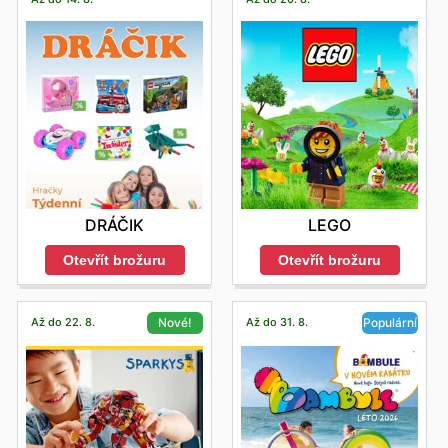
DRÁČIK
LEGO
Otevřít brožuru
Otevřít brožuru
Až do 22. 8.
Až do 31. 8.
Nové!
Populární