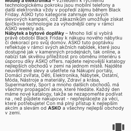
Mobily a elektronika
– Vzhledem k rychlému
technologickému pokroku jsou mobilní telefony a
další elektronika vždy v popředí zájmu během Black
Friday. ASKO tyto kategorie zahrnuje do svých
slevových kampaní, což zákazníkům umožňuje získat
špičkové technologie za výhodnější ceny v rámci
ASKO weekly ads.
Nábytek a bytové doplňky
– Mnoho lidí si vybírá
právě období Black Friday k nákupu nového nábytku
či dekorací pro svůj domov. ASKO tuto poptávku
reflektuje v rámci svých akčních nabídek, které jsou
dostupné jak v kamenných prodejnách, tak online, a
nabízí tak skvělou příležitost pro obměnu interiéru s
úsporou díky ASKO offers.
najdete nejnovější katalogy
nejlepších obchodů v zemi na jednom místě. Najděte
neuvěřitelné slevy a ušetřete na Nákupní portály,
Domácí zvířata, Děti, Elektronika, Nábytek, Ostatní,
Móda, Nástroje a materiály, Zdraví a krása,
Supermarkety, Sport a mnoho dalších obchodů.
má
všechny propagační akce, které hledáte. Každý den
máme nové katalogy, takže se nezapomeňte podívat
na
, než půjdete nakupovat - nepřeplácejte za věci,
které potřebujete! Con
má plný přístup k nejlepším
akcím a slevám od
ASKO
a všechny nejlepší obchody
v zemi.