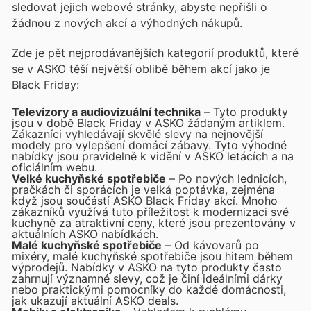
sledovat jejich webové stránky, abyste nepřišli o
žádnou z nových akcí a výhodných nákupů.
Zde je pět nejprodávanějších kategorií produktů, které
se v ASKO těší největší oblibě během akcí jako je
Black Friday:
Televizory a audiovizuální technika
– Tyto produkty
jsou v době Black Friday v ASKO žádaným artiklem.
Zákazníci vyhledávají skvělé slevy na nejnovější
modely pro vylepšení domácí zábavy. Tyto výhodné
nabídky jsou pravidelně k vidění v ASKO letácích a na
oficiálním webu.
Velké kuchyňské spotřebiče
– Po nových lednicích,
pračkách či sporácích je velká poptávka, zejména
když jsou součástí ASKO Black Friday akcí. Mnoho
zákazníků využívá tuto příležitost k modernizaci své
kuchyně za atraktivní ceny, které jsou prezentovány v
aktuálních ASKO nabídkách.
Malé kuchyňské spotřebiče
– Od kávovarů po
mixéry, malé kuchyňské spotřebiče jsou hitem během
výprodejů. Nabídky v ASKO na tyto produkty často
zahrnují významné slevy, což je činí ideálními dárky
nebo praktickými pomocníky do každé domácnosti,
jak ukazují aktuální ASKO deals.