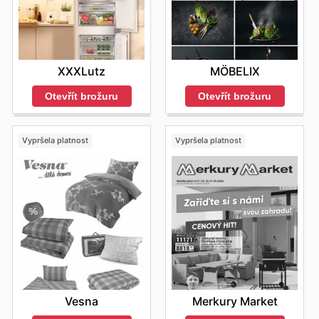
XXXLutz
MÖBELIX
Otevřít brožuru
Otevřít brožuru
Vypršela platnost
Vypršela platnost
Vesna
Merkury Market