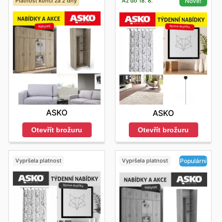
Platnost končí za 2 dny
Až do 18. 8.
Nové!
ASKO
ASKO
Otevřít brožuru
Otevřít brožuru
Vypršela platnost
Vypršela platnost
Populární