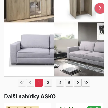
1
2
4
5
...
Další nabídky ASKO