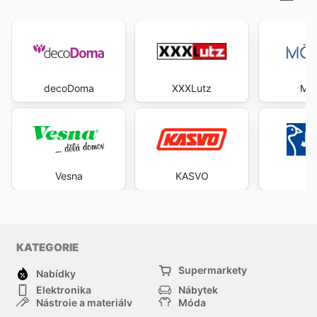
decoDoma
XXXLutz
MÖ
Vesna
KASVO
J
KATEGORIE
Supermarkety
Nabídky
Elektronika
Nábytek
Nástroje a materiály
Móda
Sport
Zdraví a krása