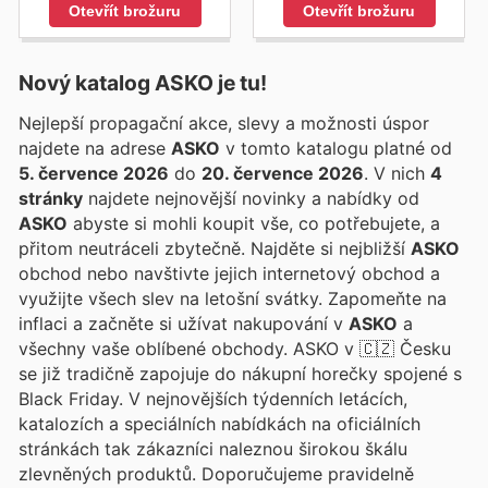
Otevřít brožuru
Otevřít brožuru
Nový katalog
ASKO
je tu!
Nejlepší propagační akce, slevy a možnosti úspor
najdete na adrese
ASKO
v tomto katalogu platné od
5. července 2026
do
20. července 2026
. V nich
4
stránky
najdete nejnovější novinky a nabídky od
ASKO
abyste si mohli koupit vše, co potřebujete, a
přitom neutráceli zbytečně. Najděte si nejbližší
ASKO
obchod nebo navštivte jejich internetový obchod a
využijte všech slev na letošní svátky. Zapomeňte na
inflaci a začněte si užívat nakupování v
ASKO
a
všechny vaše oblíbené obchody. ASKO v 🇨🇿 Česku
se již tradičně zapojuje do nákupní horečky spojené s
Black Friday. V nejnovějších týdenních letácích,
katalozích a speciálních nabídkách na oficiálních
stránkách tak zákazníci naleznou širokou škálu
zlevněných produktů. Doporučujeme pravidelně