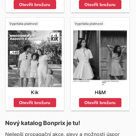
Otevřít brožuru
Otevřít brožuru
Vypršela platnost
Vypršela platnost
Kik
H&M
Otevřít brožuru
Otevřít brožuru
Nový katalog
Bonprix
je tu!
Nejlepší propagační akce, slevy a možnosti úspor