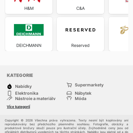
H&M
C&A
DEICHMANN
Reserved
Tc
KATEGORIE
Supermarkety
Nabídky
Elektronika
Nábytek
Nástroje a materiály
Móda
Sport
Zdraví a krása
Více kategorií
Děti
Domácí zvířata
Ostatní
Nákupní portály
Copyright © 2026 Všechna práva vyhrazena. Texty nesmí být kopírovány ani
reprodukovány bez předchozího písemného souhlasu. Fotografie, obrázky a
produktové brožury slouží pouze pro ilustrační účely. Zvýhodněné ceny jsou od
oficiálních distributorů uvedených na těchto stránkách. Nabídky jsou platné od a do