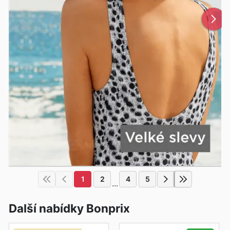
1
2
4
5
...
Další nabídky Bonprix