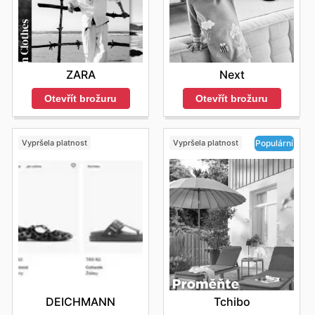
ZARA
Next
Otevřít brožuru
Otevřít brožuru
Vypršela platnost
Vypršela platnost
Populární
DEICHMANN
Tchibo