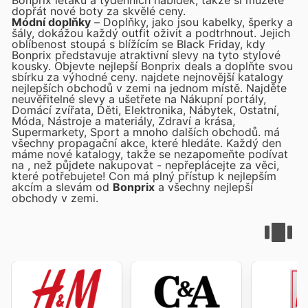
Bonprix letáků a týdenních nabídek, takže si můžete
dopřát nové boty za skvělé ceny.
Módní doplňky
– Doplňky, jako jsou kabelky, šperky a
šály, dokážou každý outfit oživit a podtrhnout. Jejich
oblíbenost stoupá s blížícím se Black Friday, kdy
Bonprix představuje atraktivní slevy na tyto stylové
kousky. Objevte nejlepší Bonprix deals a doplňte svou
sbírku za výhodné ceny.
najdete nejnovější katalogy
nejlepších obchodů v zemi na jednom místě. Najděte
neuvěřitelné slevy a ušetřete na Nákupní portály,
Domácí zvířata, Děti, Elektronika, Nábytek, Ostatní,
Móda, Nástroje a materiály, Zdraví a krása,
Supermarkety, Sport a mnoho dalších obchodů.
má
všechny propagační akce, které hledáte. Každý den
máme nové katalogy, takže se nezapomeňte podívat
na
, než půjdete nakupovat - nepřeplácejte za věci,
které potřebujete! Con
má plný přístup k nejlepším
akcím a slevám od
Bonprix
a všechny nejlepší
obchody v zemi.