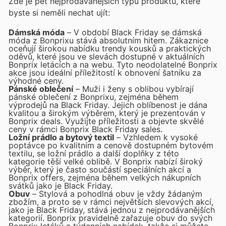
Zde je pět nejprodávanějších typů produktů, které
byste si neměli nechat ujít:
Dámská móda
– V období Black Friday se dámská
móda z Bonprixu stává absolutním hitem. Zákaznice
oceňují širokou nabídku trendy kousků a praktických
oděvů, které jsou ve slevách dostupné v aktuálních
Bonprix letácích a na webu. Tyto neodolatelné Bonprix
akce jsou ideální příležitostí k obnovení šatníku za
výhodné ceny.
Pánské oblečení
– Muži i ženy s oblibou vybírají
pánské oblečení z Bonprixu, zejména během
výprodejů na Black Friday. Jejich oblíbenost je dána
kvalitou a širokým výběrem, který je prezentován v
Bonprix deals. Využijte příležitosti a objevte skvělé
ceny v rámci Bonprix Black Friday sales.
Ložní prádlo a bytový textil
– Vzhledem k vysoké
poptávce po kvalitním a cenově dostupném bytovém
textilu, se ložní prádlo a další doplňky z této
kategorie těší velké oblibě. V Bonprix nabízí široký
výběr, který je často součástí speciálních akcí a
Bonprix offers, zejména během velkých nákupních
svátků jako je Black Friday.
Obuv
– Stylová a pohodlná obuv je vždy žádaným
zbožím, a proto se v rámci největších slevových akcí,
jako je Black Friday, stává jednou z nejprodávanějších
kategorií. Bonprix pravidelně zařazuje obuv do svých