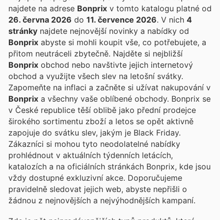
najdete na adrese
Bonprix
v tomto katalogu platné od
26. června 2026
do
11. července 2026
. V nich
4
stránky
najdete nejnovější novinky a nabídky od
Bonprix
abyste si mohli koupit vše, co potřebujete, a
přitom neutráceli zbytečně. Najděte si nejbližší
Bonprix
obchod nebo navštivte jejich internetový
obchod a využijte všech slev na letošní svátky.
Zapomeňte na inflaci a začněte si užívat nakupování v
Bonprix
a všechny vaše oblíbené obchody. Bonprix se
v České republice těší oblibě jako přední prodejce
širokého sortimentu zboží a letos se opět aktivně
zapojuje do svátku slev, jakým je Black Friday.
Zákazníci si mohou tyto neodolatelné nabídky
prohlédnout v aktuálních týdenních letácích,
katalozích a na oficiálních stránkách Bonprix, kde jsou
vždy dostupné exkluzivní akce. Doporučujeme
pravidelně sledovat jejich web, abyste nepřišli o
žádnou z nejnovějších a nejvýhodnějších kampaní.