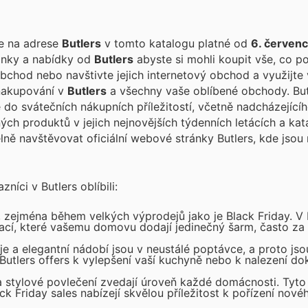
te na adrese
Butlers
v tomto katalogu platné od
6. červen
vinky a nabídky od
Butlers
abyste si mohli koupit vše, co po
bchod nebo navštivte jejich internetový obchod a využijte 
 nakupování v
Butlers
a všechny vaše oblíbené obchody. Butlers, přední
 do svátečních nákupních příležitostí, včetně nadcházející
ch produktů v jejich nejnovějších týdenních letácích a kat
ně navštěvovat oficiální webové stránky Butlers, kde jsou 
níci v Butlers oblíbili:
 zejména během velkých výprodejů jako je Black Friday. V 
rací, které vašemu domovu dodají jedinečný šarm, často za
je a elegantní nádobí jsou v neustálé poptávce, a proto jso
h Butlers offers k vylepšení vaší kuchyně nebo k nalezení d
a stylové povlečení zvedají úroveň každé domácnosti. Tyt
ck Friday sales nabízejí skvělou příležitost k pořízení nov