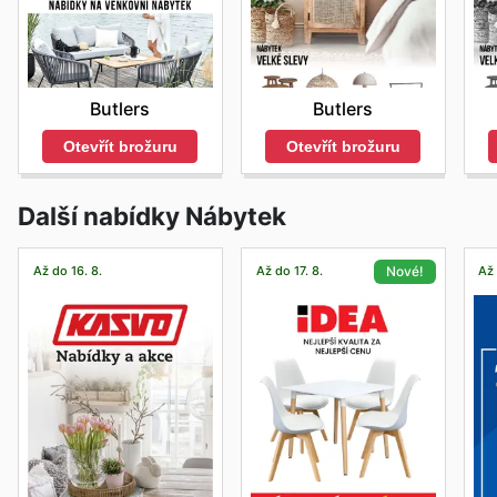
Butlers
Butlers
Otevřít brožuru
Otevřít brožuru
Další nabídky Nábytek
Až do 16. 8.
Až do 17. 8.
Až 
Nové!