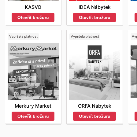
KASVO
IDEA Nábytek
Otevřít brožuru
Otevřít brožuru
Vypršela platnost
Vypršela platnost
Vyp
Merkury Market
ORFA Nábytek
Otevřít brožuru
Otevřít brožuru