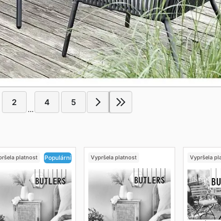
2
4
5
...
ršela platnost
Vypršela platnost
Vypršela pl
Populární