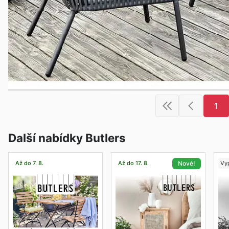
1
Další nabídky Butlers
Až do 7. 8.
Až do 17. 8.
Vyp
Nové!