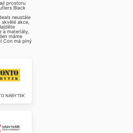
jí prostoru
utlers Black
deals neustále
 skvělé akce,
Najděte
 a materiály,
ý den máme
te! Con
má plný
O NÁBYTEK