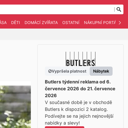
ÁSA
DĚTI
DOMÁCÍ ZVÍŘATA
OSTATNÍ
NÁKUPNÍ PORTÁLY
Vypršela platnost
Nábytek
Butlers týdenní reklama od 6.
července 2026 do 21. července
2026
V současné době je v obchodě
Butlers k dispozici 2 katalog.
Podívejte se na jejich nejnovější
nabídky a slevy!