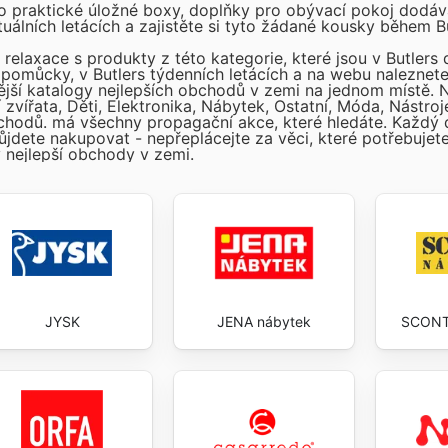
 praktické úložné boxy, doplňky pro obývací pokoj dodáva
ktuálních letácích a zajistěte si tyto žádané kousky během B
 relaxace s produkty z této kategorie, které jsou v Butlers 
pomůcky, v Butlers týdenních letácích a na webu naleznete
ější katalogy nejlepších obchodů v zemi na jednom místě. 
zvířata, Děti, Elektronika, Nábytek, Ostatní, Móda, Nástroje
bchodů.
má všechny propagační akce, které hledáte. Každ
půjdete nakupovat - nepřeplácejte za věci, které potřebuje
 nejlepší obchody v zemi.
JYSK
JENA nábytek
SCONT