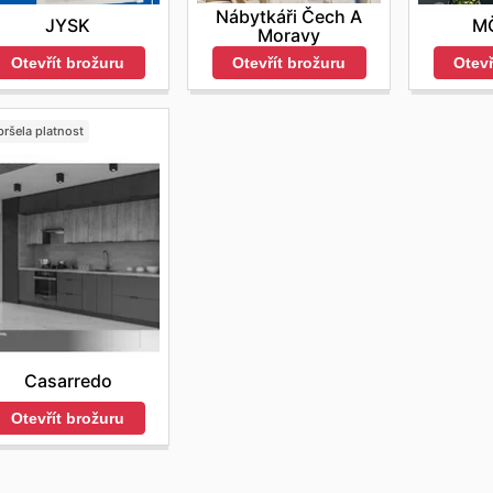
Nábytkáři Čech A
JYSK
M
Moravy
Otevřít brožuru
Otevř
Otevřít brožuru
ršela platnost
Casarredo
Otevřít brožuru