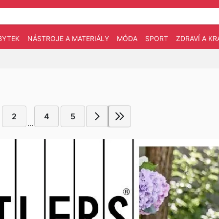
BYTEK
NÁSTROJE A MATERIÁLY
MÓDA
SPORT
ZDRAVÍ A KR
2
4
5
...