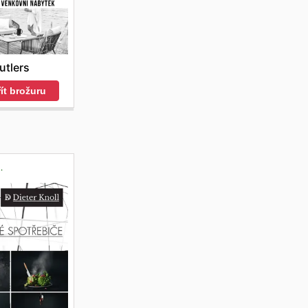
utlers
ít brožuru
.