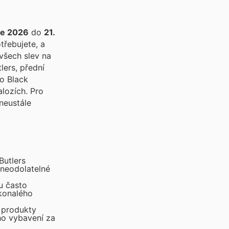
ce 2026
do
21.
třebujete, a
všech slev na
ho Black
alozích. Pro
neustále
Butlers
 neodolatelné
u často
okonalého
o produkty
ého vybavení za