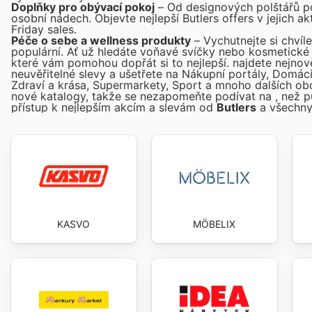
Doplňky pro obývací pokoj
– Od designových polštářů po
osobní nádech. Objevte nejlepší Butlers offers v jejich a
Friday sales.
Péče o sebe a wellness produkty
– Vychutnejte si chvíle
populární. Ať už hledáte voňavé svíčky nebo kosmetické 
které vám pomohou dopřát si to nejlepší.
najdete nejnov
neuvěřitelné slevy a ušetřete na Nákupní portály, Domácí 
Zdraví a krása, Supermarkety, Sport a mnoho dalších o
nové katalogy, takže se nezapomeňte podívat na
, než 
přístup k nejlepším akcím a slevám od
Butlers
a všechny
KASVO
MÖBELIX