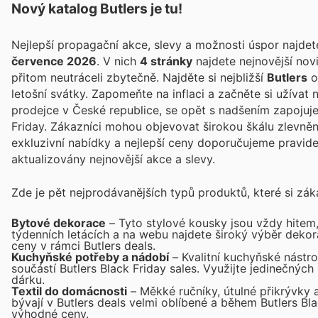
Nový katalog
Butlers
je tu!
Nejlepší propagační akce, slevy a možnosti úspor najde
července 2026
. V nich
4 stránky
najdete nejnovější no
přitom neutráceli zbytečně. Najděte si nejbližší
Butlers
o
letošní svátky. Zapomeňte na inflaci a začněte si užívat
prodejce v České republice, se opět s nadšením zapojuje
Friday. Zákazníci mohou objevovat širokou škálu zlevněný
exkluzivní nabídky a nejlepší ceny doporučujeme pravidel
aktualizovány nejnovější akce a slevy.
Zde je pět nejprodávanějších typů produktů, které si zákaz
Bytové dekorace
– Tyto stylové kousky jsou vždy hitem,
týdenních letácích a na webu najdete široký výběr deko
ceny v rámci Butlers deals.
Kuchyňské potřeby a nádobí
– Kvalitní kuchyňské nástro
součástí Butlers Black Friday sales. Využijte jedinečnýc
dárku.
Textil do domácnosti
– Měkké ručníky, útulné přikrývky 
bývají v Butlers deals velmi oblíbené a během Butlers Bla
výhodné ceny.