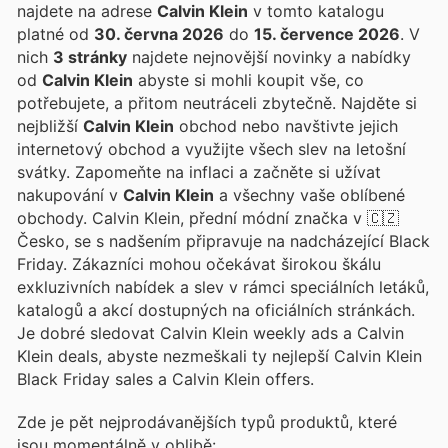
najdete na adrese
Calvin Klein
v tomto katalogu
platné od
30. června 2026
do
15. července 2026
. V
nich
3 stránky
najdete nejnovější novinky a nabídky
od
Calvin Klein
abyste si mohli koupit vše, co
potřebujete, a přitom neutráceli zbytečně. Najděte si
nejbližší
Calvin Klein
obchod nebo navštivte jejich
internetový obchod a využijte všech slev na letošní
svátky. Zapomeňte na inflaci a začněte si užívat
nakupování v
Calvin Klein
a všechny vaše oblíbené
obchody. Calvin Klein, přední módní značka v 🇨🇿
Česko, se s nadšením připravuje na nadcházející Black
Friday. Zákazníci mohou očekávat širokou škálu
exkluzivních nabídek a slev v rámci speciálních letáků,
katalogů a akcí dostupných na oficiálních stránkách.
Je dobré sledovat Calvin Klein weekly ads a Calvin
Klein deals, abyste nezmeškali ty nejlepší Calvin Klein
Black Friday sales a Calvin Klein offers.
Zde je pět nejprodávanějších typů produktů, které
jsou momentálně v oblibě: