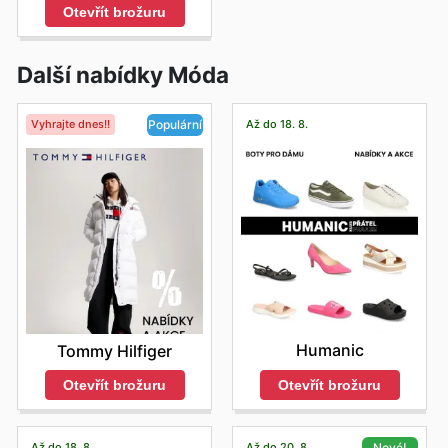
Otevřít brožuru
Další nabídky Móda
Vyhrajte dnes!!
Až do 18. 8.
Populární
Humanic
Tommy Hilfiger
Otevřít brožuru
Otevřít brožuru
Až do 18. 8.
Až do 20. 8.
Nové!