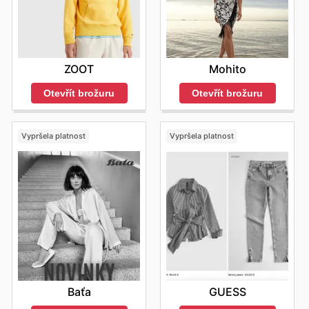
ZOOT
Mohito
Otevřít brožuru
Otevřít brožuru
Vypršela platnost
Vypršela platnost
Baťa
GUESS