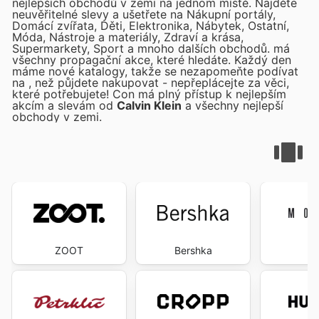
nejlepších obchodů v zemi na jednom místě. Najděte
neuvěřitelné slevy a ušetřete na Nákupní portály,
Domácí zvířata, Děti, Elektronika, Nábytek, Ostatní,
Móda, Nástroje a materiály, Zdraví a krása,
Supermarkety, Sport a mnoho dalších obchodů.
má
všechny propagační akce, které hledáte. Každý den
máme nové katalogy, takže se nezapomeňte podívat
na
, než půjdete nakupovat - nepřeplácejte za věci,
které potřebujete! Con
má plný přístup k nejlepším
akcím a slevám od
Calvin Klein
a všechny nejlepší
obchody v zemi.
ZOOT
Bershka
Mo