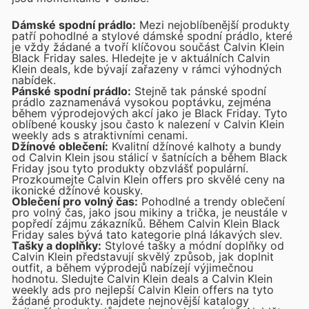
Dámské spodní prádlo:
Mezi nejoblíbenější produkty
patří pohodlné a stylové dámské spodní prádlo, které
je vždy žádané a tvoří klíčovou součást Calvin Klein
Black Friday sales. Hledejte je v aktuálních Calvin
Klein deals, kde bývají zařazeny v rámci výhodných
nabídek.
Pánské spodní prádlo:
Stejně tak pánské spodní
prádlo zaznamenává vysokou poptávku, zejména
během výprodejových akcí jako je Black Friday. Tyto
oblíbené kousky jsou často k nalezení v Calvin Klein
weekly ads s atraktivními cenami.
Džínové oblečení:
Kvalitní džínové kalhoty a bundy
od Calvin Klein jsou stálicí v šatnících a během Black
Friday jsou tyto produkty obzvlášť populární.
Prozkoumejte Calvin Klein offers pro skvělé ceny na
ikonické džínové kousky.
Oblečení pro volný čas:
Pohodlné a trendy oblečení
pro volný čas, jako jsou mikiny a trička, je neustále v
popředí zájmu zákazníků. Během Calvin Klein Black
Friday sales bývá tato kategorie plná lákavých slev.
Tašky a doplňky:
Stylové tašky a módní doplňky od
Calvin Klein představují skvělý způsob, jak doplnit
outfit, a během výprodejů nabízejí výjimečnou
hodnotu. Sledujte Calvin Klein deals a Calvin Klein
weekly ads pro nejlepší Calvin Klein offers na tyto
žádané produkty.
najdete nejnovější katalogy