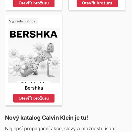
Otevřít brožuru
Otevřít brožuru
Vypršela platnost
Bershka
Otevřít brožuru
Nový katalog
Calvin Klein
je tu!
Nejlepší propagační akce, slevy a možnosti úspor