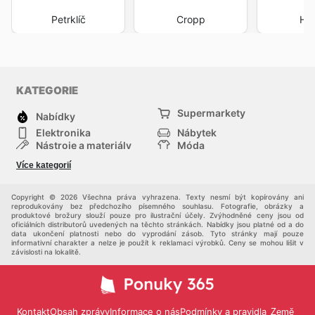
Petrklíč
Cropp
Hu
KATEGORIE
Supermarkety
Nabídky
Elektronika
Nábytek
Nástroje a materiály
Móda
Sport
Zdraví a krása
Více kategorií
Děti
Domácí zvířata
Ostatní
Nákupní portály
Copyright © 2026 Všechna práva vyhrazena. Texty nesmí být kopírovány ani
reprodukovány bez předchozího písemného souhlasu. Fotografie, obrázky a
produktové brožury slouží pouze pro ilustrační účely. Zvýhodněné ceny jsou od
oficiálních distributorů uvedených na těchto stránkách. Nabídky jsou platné od a do
data ukončení platnosti nebo do vyprodání zásob. Tyto stránky mají pouze
informativní charakter a nelze je použít k reklamaci výrobků. Ceny se mohou lišit v
závislosti na lokalitě.
Kontakt
Obsah zprávy
Informace o nás
Podmínky a pravidla
Země