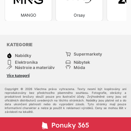
MANGO
Orsay
Z
KATEGORIE
Supermarkety
Nabídky
Elektronika
Nábytek
Nástroje a materiály
Móda
Sport
Zdraví a krása
Více kategorií
Děti
Domácí zvířata
Ostatní
Nákupní portály
Copyright © 2026 Všechna práva vyhrazena. Texty nesmí být kopírovány ani
reprodukovány bez předchozího písemného souhlasu. Fotografie, obrázky a
produktové brožury slouží pouze pro ilustrační účely. Zvýhodněné ceny jsou od
oficiálních distributorů uvedených na těchto stránkách. Nabídky jsou platné od a do
data ukončení platnosti nebo do vyprodání zásob. Tyto stránky mají pouze
informativní charakter a nelze je použít k reklamaci výrobků. Ceny se mohou lišit v
závislosti na lokalitě.