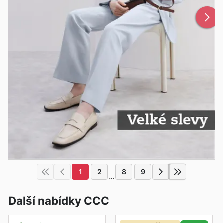
1
2
8
9
...
Další nabídky CCC