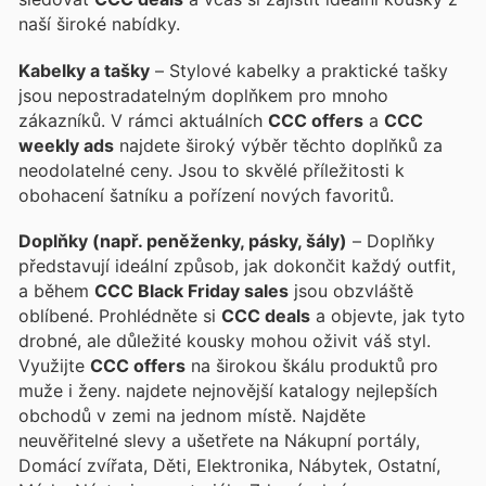
naší široké nabídky.
Kabelky a tašky
– Stylové kabelky a praktické tašky
jsou nepostradatelným doplňkem pro mnoho
zákazníků. V rámci aktuálních
CCC offers
a
CCC
weekly ads
najdete široký výběr těchto doplňků za
neodolatelné ceny. Jsou to skvělé příležitosti k
obohacení šatníku a pořízení nových favoritů.
Doplňky (např. peněženky, pásky, šály)
– Doplňky
představují ideální způsob, jak dokončit každý outfit,
a během
CCC Black Friday sales
jsou obzvláště
oblíbené. Prohlédněte si
CCC deals
a objevte, jak tyto
drobné, ale důležité kousky mohou oživit váš styl.
Využijte
CCC offers
na širokou škálu produktů pro
muže i ženy.
najdete nejnovější katalogy nejlepších
obchodů v zemi na jednom místě. Najděte
neuvěřitelné slevy a ušetřete na Nákupní portály,
Domácí zvířata, Děti, Elektronika, Nábytek, Ostatní,