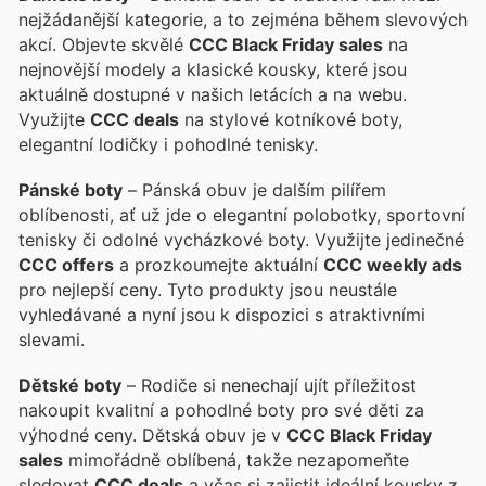
nejžádanější kategorie, a to zejména během slevových
akcí. Objevte skvělé
CCC Black Friday sales
na
nejnovější modely a klasické kousky, které jsou
aktuálně dostupné v našich letácích a na webu.
Využijte
CCC deals
na stylové kotníkové boty,
elegantní lodičky i pohodlné tenisky.
Pánské boty
– Pánská obuv je dalším pilířem
oblíbenosti, ať už jde o elegantní polobotky, sportovní
tenisky či odolné vycházkové boty. Využijte jedinečné
CCC offers
a prozkoumejte aktuální
CCC weekly ads
pro nejlepší ceny. Tyto produkty jsou neustále
vyhledávané a nyní jsou k dispozici s atraktivními
slevami.
Dětské boty
– Rodiče si nenechají ujít příležitost
nakoupit kvalitní a pohodlné boty pro své děti za
výhodné ceny. Dětská obuv je v
CCC Black Friday
sales
mimořádně oblíbená, takže nezapomeňte
sledovat
CCC deals
a včas si zajistit ideální kousky z