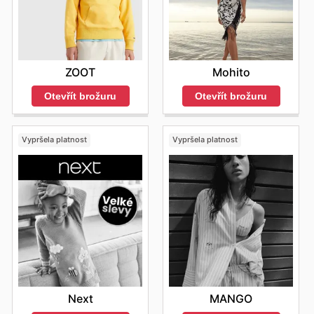
Mohito
ZOOT
Otevřít brožuru
Otevřít brožuru
Vypršela platnost
Vypršela platnost
Next
MANGO