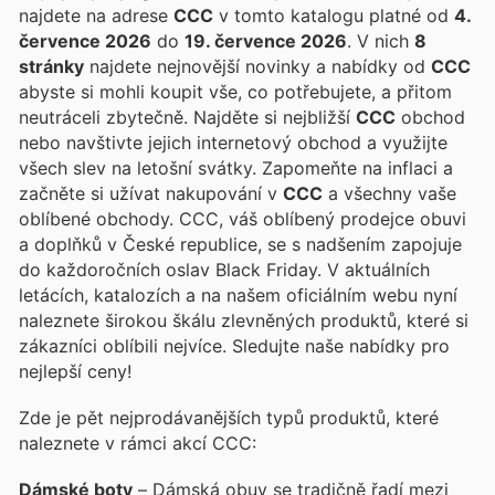
najdete na adrese
CCC
v tomto katalogu platné od
4.
července 2026
do
19. července 2026
. V nich
8
stránky
najdete nejnovější novinky a nabídky od
CCC
abyste si mohli koupit vše, co potřebujete, a přitom
neutráceli zbytečně. Najděte si nejbližší
CCC
obchod
nebo navštivte jejich internetový obchod a využijte
všech slev na letošní svátky. Zapomeňte na inflaci a
začněte si užívat nakupování v
CCC
a všechny vaše
oblíbené obchody. CCC, váš oblíbený prodejce obuvi
a doplňků v České republice, se s nadšením zapojuje
do každoročních oslav Black Friday. V aktuálních
letácích, katalozích a na našem oficiálním webu nyní
naleznete širokou škálu zlevněných produktů, které si
zákazníci oblíbili nejvíce. Sledujte naše nabídky pro
nejlepší ceny!
Zde je pět nejprodávanějších typů produktů, které
naleznete v rámci akcí CCC:
Dámské boty
– Dámská obuv se tradičně řadí mezi