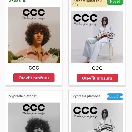
Až do 9. 8.
Platnost končí za 3
Nové!
dny
CCC
CCC
Otevřít brožuru
Otevřít brožuru
Vypršela platnost
Vypršela platnost
Populární