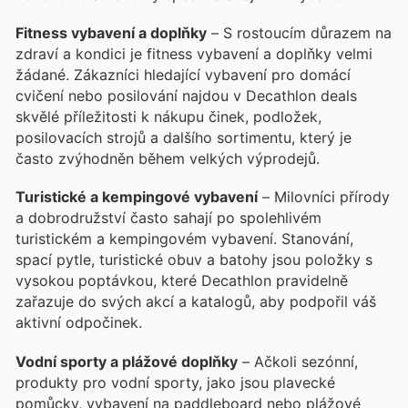
Fitness vybavení a doplňky
– S rostoucím důrazem na
zdraví a kondici je fitness vybavení a doplňky velmi
žádané. Zákazníci hledající vybavení pro domácí
cvičení nebo posilování najdou v Decathlon deals
skvělé příležitosti k nákupu činek, podložek,
posilovacích strojů a dalšího sortimentu, který je
často zvýhodněn během velkých výprodejů.
Turistické a kempingové vybavení
– Milovníci přírody
a dobrodružství často sahají po spolehlivém
turistickém a kempingovém vybavení. Stanování,
spací pytle, turistické obuv a batohy jsou položky s
vysokou poptávkou, které Decathlon pravidelně
zařazuje do svých akcí a katalogů, aby podpořil váš
aktivní odpočinek.
Vodní sporty a plážové doplňky
– Ačkoli sezónní,
produkty pro vodní sporty, jako jsou plavecké
pomůcky, vybavení na paddleboard nebo plážové