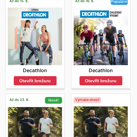
Až do 15. 8.
Až do 16. 8.
Populární
Decathlon
Decathlon
Otevřít brožuru
Otevřít brožuru
Až do 23. 8.
Vyhrajte dnes!!
Nové!