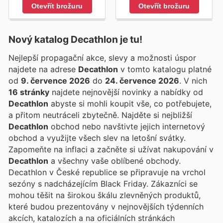
Otevřít brožuru
Otevřít brožuru
Nový katalog
Decathlon
je tu!
Nejlepší propagační akce, slevy a možnosti úspor
najdete na adrese
Decathlon
v tomto katalogu platné
od
9. července 2026
do
24. července 2026
. V nich
16 stránky
najdete nejnovější novinky a nabídky od
Decathlon
abyste si mohli koupit vše, co potřebujete,
a přitom neutráceli zbytečně. Najděte si nejbližší
Decathlon
obchod nebo navštivte jejich internetový
obchod a využijte všech slev na letošní svátky.
Zapomeňte na inflaci a začněte si užívat nakupování v
Decathlon
a všechny vaše oblíbené obchody.
Decathlon v České republice se připravuje na vrchol
sezóny s nadcházejícím Black Friday. Zákazníci se
mohou těšit na širokou škálu zlevněných produktů,
které budou prezentovány v nejnovějších týdenních
akcích, katalozích a na oficiálních stránkách