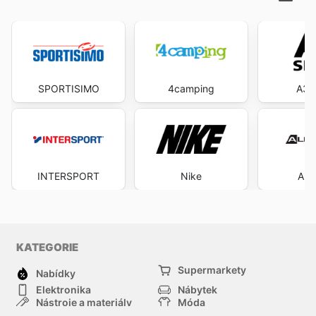
SPORTISIMO
4camping
A3 
INTERSPORT
Nike
Alp
KATEGORIE
Supermarkety
Nabídky
Elektronika
Nábytek
Nástroje a materiály
Móda
Sport
Zdraví a krása