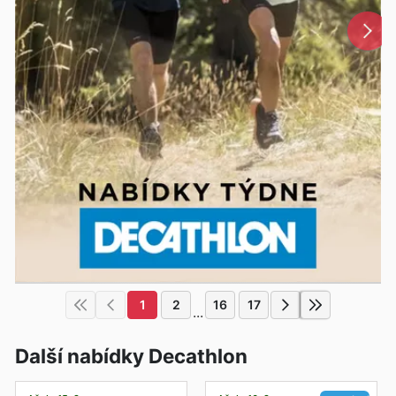
1
2
16
17
...
Další nabídky Decathlon