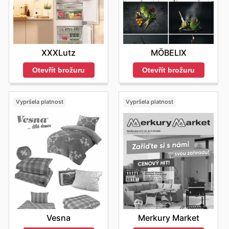
XXXLutz
MÖBELIX
Otevřít brožuru
Otevřít brožuru
Vypršela platnost
Vypršela platnost
Vesna
Merkury Market