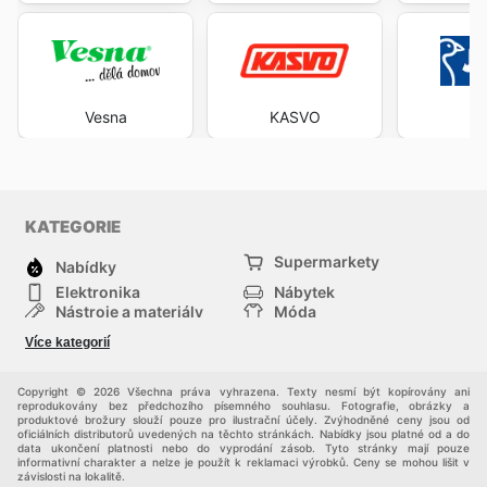
Vesna
KASVO
J
KATEGORIE
Supermarkety
Nabídky
Elektronika
Nábytek
Nástroje a materiály
Móda
Sport
Zdraví a krása
Více kategorií
Děti
Domácí zvířata
Ostatní
Nákupní portály
Copyright © 2026 Všechna práva vyhrazena. Texty nesmí být kopírovány ani
reprodukovány bez předchozího písemného souhlasu. Fotografie, obrázky a
produktové brožury slouží pouze pro ilustrační účely. Zvýhodněné ceny jsou od
oficiálních distributorů uvedených na těchto stránkách. Nabídky jsou platné od a do
data ukončení platnosti nebo do vyprodání zásob. Tyto stránky mají pouze
informativní charakter a nelze je použít k reklamaci výrobků. Ceny se mohou lišit v
závislosti na lokalitě.