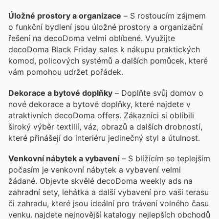
Úložné prostory a organizace
– S rostoucím zájmem
o funkční bydlení jsou úložné prostory a organizační
řešení na decoDoma velmi oblíbené. Využijte
decoDoma Black Friday sales k nákupu praktických
komod, policových systémů a dalších pomůcek, které
vám pomohou udržet pořádek.
Dekorace a bytové doplňky
– Doplňte svůj domov o
nové dekorace a bytové doplňky, které najdete v
atraktivních decoDoma offers. Zákazníci si oblíbili
široký výběr textilií, váz, obrazů a dalších drobností,
které přinášejí do interiéru jedinečný styl a útulnost.
Venkovní nábytek a vybavení
– S blížícím se teplejším
počasím je venkovní nábytek a vybavení velmi
žádané. Objevte skvělé decoDoma weekly ads na
zahradní sety, lehátka a další vybavení pro vaši terasu
či zahradu, které jsou ideální pro trávení volného času
venku.
najdete nejnovější katalogy nejlepších obchodů