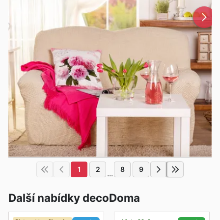
1
2
8
9
...
Další nabídky decoDoma