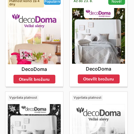
Platnost končí za 4
Až do 23. 8.
Populární
Nové!
dny
DecoDoma
DecoDoma
Otevřít brožuru
Otevřít brožuru
Vypršela platnost
Vypršela platnost