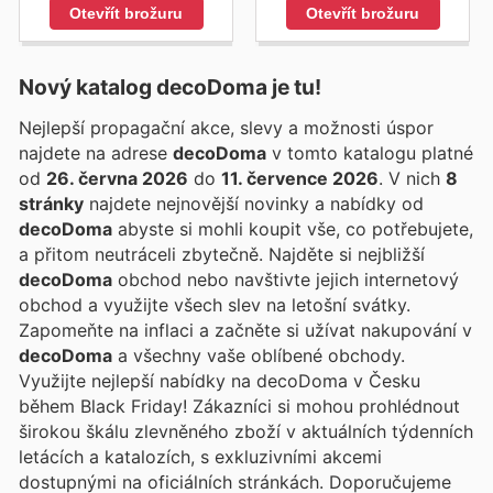
Otevřít brožuru
Otevřít brožuru
Nový katalog
decoDoma
je tu!
Nejlepší propagační akce, slevy a možnosti úspor
najdete na adrese
decoDoma
v tomto katalogu platné
od
26. června 2026
do
11. července 2026
. V nich
8
stránky
najdete nejnovější novinky a nabídky od
decoDoma
abyste si mohli koupit vše, co potřebujete,
a přitom neutráceli zbytečně. Najděte si nejbližší
decoDoma
obchod nebo navštivte jejich internetový
obchod a využijte všech slev na letošní svátky.
Zapomeňte na inflaci a začněte si užívat nakupování v
decoDoma
a všechny vaše oblíbené obchody.
Využijte nejlepší nabídky na decoDoma v Česku
během Black Friday! Zákazníci si mohou prohlédnout
širokou škálu zlevněného zboží v aktuálních týdenních
letácích a katalozích, s exkluzivními akcemi
dostupnými na oficiálních stránkách. Doporučujeme