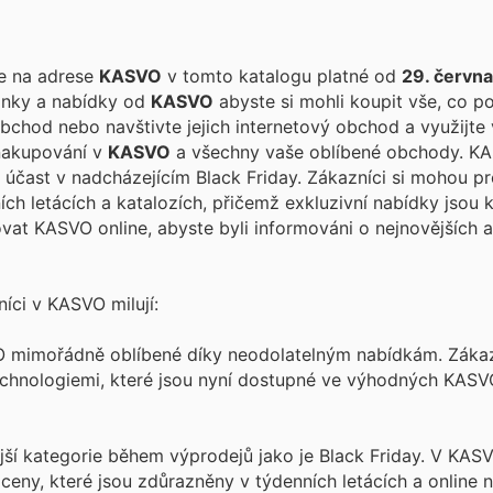
te na adrese
KASVO
v tomto katalogu platné od
29. červn
vinky a nabídky od
KASVO
abyste si mohli koupit vše, co po
bchod nebo navštivte jejich internetový obchod a využijte 
 nakupování v
KASVO
a všechny vaše oblíbené obchody. KASVO, jako
 účast v nadcházejícím Black Friday. Zákazníci si mohou p
ch letácích a katalozích, přičemž exkluzivní nabídky jsou k
vat KASVO online, abyste byli informováni o nejnovějších a
íci v KASVO milují:
O mimořádně oblíbené díky neodolatelným nabídkám. Zákazn
echnologiemi, které jsou nyní dostupné ve výhodných KASV
ější kategorie během výprodejů jako je Black Friday. V KAS
 ceny, které jsou zdůrazněny v týdenních letácích a online 