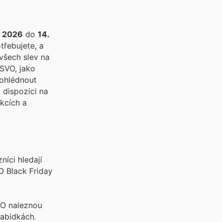
a 2026
do
14.
třebujete, a
všech slev na
rohlédnout
 dispozici na
kcích a
íci hledají
O Black Friday
VO naleznou
nabídkách.