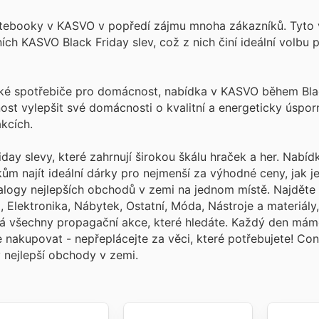
notebooky v KASVO v popředí zájmu mnoha zákazníků. Tyto
ích KASVO Black Friday slev, což z nich činí ideální volbu p
ké spotřebiče pro domácnost, nabídka v KASVO během Bla
ost vylepšit své domácnosti o kvalitní a energeticky úspo
kcích.
day slevy, které zahrnují širokou škálu hraček a her. Nabíd
ům najít ideální dárky pro nejmenší za výhodné ceny, jak j
talogy nejlepších obchodů v zemi na jednom místě. Najděte 
, Elektronika, Nábytek, Ostatní, Móda, Nástroje a materiály,
á všechny propagační akce, které hledáte. Každý den má
e nakupovat - nepřeplácejte za věci, které potřebujete! Co
 nejlepší obchody v zemi.