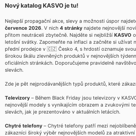
Nový katalog
KASVO
je tu!
Nejlepší propagační akce, slevy a možnosti úspor najde
července 2026
. V nich
4 stránky
najdete nejnovější no
přitom neutráceli zbytečně. Najděte si nejbližší
KASVO
o
letošní svátky. Zapomeňte na inflaci a začněte si užívat
přední prodejce v 🇨🇿 Česko 4, s hrdostí oznamuje svou
širokou škálu zlevněných produktů v nejnovějších týdenní
oficiálních stránkách. Doporučujeme pravidelně navštěvo
slevách.
Zde je pět nejprodávanějších typů produktů, které zákazn
Televizory
– Během Black Friday jsou televizory v KASV
nejnovější modely s vynikajícím obrazem a zvukovými t
slevách, jak je prezentováno v aktuálních letácích.
Chytré telefony
– Chytré telefony patří mezi nejoblíben
zákazníci široký výběr nejnovějších modelů za atraktivní