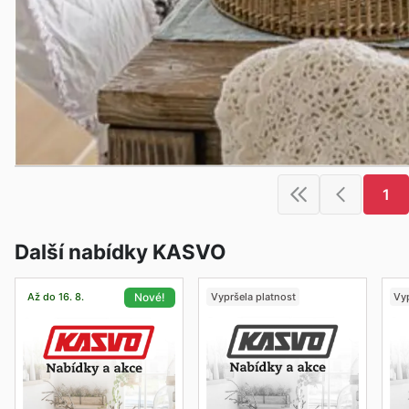
1
Další nabídky KASVO
Až do 16. 8.
Vypršela platnost
Vyp
Nové!