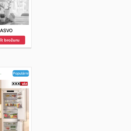
ASVO
ít brožuru
.
Populární