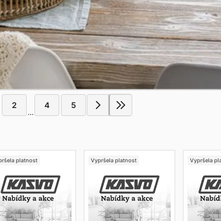
2
4
5
...
ršela platnost
Vypršela platnost
Vypršela pl