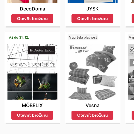
DecoDoma
JYSK
Otevřít brožuru
Otevřít brožuru
Až do 31. 12.
Vypršela platnost
Vyp
MÖBELIX
Vesna
Otevřít brožuru
Otevřít brožuru