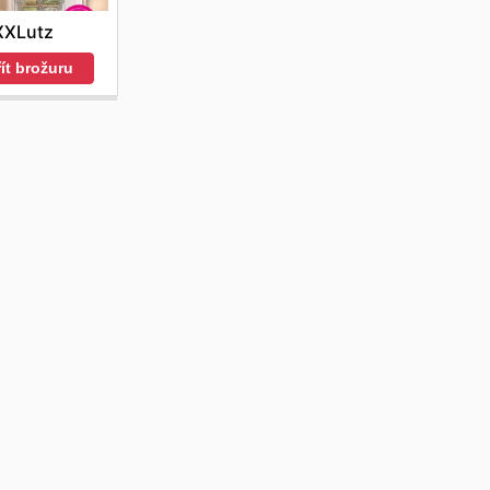
XXLutz
ít brožuru