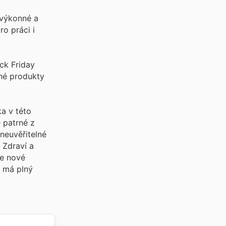
 výkonné a
ro práci i
ck Friday
rné produkty
ka v této
e patrné z
neuvěřitelné
 Zdraví a
me nové
n
má plný