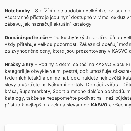
Notebooky
– S blížícím se obdobím velkých slev jsou 
všestranné přístroje jsou nyní dostupné v rámci exkluzivn
zábavu, jak naznačují aktuální katalogy.
Domácí spotřebiče
– Od kuchyňských spotřebičů po vel
vždy přitahuje velkou pozornost. Zákazníci oceňují možn
za zvýhodněné ceny, které jsou prezentovány v KASVO a
Hračky a hry
– Rodiny s dětmi se těší na KASVO Black Fri
kategorii je obvykle velmi pestrá, což umožňuje zákazník
týdenních letáků a online nabídek.
najdete nejnovější ka
slevy a ušetřete na Nákupní portály, Domácí zvířata, Děti
krása, Supermarkety, Sport a mnoho dalších obchodů.
m
katalogy, takže se nezapomeňte podívat na
, než půjdet
přístup k nejlepším akcím a slevám od
KASVO
a všechny