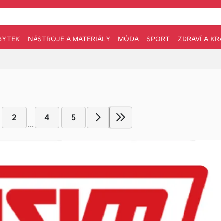
BYTEK
NÁSTROJE A MATERIÁLY
MÓDA
SPORT
ZDRAVÍ A KR
2
4
5
...