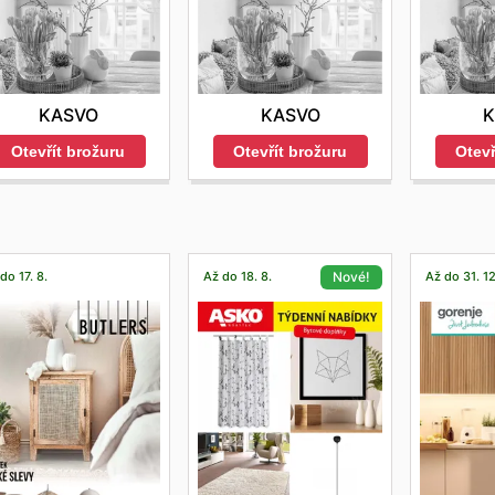
KASVO
KASVO
K
Otevřít brožuru
Otevřít brožuru
Otevř
do 17. 8.
Až do 18. 8.
Až do 31. 12
Nové!