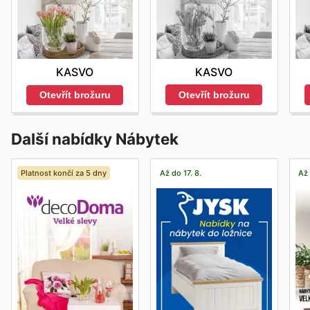
KASVO
KASVO
Otevřít brožuru
Otevřít brožuru
Další nabídky Nábytek
Platnost končí za 5 dny
Až do 17. 8.
Až 