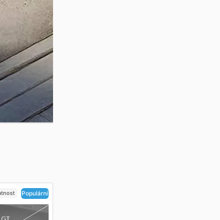
atnost
Populární