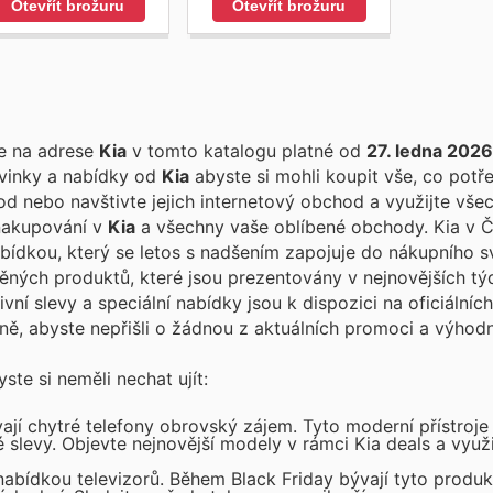
Otevřít brožuru
Otevřít brožuru
te na adrese
Kia
v tomto katalogu platné od
27. ledna 2026
ovinky a nabídky od
Kia
abyste si mohli koupit vše, co potře
 nebo navštivte jejich internetový obchod a využijte všec
 nakupování v
Kia
a všechny vaše oblíbené obchody. Kia v České
bídkou, který se letos s nadšením zapojuje do nákupního s
něných produktů, které jsou prezentovány v nejnovějších tý
ivní slevy a speciální nabídky jsou k dispozici na oficiální
ně, abyste nepřišli o žádnou z aktuálních promoci a výho
te si neměli nechat ujít:
í chytré telefony obrovský zájem. Tyto moderní přístroje 
é slevy. Objevte nejnovější modely v rámci Kia deals a využ
nabídkou televizorů. Během Black Friday bývají tyto produ