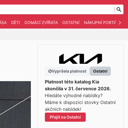
ÁSA
DĚTI
DOMÁCÍ ZVÍŘATA
OSTATNÍ
NÁKUPNÍ PORTÁLY
Vypršela platnost
Ostatní
Platnost této katalog Kia
skončila v 31. července 2026.
Hledáte výhodné nabídky?
Máme k dispozici stovky Ostatní
akčních nabídek!
Přejít na Ostatní