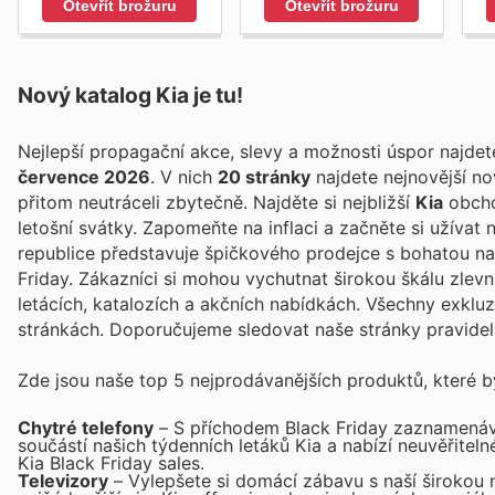
Otevřít brožuru
Otevřít brožuru
Nový katalog
Kia
je tu!
Nejlepší propagační akce, slevy a možnosti úspor najde
července 2026
. V nich
20 stránky
najdete nejnovější n
přitom neutráceli zbytečně. Najděte si nejbližší
Kia
obchod
letošní svátky. Zapomeňte na inflaci a začněte si užívat
republice představuje špičkového prodejce s bohatou na
Friday. Zákazníci si mohou vychutnat širokou škálu zlev
letácích, katalozích a akčních nabídkách. Všechny exkluz
stránkách. Doporučujeme sledovat naše stránky pravidel
Zde jsou naše top 5 nejprodávanějších produktů, které bys
Chytré telefony
– S příchodem Black Friday zaznamenávaj
součástí našich týdenních letáků Kia a nabízí neuvěřiteln
Kia Black Friday sales.
Televizory
– Vylepšete si domácí zábavu s naší širokou 