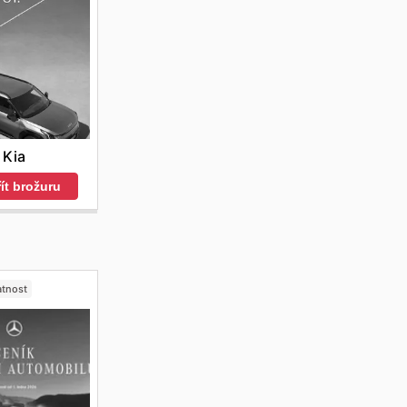
Kia
ít brožuru
atnost