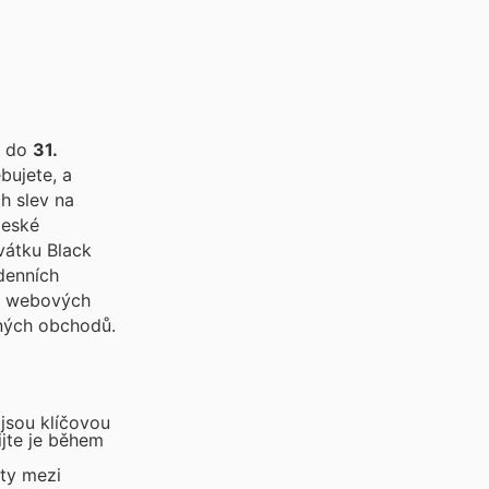
do
31.
bujete, a
h slev na
vátku Black
denních
ch webových
dných obchodů.
jsou klíčovou
ijte je během
kty mezi