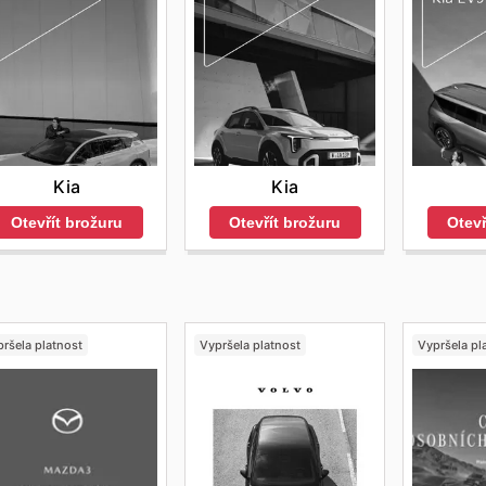
Kia
Kia
Otevřít brožuru
Otevřít brožuru
Otevř
ršela platnost
Vypršela platnost
Vypršela pl