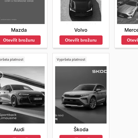
Mazda
Volvo
Merc
Otevřít brožuru
Otevřít brožuru
Otevř
ršela platnost
Vypršela platnost
Audi
Škoda