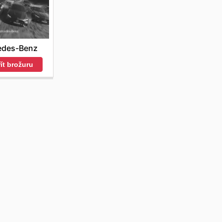
edes-Benz
ít brožuru