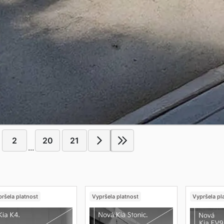
2
20
21
...
ršela platnost
Vypršela platnost
Vypršela pl