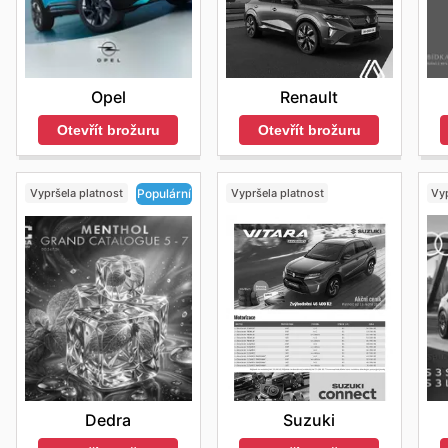
Renault
Opel
Otevřít brožuru
Otevřít brožuru
Vypršela platnost
Vypršela platnost
Vyp
Populární
Suzuki
Dedra