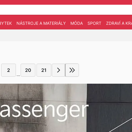
BYTEK
NÁSTROJE A MATERIÁLY
MÓDA
SPORT
ZDRAVÍ A KR
2
20
21
...