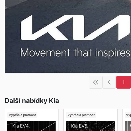
1
Další nabídky Kia
Vypršela platnost
Vypršela platnost
Vyp