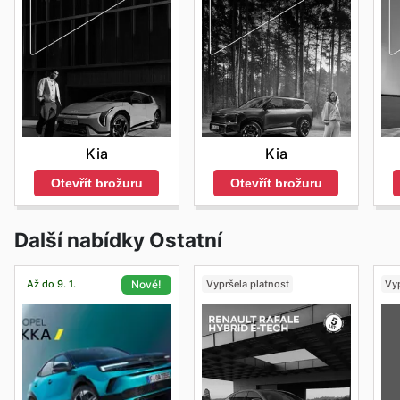
Kia
Kia
Otevřít brožuru
Otevřít brožuru
Další nabídky Ostatní
Až do 9. 1.
Vypršela platnost
Vyp
Nové!