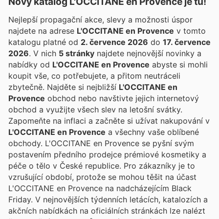
Nový katalog
L'OCCITANE en Provence
je tu!
Nejlepší propagační akce, slevy a možnosti úspor
najdete na adrese
L'OCCITANE en Provence
v tomto
katalogu platné od
2. července 2026
do
17. července
2026
. V nich
5 stránky
najdete nejnovější novinky a
nabídky od
L'OCCITANE en Provence
abyste si mohli
koupit vše, co potřebujete, a přitom neutráceli
zbytečně. Najděte si nejbližší
L'OCCITANE en
Provence
obchod nebo navštivte jejich internetový
obchod a využijte všech slev na letošní svátky.
Zapomeňte na inflaci a začněte si užívat nakupování v
L'OCCITANE en Provence
a všechny vaše oblíbené
obchody. L'OCCITANE en Provence se pyšní svým
postavením předního prodejce prémiové kosmetiky a
péče o tělo v České republice. Pro zákazníky je to
vzrušující období, protože se mohou těšit na účast
L'OCCITANE en Provence na nadcházejícím Black
Friday. V nejnovějších týdenních letácích, katalozích a
akčních nabídkách na oficiálních stránkách lze nalézt