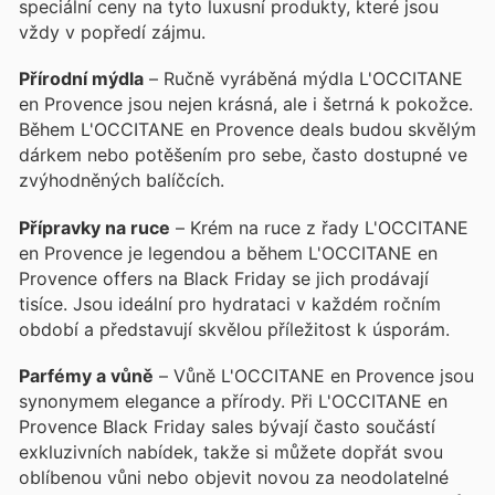
speciální ceny na tyto luxusní produkty, které jsou
vždy v popředí zájmu.
Přírodní mýdla
– Ručně vyráběná mýdla L'OCCITANE
en Provence jsou nejen krásná, ale i šetrná k pokožce.
Během L'OCCITANE en Provence deals budou skvělým
dárkem nebo potěšením pro sebe, často dostupné ve
zvýhodněných balíčcích.
Přípravky na ruce
– Krém na ruce z řady L'OCCITANE
en Provence je legendou a během L'OCCITANE en
Provence offers na Black Friday se jich prodávají
tisíce. Jsou ideální pro hydrataci v každém ročním
období a představují skvělou příležitost k úsporám.
Parfémy a vůně
– Vůně L'OCCITANE en Provence jsou
synonymem elegance a přírody. Při L'OCCITANE en
Provence Black Friday sales bývají často součástí
exkluzivních nabídek, takže si můžete dopřát svou
oblíbenou vůni nebo objevit novou za neodolatelné