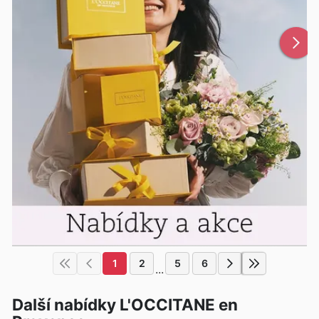
1
2
5
6
...
Další nabídky L'OCCITANE en