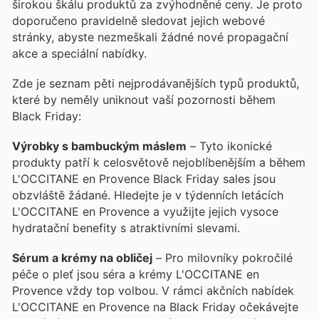
širokou škálu produktů za zvýhodněné ceny. Je proto
doporučeno pravidelně sledovat jejich webové
stránky, abyste nezmeškali žádné nové propagační
akce a speciální nabídky.
Zde je seznam pěti nejprodávanějších typů produktů,
které by neměly uniknout vaší pozornosti během
Black Friday:
Výrobky s bambuckým máslem
– Tyto ikonické
produkty patří k celosvětově nejoblíbenějším a během
L'OCCITANE en Provence Black Friday sales jsou
obzvláště žádané. Hledejte je v týdenních letácích
L'OCCITANE en Provence a využijte jejich vysoce
hydratační benefity s atraktivními slevami.
Sérum a krémy na obličej
– Pro milovníky pokročilé
péče o pleť jsou séra a krémy L'OCCITANE en
Provence vždy top volbou. V rámci akčních nabídek
L'OCCITANE en Provence na Black Friday očekávejte