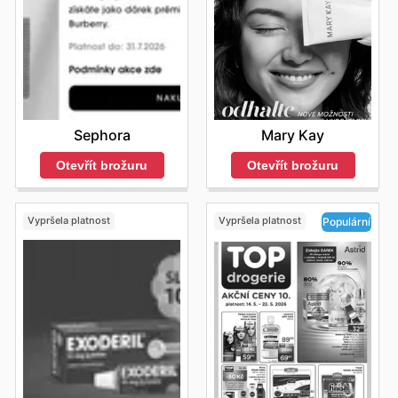
Sephora
Mary Kay
Otevřít brožuru
Otevřít brožuru
Vypršela platnost
Vypršela platnost
Populární