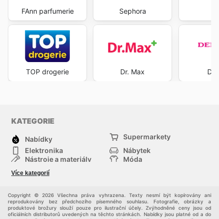
FAnn parfumerie
Sephora
L
TOP drogerie
Dr. Max
Der
KATEGORIE
Supermarkety
Nabídky
Elektronika
Nábytek
Nástroje a materiály
Móda
Sport
Zdraví a krása
Více kategorií
Děti
Domácí zvířata
Ostatní
Nákupní portály
Copyright © 2026 Všechna práva vyhrazena. Texty nesmí být kopírovány ani
reprodukovány bez předchozího písemného souhlasu. Fotografie, obrázky a
produktové brožury slouží pouze pro ilustrační účely. Zvýhodněné ceny jsou od
oficiálních distributorů uvedených na těchto stránkách. Nabídky jsou platné od a do