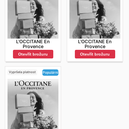
L'OCCITANE En
L'OCCITANE En
Provence
Provence
Otevřít brožuru
Otevřít brožuru
Vypršela platnost
Populární