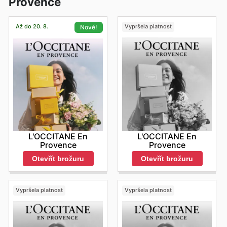
Provence
Až do 20. 8.
Vypršela platnost
Nové!
L'OCCITANE En
L'OCCITANE En
Provence
Provence
Otevřít brožuru
Otevřít brožuru
Vypršela platnost
Vypršela platnost