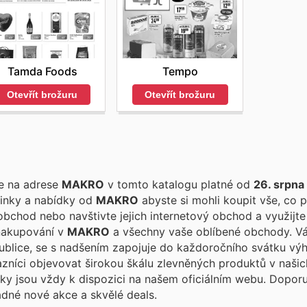
Tamda Foods
Tempo
Otevřít brožuru
Otevřít brožuru
te na adrese
MAKRO
v tomto katalogu platné od
26. srpna
vinky a nabídky od
MAKRO
abyste si mohli koupit vše, co p
bchod nebo navštivte jejich internetový obchod a využijte
 nakupování v
MAKRO
a všechny vaše oblíbené obchody. Vážení
ublice, se s nadšením zapojuje do každoročního svátku v
zníci objevovat širokou škálu zlevněných produktů v našic
ídky jsou vždy k dispozici na našem oficiálním webu. Dopo
ádné nové akce a skvělé deals.