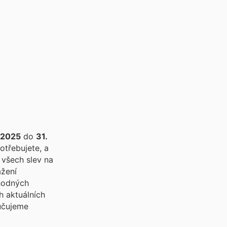
 2025
do
31.
otřebujete, a
 všech slev na
ýhodných
h aktuálních
ručujeme