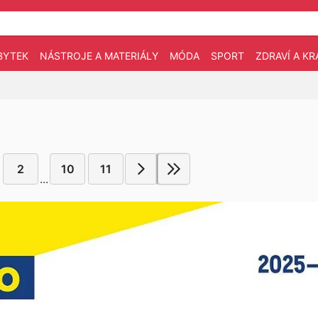
BYTEK
NÁSTROJE A MATERIÁLY
MÓDA
SPORT
ZDRAVÍ A KR
2
10
11
...