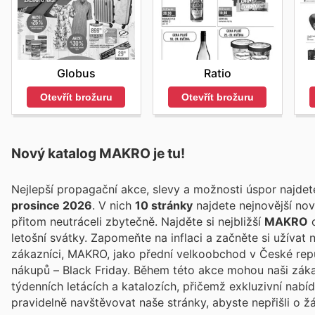
Globus
Ratio
Otevřít brožuru
Otevřít brožuru
Nový katalog
MAKRO
je tu!
Nejlepší propagační akce, slevy a možnosti úspor najde
prosince 2026
. V nich
10 stránky
najdete nejnovější no
přitom neutráceli zbytečně. Najděte si nejbližší
MAKRO
o
letošní svátky. Zapomeňte na inflaci a začněte si užívat
zákazníci, MAKRO, jako přední velkoobchod v České rep
nákupů – Black Friday. Během této akce mohou naši záka
týdenních letácích a katalozích, přičemž exkluzivní nab
pravidelně navštěvovat naše stránky, abyste nepřišli o ž