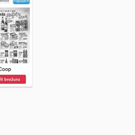
atnost
Populární
Coop
ít brožuru