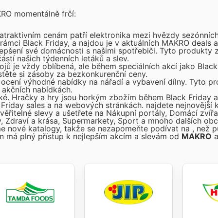
KRO momentálně frčí:
traktivním cenám patří elektronika mezi hvězdy sezónních
v rámci Black Friday, a najdou je v aktuálních MAKRO deals 
vylepšení své domácnosti s našimi spotřebiči. Tyto produkty
stí našich týdenních letáků a slev.
jů je vždy oblíbená, ale během speciálních akcí jako Black 
stěte si zásoby za bezkonkurenční ceny.
é ocení výhodné nabídky na nářadí a vybavení dílny. Tyto p
h akčních nabídkách.
ízké. Hračky a hry jsou horkým zbožím během Black Friday
 Friday sales a na webových stránkách.
najdete nejnovější 
řitelné slevy a ušetřete na Nákupní portály, Domácí zvířat
ly, Zdraví a krása, Supermarkety, Sport a mnoho dalších o
me nové katalogy, takže se nezapomeňte podívat na
, než p
on
má plný přístup k nejlepším akcím a slevám od
MAKRO
a