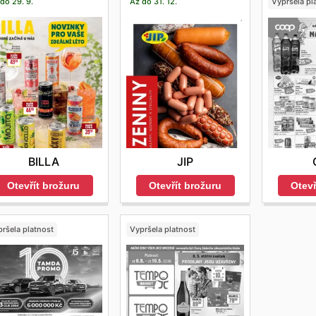
do 29. 9.
Až do 31. 12.
Vypršela pl
BILLA
JIP
Otevřít brožuru
Otevřít brožuru
Otevř
ršela platnost
Vypršela platnost