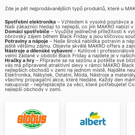
Zde je pět nejprodávanějších typů produktů, které u MA
Spotřební elektronika
– Vzhledem k vysoké poptávce a a
Naši zákazníci hledají to nejlepší, co jim MAKRO nabízí 
Domácí spotřebiče
– Využijte jedinečné příležitosti k 
obrovský zájem během Black Friday a jsou klíčovou součá
Potraviny a nápoje
– Naše široká nabídka potravin a nápo
ještě většímu zájmu. Objevte skvělé MAKRO offers a zaji
Nástroje a dílenské vybavení
– Kutilové i profesionálov
velmi žádané v období Black Friday a najdete je v našic
Hračky a hry
– Připravte se na sezónu a potěšte své bl
vás má připravené atraktivní slevy v rámci MAKRO Black
nejlepších obchodů v zemi na jednom místě. Najděte neuvě
Elektronika, Nábytek, Ostatní, Móda, Nástroje a materiá
všechny propagační akce, které hledáte. Každý den má
nakupovat - nepřeplácejte za věci, které potřebujete! C
nejlepší obchody v zemi.