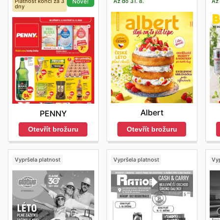
Platnost končí za 3
Až do 31. 8.
Až 
Nové!
dny
Albert
PENNY
Otevřít brožuru
Otevřít brožuru
Vypršela platnost
Vypršela platnost
Vyp