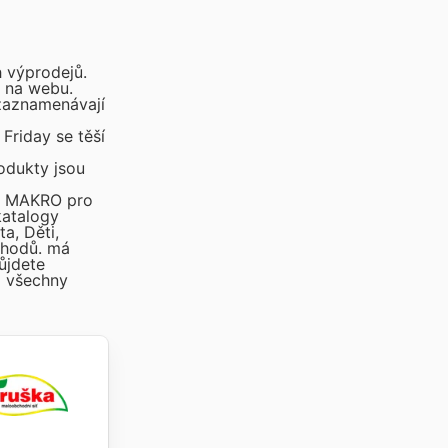
 výprodejů.
a na webu.
 zaznamenávají
Friday se těší
rodukty jsou
 a MAKRO pro
katalogy
a, Děti,
bchodů.
má
ůjdete
 všechny