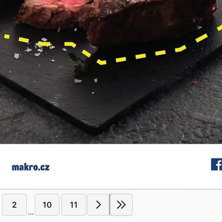
2
10
11
...