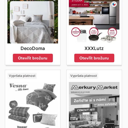
DecoDoma
XXXLutz
Otevřít brožuru
Otevřít brožuru
Vypršela platnost
Vypršela platnost