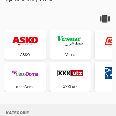
ASKO
Vesna
K
decoDoma
XXXLutz
J
KATEGORIE