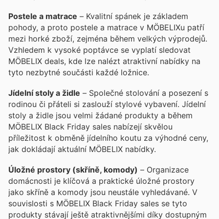
Postele a matrace
– Kvalitní spánek je základem
pohody, a proto postele a matrace v MÖBELIXu patří
mezi horké zboží, zejména během velkých výprodejů.
Vzhledem k vysoké poptávce se vyplatí sledovat
MÖBELIX deals, kde lze nalézt atraktivní nabídky na
tyto nezbytné součásti každé ložnice.
Jídelní stoly a židle
– Společné stolování a posezení s
rodinou či přáteli si zaslouží stylové vybavení. Jídelní
stoly a židle jsou velmi žádané produkty a během
MÖBELIX Black Friday sales nabízejí skvělou
příležitost k obměně jídelního koutu za výhodné ceny,
jak dokládají aktuální MÖBELIX nabídky.
Úložné prostory (skříně, komody)
– Organizace
domácnosti je klíčová a praktické úložné prostory
jako skříně a komody jsou neustále vyhledávané. V
souvislosti s MÖBELIX Black Friday sales se tyto
produkty stávají ještě atraktivnějšími díky dostupným