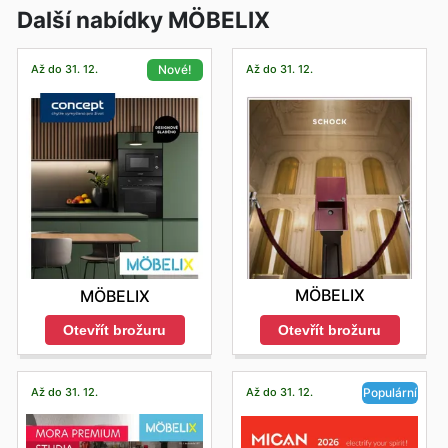
Další nabídky MÖBELIX
Až do 31. 12.
Až do 31. 12.
Nové!
MÖBELIX
MÖBELIX
Otevřít brožuru
Otevřít brožuru
Až do 31. 12.
Až do 31. 12.
Populární