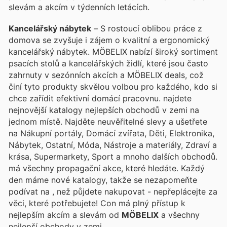
slevám a akcím v týdenních letácích.
Kancelářský nábytek
– S rostoucí oblibou práce z
domova se zvyšuje i zájem o kvalitní a ergonomický
kancelářský nábytek. MÖBELIX nabízí široký sortiment
psacích stolů a kancelářských židlí, které jsou často
zahrnuty v sezónních akcích a MÖBELIX deals, což
činí tyto produkty skvělou volbou pro každého, kdo si
chce zařídit efektivní domácí pracovnu.
najdete
nejnovější katalogy nejlepších obchodů v zemi na
jednom místě. Najděte neuvěřitelné slevy a ušetřete
na Nákupní portály, Domácí zvířata, Děti, Elektronika,
Nábytek, Ostatní, Móda, Nástroje a materiály, Zdraví a
krása, Supermarkety, Sport a mnoho dalších obchodů.
má všechny propagační akce, které hledáte. Každý
den máme nové katalogy, takže se nezapomeňte
podívat na
, než půjdete nakupovat - nepřeplácejte za
věci, které potřebujete! Con
má plný přístup k
nejlepším akcím a slevám od
MÖBELIX
a všechny
nejlepší obchody v zemi.