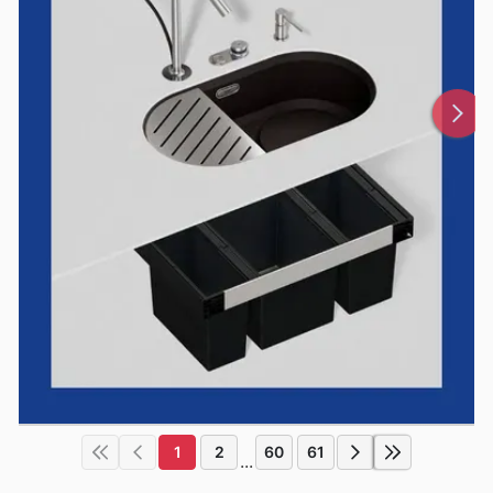
1
2
60
61
...