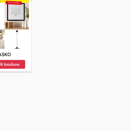
ASKO
ít brožuru