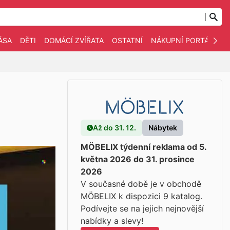
ÁSA
DĚTI
DOMÁCÍ ZVÍŘATA
OSTATNÍ
NÁKUPNÍ PORTÁLY
Až do 31. 12.
Nábytek
MÖBELIX týdenní reklama od 5.
května 2026 do 31. prosince
2026
V současné době je v obchodě
MÖBELIX k dispozici 9 katalog.
Podívejte se na jejich nejnovější
nabídky a slevy!