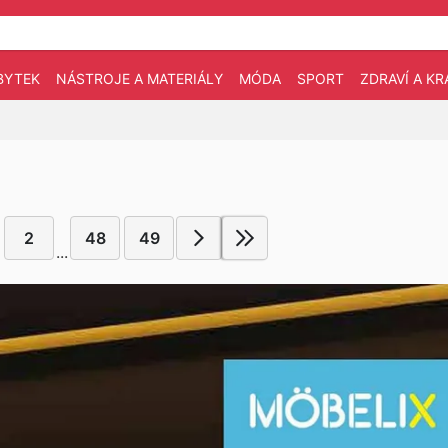
BYTEK
NÁSTROJE A MATERIÁLY
MÓDA
SPORT
ZDRAVÍ A KR
2
48
49
...