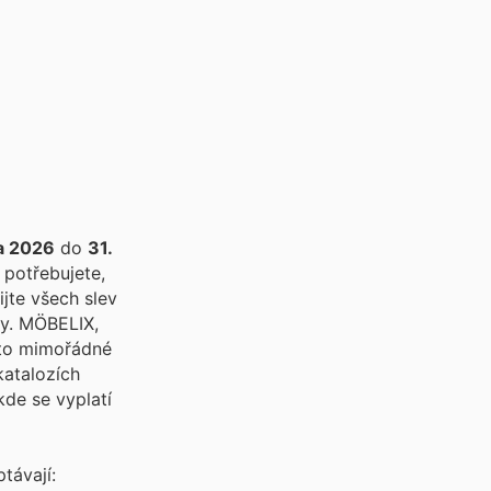
a 2026
do
31.
 potřebujete,
jte všech slev
IX,
éto mimořádné
katalozích
kde se vyplatí
távají: