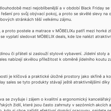
dlouhodobě mezi nejoblíbenější a v období Black Friday se 
řešení pro svůj obývací pokoj, a proto se skvělé slevy na 
ebových stránkách těší velkému zájmu.
, a proto postele a matrace v MÖBELIXu patří mezi horké z
 vyplatí sledovat MÖBELIX deals, kde lze nalézt atraktivn
nou či přáteli si zaslouží stylové vybavení. Jídelní stoly a 
es nabízejí skvělou příležitost k obměně jídelního koutu 
ti je klíčová a praktické úložné prostory jako skříně a 
ay sales se tyto produkty stávají ještě atraktivnějšími dí
a se zvyšuje i zájem o kvalitní a ergonomický kancelářský
řských židlí, které jsou často zahrnuty v sezónních akcích
o, kdo si chce zařídit efektivní domácí pracovnu.
najdete ne