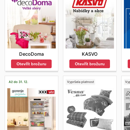
DecoDoma
KASVO
Otevřít brožuru
Otevřít brožuru
Až do 31. 12.
Vypršela platnost
Vyp