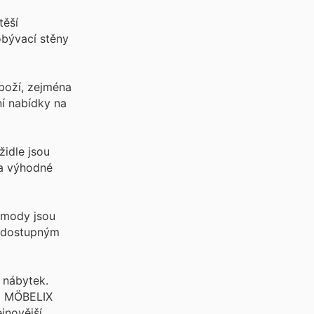
těší
obývací stěny
boží, zejména
í nabídky na
židle jsou
za výhodné
komody jsou
ky dostupným
 nábytek.
 a MÖBELIX
jnovější