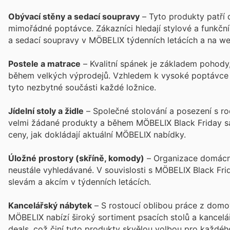
Obývací stěny a sedací soupravy
– Tyto produkty patří 
mimořádné poptávce. Zákazníci hledají stylové a funkční 
a sedací soupravy v MÖBELIX týdenních letácích a na w
Postele a matrace
– Kvalitní spánek je základem pohody
během velkých výprodejů. Vzhledem k vysoké poptávce se
tyto nezbytné součásti každé ložnice.
Jídelní stoly a židle
– Společné stolování a posezení s rodi
velmi žádané produkty a během MÖBELIX Black Friday sal
ceny, jak dokládají aktuální MÖBELIX nabídky.
Úložné prostory (skříně, komody)
– Organizace domácnos
neustále vyhledávané. V souvislosti s MÖBELIX Black Frid
slevám a akcím v týdenních letácích.
Kancelářský nábytek
– S rostoucí oblibou práce z domov
MÖBELIX nabízí široký sortiment psacích stolů a kancelá
deals, což činí tyto produkty skvělou volbou pro každéh