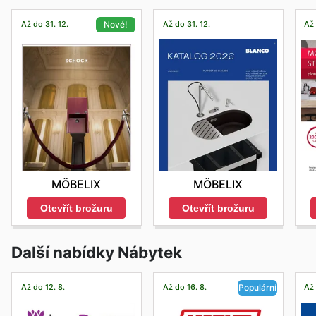
Až do 31. 12.
Až do 31. 12.
Až 
Nové!
MÖBELIX
MÖBELIX
Otevřít brožuru
Otevřít brožuru
Další nabídky Nábytek
Až do 12. 8.
Až do 16. 8.
Až 
Populární