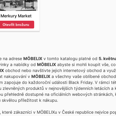
Merkury Market
Otevřít brožuru
te na adrese
MÖBELIX
v tomto katalogu platné od
5. květn
vinky a nabídky od
MÖBELIX
abyste si mohli koupit vše, co
IX
obchod nebo navštivte jejich internetový obchod a využi
vat nakupování v
MÖBELIX
a všechny vaše oblíbené obchody. MÖBEL
ím zapojuje do každoroční události Black Friday. V rámci t
 zlevněných produktů v nejnovějších týdenních letácích a 
ou přehledně dostupné na oficiálních webových stránkách, 
 skvělou příležitost k nákupu.
, které zákazníci v MÖBELIXu v České republice nejvíce pop