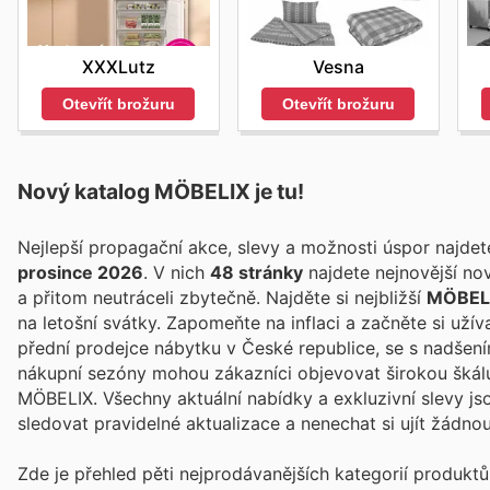
XXXLutz
Vesna
Otevřít brožuru
Otevřít brožuru
Nový katalog
MÖBELIX
je tu!
Nejlepší propagační akce, slevy a možnosti úspor najde
prosince 2026
. V nich
48 stránky
najdete nejnovější no
a přitom neutráceli zbytečně. Najděte si nejbližší
MÖBEL
na letošní svátky. Zapomeňte na inflaci a začněte si uží
přední prodejce nábytku v České republice, se s nadšen
nákupní sezóny mohou zákazníci objevovat širokou škálu
MÖBELIX. Všechny aktuální nabídky a exkluzivní slevy js
sledovat pravidelné aktualizace a nenechat si ujít žádnou
Zde je přehled pěti nejprodávanějších kategorií produktů