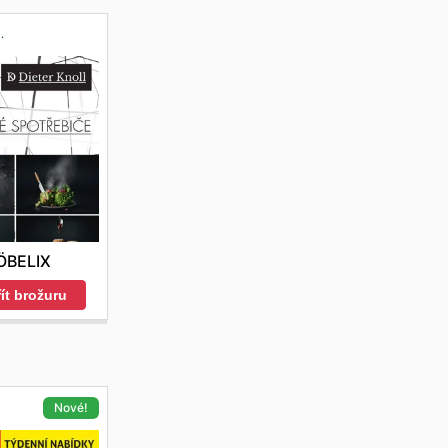
.
ÖBELIX
ít brožuru
Nové!