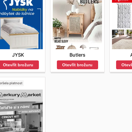
JYSK
Butlers
Otevřít brožuru
Otevřít brožuru
Otevř
ršela platnost