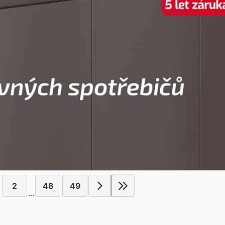
2
48
49
...