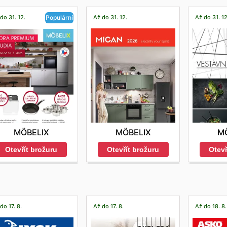
do 31. 12.
Až do 31. 12.
Až do 31. 12
Populární
MÖBELIX
M
MÖBELIX
Otevřít brožuru
Otevř
Otevřít brožuru
do 17. 8.
Až do 17. 8.
Až do 18. 8.