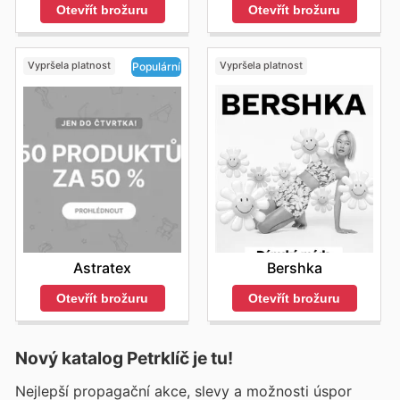
Otevřít brožuru
Otevřít brožuru
Vypršela platnost
Vypršela platnost
Populární
Bershka
Astratex
Otevřít brožuru
Otevřít brožuru
Nový katalog
Petrklíč
je tu!
Nejlepší propagační akce, slevy a možnosti úspor