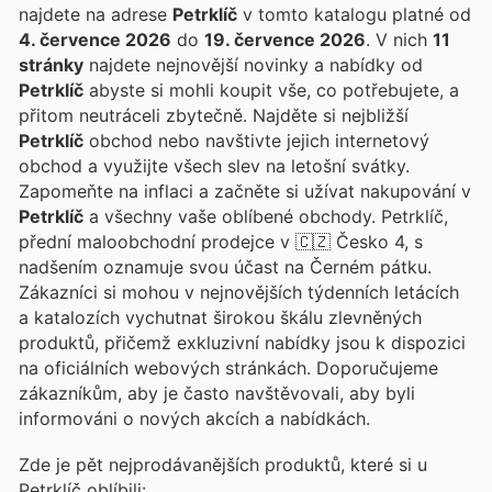
najdete na adrese
Petrklíč
v tomto katalogu platné od
4. července 2026
do
19. července 2026
. V nich
11
stránky
najdete nejnovější novinky a nabídky od
Petrklíč
abyste si mohli koupit vše, co potřebujete, a
přitom neutráceli zbytečně. Najděte si nejbližší
Petrklíč
obchod nebo navštivte jejich internetový
obchod a využijte všech slev na letošní svátky.
Zapomeňte na inflaci a začněte si užívat nakupování v
Petrklíč
a všechny vaše oblíbené obchody. Petrklíč,
přední maloobchodní prodejce v 🇨🇿 Česko 4, s
nadšením oznamuje svou účast na Černém pátku.
Zákazníci si mohou v nejnovějších týdenních letácích
a katalozích vychutnat širokou škálu zlevněných
produktů, přičemž exkluzivní nabídky jsou k dispozici
na oficiálních webových stránkách. Doporučujeme
zákazníkům, aby je často navštěvovali, aby byli
informováni o nových akcích a nabídkách.
Zde je pět nejprodávanějších produktů, které si u
Petrklíč oblíbili: