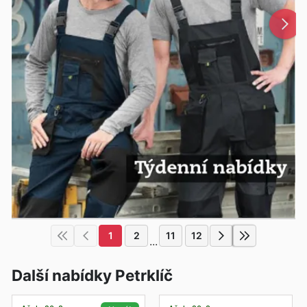
1
2
11
12
...
Další nabídky Petrklíč