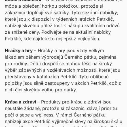
móda a oblečení horkou položkou, protože si
zákazníci doplňují své šatníky. Tyto sezónní nabídky,
které jsou k dispozici v týdenních letácích Petrklíč,
nabízejí skvělou příležitost k nákupu kvalitních oděvů
za snížené ceny. Podívejte se na aktuální nabídky
Petrklíč, kde najdete to nejlepší z nejlepších.
Hračky a hry
– Hračky a hry jsou vždy velkým
lákadlem během výprodejů Černého pátku, zejména
pro rodiny. Děti i dospělí se mohou těšit na široký
výběr zábavných a vzdělávacích možností, které jsou
představeny v katalozích Petrklíč. Tyto oblíbené
položky jsou silně zastoupeny v akcích Petrklíč, což z
nich činí skvělou volbu pro dárky.
Krása a zdraví
– Produkty pro krásu a zdraví jsou
neustále žádané, protože si zákazníci dávají prioritu
péči o sebe a wellness. V rámci Černého pátku
nabízejí akce Petrklíč výjimečné slevy na širokou škálu