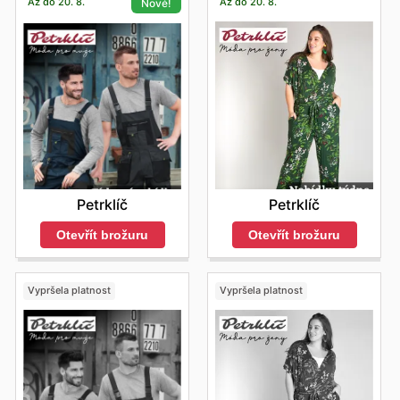
Až do 20. 8.
Až do 20. 8.
Nové!
Petrklíč
Petrklíč
Otevřít brožuru
Otevřít brožuru
Vypršela platnost
Vypršela platnost