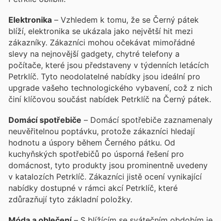
Elektronika
– Vzhledem k tomu, že se Černý pátek
blíží, elektronika se ukázala jako největší hit mezi
zákazníky. Zákazníci mohou očekávat mimořádné
slevy na nejnovější gadgety, chytré telefony a
počítače, které jsou představeny v týdenních letácích
Petrklíč. Tyto neodolatelné nabídky jsou ideální pro
upgrade vašeho technologického vybavení, což z nich
činí klíčovou součást nabídek Petrklíč na Černý pátek.
Domácí spotřebiče
– Domácí spotřebiče zaznamenaly
neuvěřitelnou poptávku, protože zákazníci hledají
hodnotu a úspory během Černého pátku. Od
kuchyňských spotřebičů po úsporná řešení pro
domácnost, tyto produkty jsou prominentně uvedeny
v katalozích Petrklíč. Zákazníci jistě ocení vynikající
nabídky dostupné v rámci akcí Petrklíč, které
zdůrazňují tyto základní položky.
Móda a oblečení
– S blížícím se svátečním obdobím je