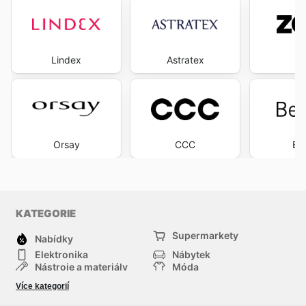
Lindex
Astratex
Z
Orsay
CCC
Be
KATEGORIE
Supermarkety
Nabídky
Elektronika
Nábytek
Nástroje a materiály
Móda
Sport
Zdraví a krása
Více kategorií
Děti
Domácí zvířata
Ostatní
Nákupní portály