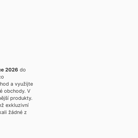
ce 2026
do
co
hod a využijte
é obchody. V
ější produkty.
ž exkluzivní
kali žádné z