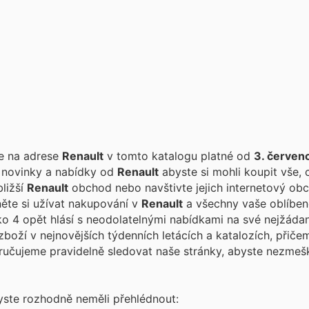
te na adrese
Renault
v tomto katalogu platné od
3. červen
í novinky a nabídky od
Renault
abyste si mohli koupit vše, 
bližší
Renault
obchod nebo navštivte jejich internetový obc
něte si užívat nakupování v
Renault
a všechny vaše oblíben
ko 4 opět hlásí s neodolatelnými nabídkami na své nejžádan
ží v nejnovějších týdenních letácích a katalozích, přičem
oručujeme pravidelně sledovat naše stránky, abyste nezmeš
byste rozhodně neměli přehlédnout: