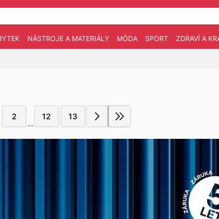
BYTEK
NÁSTROJE A MATERIÁLY
MÓDA
SPORT
ZDRAVÍ A KR
2
12
13
...