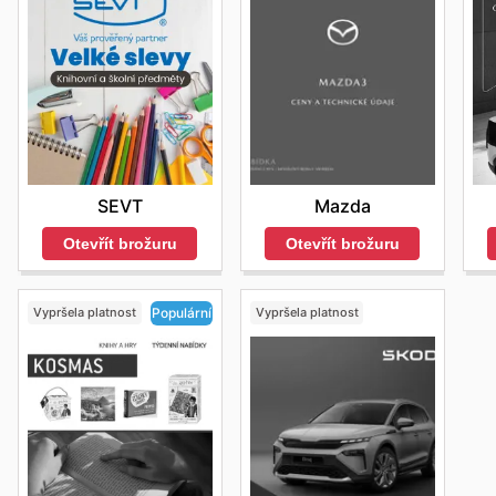
Mazda
SEVT
Otevřít brožuru
Otevřít brožuru
Vypršela platnost
Vypršela platnost
Populární