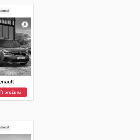
atnost
enault
ít brožuru
atnost