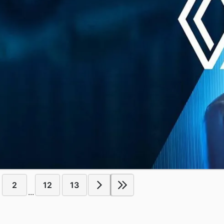
2
12
13
...