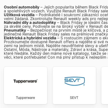
Osobní automobily
– Jejich popularita během Black Fri
a spolehlivých vozech. Využijte Renault Black Friday sal
Užitková vozidla
– Podnikatelé i soukromí zákazníci oce
velmi žádaná. Zkontrolujte Renault weekly ads pro nejlep
Náhradní díly a autodoplňky
– Black Friday je ideální ča
za skvělé ceny. Podívejte se na široký výběr v Renault de
Pneumatiky
– Bezpečnost na prvním místě je klíčová, a 
jedinečné Renault Black Friday sales na prémiové značky
Elektrická a hybridní vozidla
– S rostoucím zájmem o eko
Prozkoumejte dostupné Renault offers a najděte si své 
zemi na jednom místě. Najděte neuvěřitelné slevy a ušetř
Ostatní, Móda, Nástroje a materiály, Zdraví a krása, Su
které hledáte. Každý den máme nové katalogy, takže s
věci, které potřebujete! Con
má plný přístup k nejlepší
Tupperware
SEVT