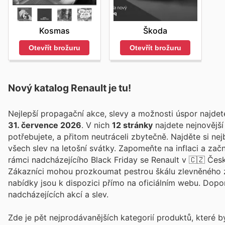
Škoda
Kosmas
Otevřít brožuru
Otevřít brožuru
Nový katalog
Renault
je tu!
Nejlepší propagační akce, slevy a možnosti úspor najde
31. července 2026
. V nich
12 stránky
najdete nejnovějš
potřebujete, a přitom neutráceli zbytečně. Najděte si nej
všech slev na letošní svátky. Zapomeňte na inflaci a zač
rámci nadcházejícího Black Friday se Renault v 🇨🇿 Čes
Zákazníci mohou prozkoumat pestrou škálu zlevněného zbo
nabídky jsou k dispozici přímo na oficiálním webu. Dop
nadcházejících akcí a slev.
Zde je pět nejprodávanějších kategorií produktů, které 