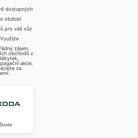
ově dostupných
to období
ků pro váš vůz
Využijte
řádný zájem.
ších obchodů v
Nábytek,
pagační akce,
lácejte za
emi.
Škoda