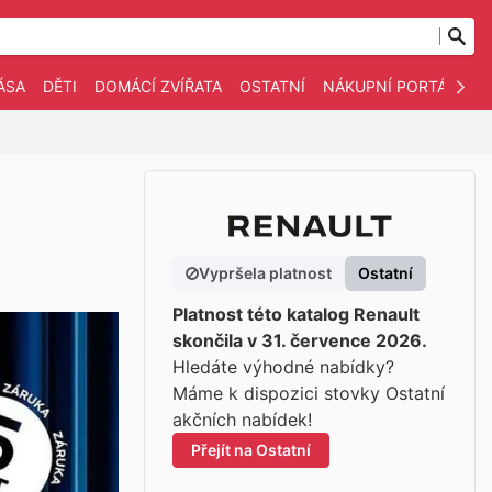
ÁSA
DĚTI
DOMÁCÍ ZVÍŘATA
OSTATNÍ
NÁKUPNÍ PORTÁLY
Vypršela platnost
Ostatní
Platnost této katalog Renault
skončila v 31. července 2026.
Hledáte výhodné nabídky?
Máme k dispozici stovky Ostatní
akčních nabídek!
Přejít na Ostatní