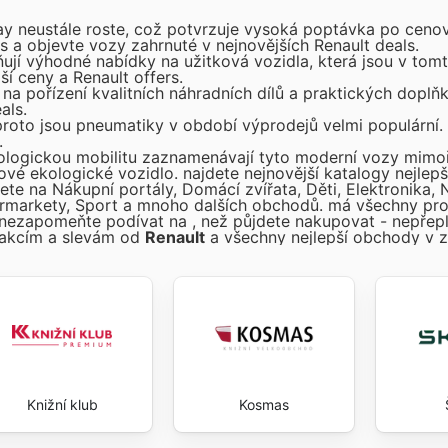
day neustále roste, což potvrzuje vysoká poptávka po cen
es a objevte vozy zahrnuté v nejnovějších Renault deals.
ňují výhodné nabídky na užitková vozidla, která jsou v tom
ší ceny a Renault offers.
s na pořízení kvalitních náhradních dílů a praktických doplň
als.
proto jsou pneumatiky v období výprodejů velmi populární. 
.
logickou mobilitu zaznamenávají tyto moderní vozy mimo
nové ekologické vozidlo.
najdete nejnovější katalogy nejlep
ete na Nákupní portály, Domácí zvířata, Děti, Elektronika, 
permarkety, Sport a mnoho dalších obchodů.
má všechny pro
e nezapomeňte podívat na
, než půjdete nakupovat - nepřep
m akcím a slevám od
Renault
a všechny nejlepší obchody v z
Knižní klub
Kosmas