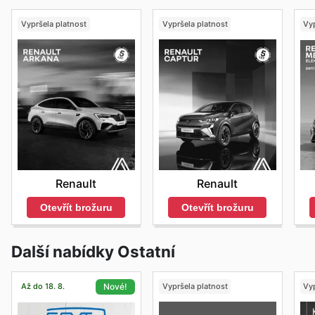
Vypršela platnost
Vypršela platnost
Vyp
Renault
Renault
Otevřít brožuru
Otevřít brožuru
Další nabídky Ostatní
Až do 18. 8.
Vypršela platnost
Vyp
Nové!