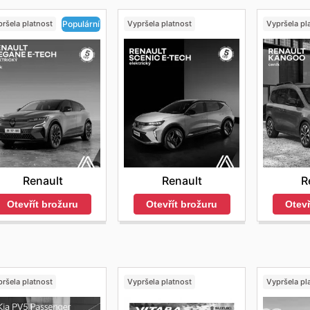
ršela platnost
Vypršela platnost
Vypršela pl
Populární
Renault
R
Renault
Otevřít brožuru
Otevř
Otevřít brožuru
ršela platnost
Vypršela platnost
Vypršela pl