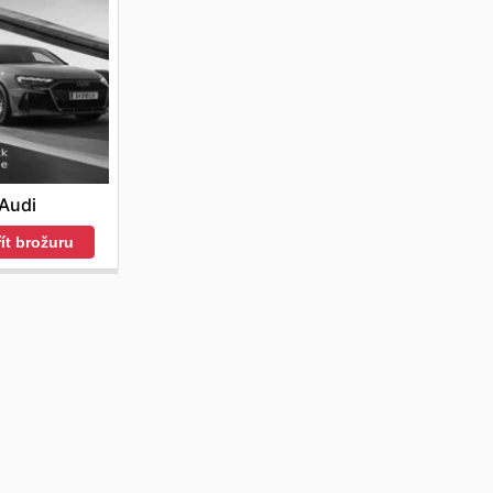
Audi
ít brožuru