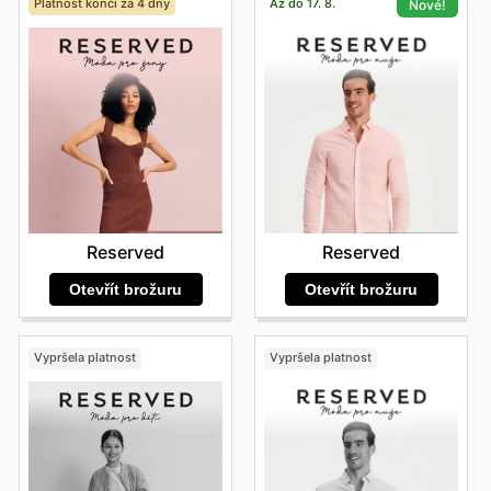
Platnost končí za 4 dny
Až do 17. 8.
Nové!
Reserved
Reserved
Otevřít brožuru
Otevřít brožuru
Vypršela platnost
Vypršela platnost