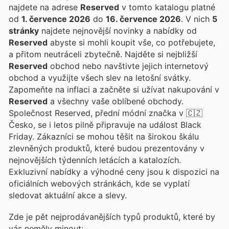
najdete na adrese
Reserved
v tomto katalogu platné
od
1. července 2026
do
16. července 2026
. V nich
5
stránky
najdete nejnovější novinky a nabídky od
Reserved
abyste si mohli koupit vše, co potřebujete,
a přitom neutráceli zbytečně. Najděte si nejbližší
Reserved
obchod nebo navštivte jejich internetový
obchod a využijte všech slev na letošní svátky.
Zapomeňte na inflaci a začněte si užívat nakupování v
Reserved
a všechny vaše oblíbené obchody.
Společnost Reserved, přední módní značka v 🇨🇿
Česko, se i letos pilně připravuje na událost Black
Friday. Zákazníci se mohou těšit na širokou škálu
zlevněných produktů, které budou prezentovány v
nejnovějších týdenních letácích a katalozích.
Exkluzivní nabídky a výhodné ceny jsou k dispozici na
oficiálních webových stránkách, kde se vyplatí
sledovat aktuální akce a slevy.
Zde je pět nejprodávanějších typů produktů, které by
vás neměly minout: