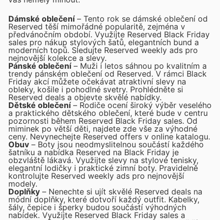
Dámské oblečení
– Tento rok se dámské oblečení od
Reserved těší mimořádné popularitě, zejména v
předvánočním období. Využijte Reserved Black Friday
sales pro nákup stylových šatů, elegantních bund a
moderních topů. Sledujte Reserved weekly ads pro
nejnovější kolekce a slevy.
Pánské oblečení
– Muži i letos sáhnou po kvalitním a
trendy pánském oblečení od Reserved. V rámci Black
Friday akcí můžete očekávat atraktivní slevy na
obleky, košile i pohodlné svetry. Prohlédněte si
Reserved deals a objevte skvělé nabídky.
Dětské oblečení
– Rodiče ocení široký výběr veselého
a praktického dětského oblečení, které bude v centru
pozornosti během Reserved Black Friday sales. Od
miminek po větší děti, najdete zde vše za výhodné
ceny. Nevynechejte Reserved offers v online katalogu.
Obuv
– Boty jsou neodmyslitelnou součástí každého
šatníku a nabídka Reserved na Black Friday je
obzvláště lákavá. Využijte slevy na stylové tenisky,
elegantní lodičky i praktické zimní boty. Pravidelně
kontrolujte Reserved weekly ads pro nejnovější
modely.
Doplňky
– Nenechte si ujít skvělé Reserved deals na
módní doplňky, které dotvoří každý outfit. Kabelky,
šály, čepice i šperky budou součástí výhodných
nabídek. Využijte Reserved Black Friday sales a