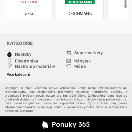
Takko
DEICHMANN
KATEGORIE
Supermarkety
Nabídky
Elektronika
Nábytek
Nástroje a materiály
Móda
Sport
Zdraví a krása
Více kategorií
Děti
Domácí zvířata
Ostatní
Nákupní portály
Copyright © 2026 Všechna práva vyhrazena. Texty nesmí být kopírovány ani
reprodukovány bez předchozího písemného souhlasu. Fotografie, obrázky a
produktové brožury slouží pouze pro ilustrační účely. Zvýhodněné ceny jsou od
oficiálních distributorů uvedených na těchto stránkách. Nabídky jsou platné od a do
data ukončení platnosti nebo do vyprodání zásob. Tyto stránky mají pouze
informativní charakter a nelze je použít k reklamaci výrobků. Ceny se mohou lišit v
závislosti na lokalitě.