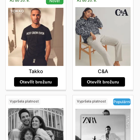
Až do 20. 8.
Až do 20. 8.
Nové!
C&A
Takko
Otevřít brožuru
Otevřít brožuru
Vypršela platnost
Vypršela platnost
Populární