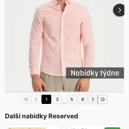
1
2
5
6
...
Další nabídky Reserved